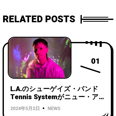
RELATED POSTS
01
L.A.のシューゲイズ・バンド
Tennis Systemがニュー・アル
バム『Autophobia』をリリー
2024年5月2日
NEWS
ス！