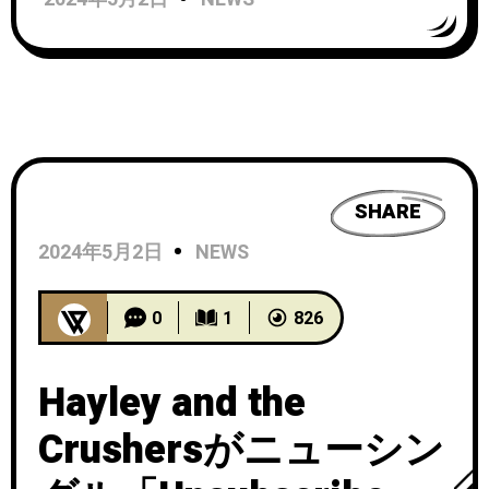
ム『Gestures』のリリースを
アナウンス。アルバムから
「Seat For Sadness」を公開！
SHARE
2024年5月2日
NEWS
0
1
826
Hayley and the
Crushersがニューシン