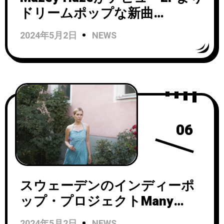
ドリームポップな新曲
「Always Dancing」のビデオ
2024年5月2日
NEWS
を公開！
06
スウェーデンのインディーポ
ップ・プロジェクトMany
Voices Speakがニューアルバ
2024年5月2日
NEWS