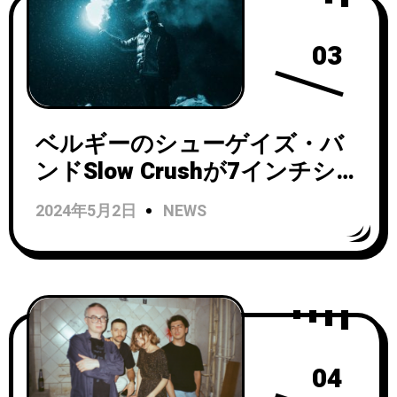
03
ベルギーのシューゲイズ・バ
ンドSlow Crushが7インチシン
グル「Reel / Pale skin」をリ
2024年5月2日
NEWS
リース！
04