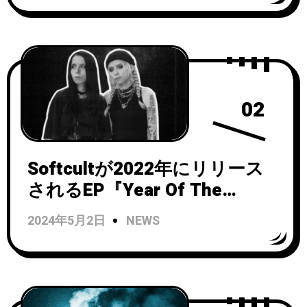
02
Softcultが2022年にリリース
されるEP『Year Of The
Snake』から「Perfect Blue」
2024年5月2日
NEWS
のビデオを公開！