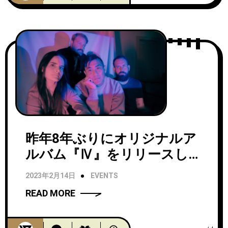
昨年8年ぶりにオリジナルア
ルバム『Ⅳ』をリリースした
Letting Up Despite Great
2023年2月14日
EVENTS
Faultsによるジャパンツアー
READ MORE
が4月に開催決定！ファイナ
ル公演では大名作のデビュー