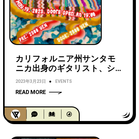
カリフォルニア州サンタモ
ニカ出身のギタリスト、シン
ガー・ソングライターMatt
2023年3月23日
EVENTS
Kivel初来日公演。共演は
READ MORE
Satomimagae。