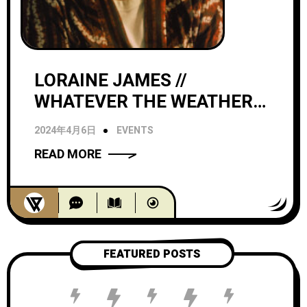
LORAINE JAMES //
WHATEVER THE WEATHER
JAPAN TOUR 2024
2024年4月6日
EVENTS
READ MORE
FEATURED POSTS