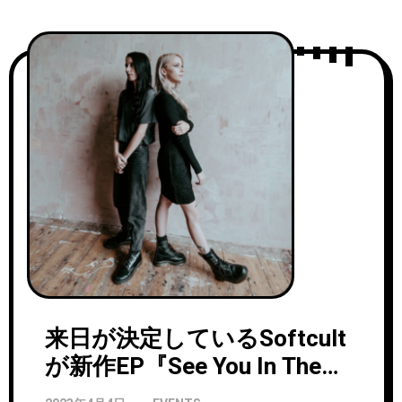
来日が決定しているSoftcult
が新作EP『See You In The
Dark』より「Spoiled」のビ