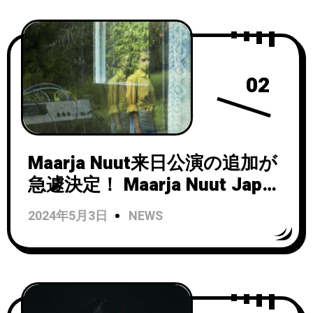
Ideas』をリリース！
02
Maarja Nuut来日公演の追加が
急遽決定！ Maarja Nuut Japan
Show 2022 – Additional Show
2024年5月3日
NEWS
–