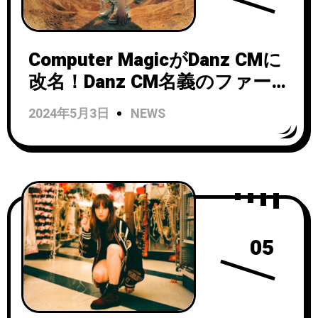
Computer MagicがDanz CMに
改名！Danz CM名義のファー
スト・アルバムより
2024年5月3日
NEWS
『Domino』を公開！
05