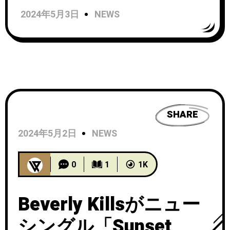
Of Mirrors」のビデオを公開！
2024年5月3日
NEWS
SHARE
2024年5月2日
NEWS
0
1
1K
Beverly Killsがニュー
シングル「Sunset