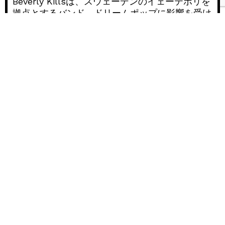
Beverly Killsは、スウェーデンのイェーテボリを
拠点とするバンド。ドリームポップに影響を受け
たサウンドで、今ではスウェーデンでもオルタナ
A
ティヴ・ミュージック・シーンで著名なアーティ
00:0
u
ストのひとつとなった。
d
ニューシングル「Sunset Drive」も、ドリームポ
i
ップ、シューゲイザー、インディー・ポップの要
00:
o
素を取り入れた楽曲となっている。
P
l
彼らはニューシングルについて、このように話
a
す。
y
「この曲は、今度の2ndアルバムのために書いた
e
最初の曲のひとつで、僕らがやりたかったサウン
r
ドの一部を固めたんだ。この曲のタイトルは、昨
年のSXSW中にオースティンで耳にした会話から
取ったものだ： サンセット・ドライブでホワイ
トクローのパーティーがあるんだ！」。アメリカ
の大学映画の中にいるような気分だった。アニメ
ーションのような現実。この曲は、自分の頭では
どうにもならなくなって、最終的には楽しくなく