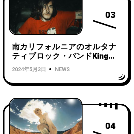
03
南カリフォルニアのオルタナ
ティブロック・バンドKing
Shelterが『PATIENCE』EPを
2024年5月3日
NEWS
リリース！「CONCRETE」を
先行で配信開始！
04