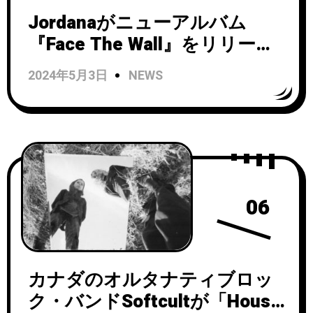
Jordanaがニューアルバム
『Face The Wall』をリリー
ス！アルバムから「Catch My
2024年5月3日
NEWS
Drift」のビデオを公開。
06
カナダのオルタナティブロッ
ク・バンドSoftcultが「House