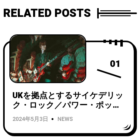
RELATED POSTS
01
UKを拠点とするサイケデリッ
ク・ロック／パワー・ポッ
プ・バンド、BLACK MARKET
2024年5月3日
NEWS
KARMAがニュー・アルバム
『Aped Flair And Hijacked