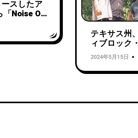
にリリースしたア
「Noise Of
テキサス州
ィブロック・バ
ーアルバム「12
2024年5月15日
ス！