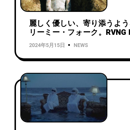
麗しく優しい、寄り添うよう
リーミー・フォーク。RVNG I
た新たな才能Diatom Deli
2024年5月15日
NEWS
グル「False Alarm」がリ
開。