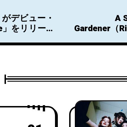
eu がデビュー・
A 
rue」をリリー
Gardener
た「Everyt