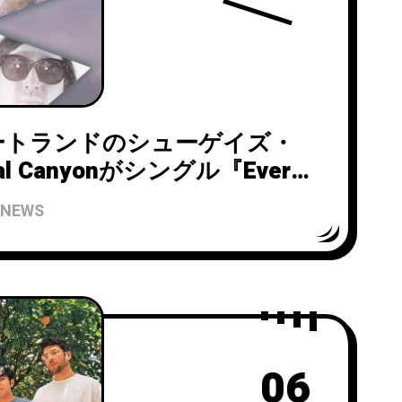
ートランドのシューゲイズ・
al Canyonがシングル『Every
ar』をリリース！
NEWS
06