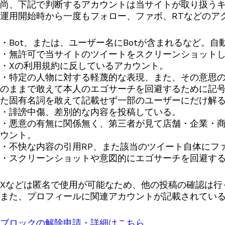
尚、下記で判断するアカウントは当サイトが取り扱う
運用開始時から一度もフォロー、ファボ、RTなどのア
・Bot、または、ユーザー名にBotが含まれるなど。自
・無許可で当サイトのツイートをスクリーンショット
・Xの利用規約に反しているアカウント。
・特定の人物に対する軽蔑的な表現、また、その意思
のままで敢えて本人のエゴサーチを回避するために記
た固有名詞を敢えて記載せず一部のユーザーにだけ解
・誹謗中傷、差別的な内容を投稿している。
・悪意の有無に関係無く、第三者が見て店舗・企業・商
ウント。
・不快な内容の引用RP、また該当のツイート自体にフ
・スクリーンショットや意図的にエゴサーチを回避す
Xなどは匿名で使用が可能なため、他の投稿の確認は行
また、プロフィールに関連アカウントが記載されてい
ブロックの解除申請・詳細はこちら