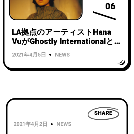
06
LA拠点のアーティストHana
VuがGhostly Internationalと契
約しDay Waveを共同プロデュ
2021年4月5日
NEWS
ーサーに迎えてリリースする
ニュー・アルバム『Public
Storage』の日本盤リリースが
決定。先行サード・シングル
「Keeper」のリリース＆MV公
開。
SHARE
2021年4月2日
NEWS