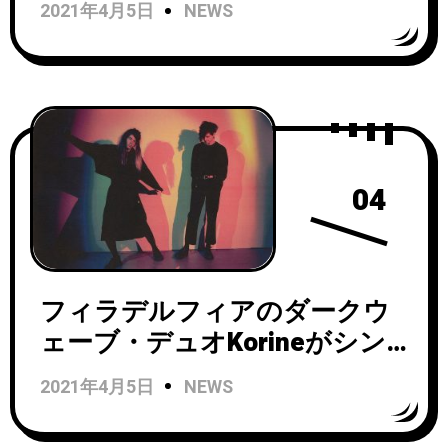
2021年4月5日
NEWS
「Deambular」をリリース！
04
フィラデルフィアのダークウ
ェーブ・デュオKorineがシン
グル“Sunshine”をリリース！
2021年4月5日
NEWS