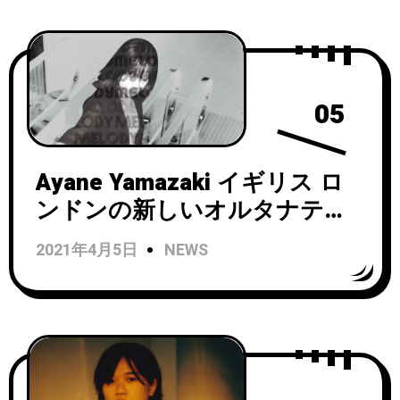
05
Ayane Yamazaki イギリス ロ
ンドンの新しいオルタナティ
ブ・ラジオ・ステーションで
2021年4月5日
NEWS
レギュラー番組スタート！