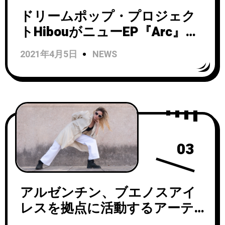
ドリームポップ・プロジェク
トHibouがニューEP『Arc』の
リリースを発表、EPからシン
2021年4月5日
NEWS
グル 「Night Fell 」を公開！
03
アルゼンチン、ブエノスアイ
レスを拠点に活動するアーテ
ィストm4lezaがシングル