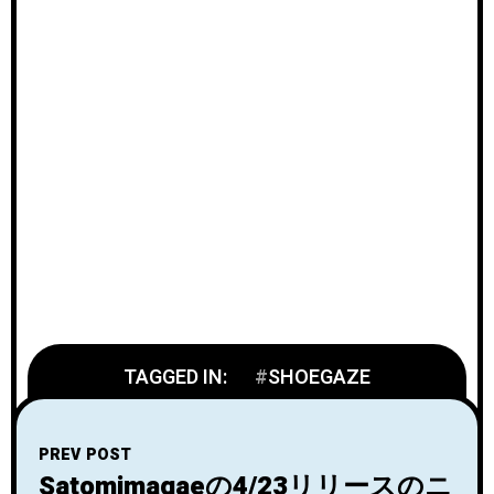
TAGGED IN:
SHOEGAZE
PREV POST
Satomimagaeの4/23リリースのニ