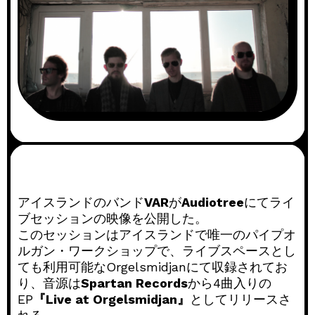
アイスランドのバンド
VAR
が
Audiotree
にてライ
ブセッションの映像を公開した。
このセッションはアイスランドで唯一のパイプオ
ルガン・ワークショップで、ライブスペースとし
ても利用可能なOrgelsmidjanにて収録されてお
り、音源は
Spartan Records
から4曲入りの
EP
『Live at Orgelsmidjan』
としてリリースさ