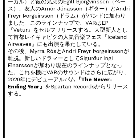
ーカル）と彼の兄弟のEgill Björgvinsson（ベー
ス）、友人のArnór Jónasson（ギター）とAndri
Freyr Þorgeirsson（ドラム）がバンドに加わり
ました。このラインナップで、VARはEP
『Vetur』をセルフリリースする。大型新人とし
て首都レイキャビクの人気音楽フェス『Iceland
Airwaves』にも出演を果たしている。
その後、Myrra RósとAndri Freyr Þorgeirssonが
離脱。新しいドラマーとしてSigurður Ingi
Einarssonが加わり現在のラインナップとなっ
た。これを機にVARのサウンドはさらに広がり、
2020年にデビューアルバム
『The Never-
Ending Year』
をSpartan Recordsからリリース
する。