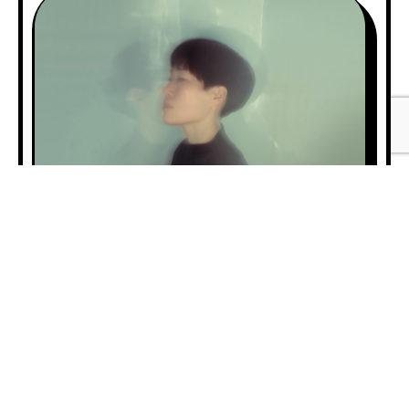
A
00:0
u
d
i
00:
o
P
l
孤高のサウンドで唯一無二の世界観を紡ぎ出
a
す、東京を中心に活動しているエクスペリメン
y
タル・フォーク・アーティスト、
e
Satomimagaeが名門RVNG Intl.へ移籍して
r