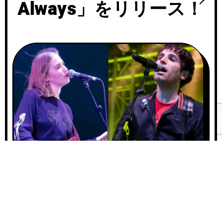
Always」をリリース！
A
00:0
u
d
i
00:
o
P