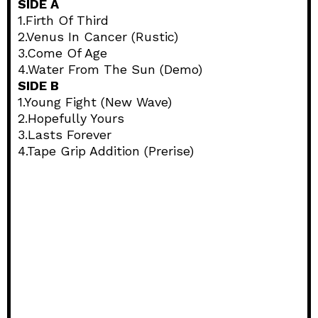
SIDE A
1.Firth Of Third
2.Venus In Cancer (Rustic)
3.Come Of Age
4.Water From The Sun (Demo)
SIDE B
1.Young Fight (New Wave)
2.Hopefully Yours
3.Lasts Forever
4.Tape Grip Addition (Prerise)