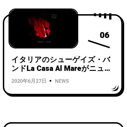
06
イタリアのシューゲイズ・バ
ンドLa Casa Al Mareがニュー
シングル「Otherwise」のMV
2020年6月27日
NEWS
を公開！