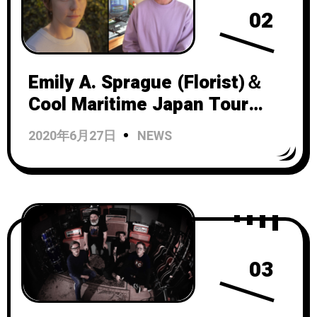
02
Emily A. Sprague (Florist)＆
Cool Maritime Japan Tour
2022 ｜ 現代アンビエント・ミ
2020年6月27日
NEWS
ュージック・シーンを牽引す
る２組の初のジャパン・ツア
ー！
03