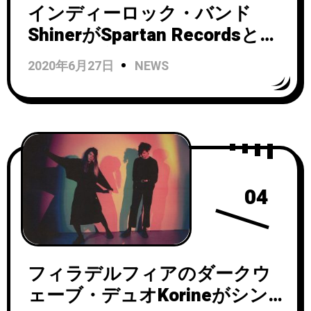
インディーロック・バンド
ShinerがSpartan Recordsとサ
インし、新しいアートワーク
2020年6月27日
NEWS
を施したデビュー
LP『SPLAY』のリマスターを
含む、バンドのカタログをレ
コードでリイシューが決定！
04
フィラデルフィアのダークウ
ェーブ・デュオKorineがシン