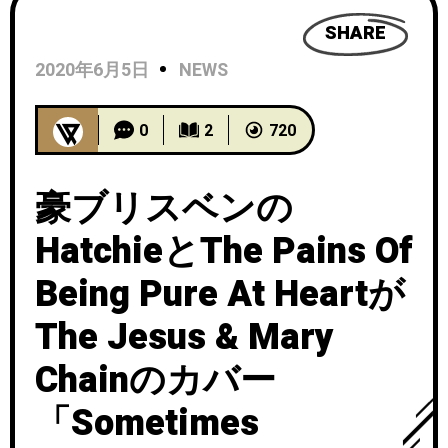
SHARE
2020年6月5日
NEWS
0
2
720
豪ブリスベンの
HatchieとThe Pains Of
Being Pure At Heartが
The Jesus & Mary
Chainのカバー
「Sometimes