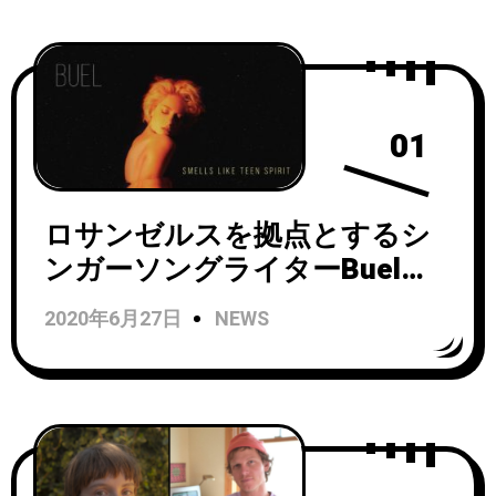
01
ロサンゼルスを拠点とするシ
ンガーソングライターBuelが
ニルヴァーナの「Smells Like
2020年6月27日
NEWS
Teen Spirit」をカバーしたシ
ングルをリリース！