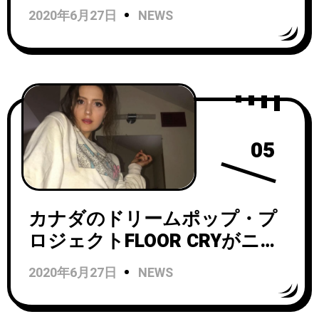
グル“Sunshine”をリリース！
2020年6月27日
NEWS
05
カナダのドリームポップ・プ
ロジェクトFLOOR CRYがニュ
ーシングル「I Don’t Really
2020年6月27日
NEWS
Know」をリリース！