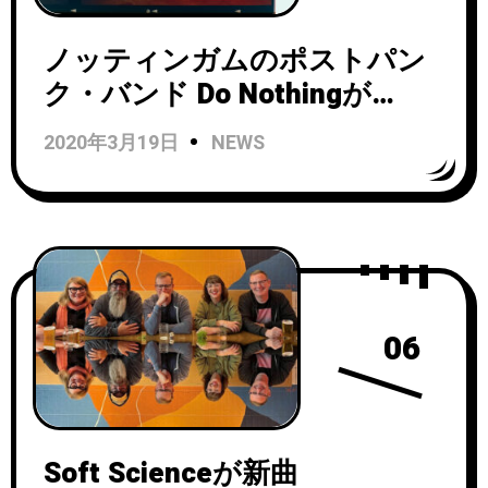
ノッティンガムのポストパン
ク・バンド Do Nothingが
『Zero Dollar Bill』と
2020年3月19日
NEWS
『Glueland 』をまとめた
『THE EP’S』を9/22にリリー
ス！
06
Soft Scienceが新曲