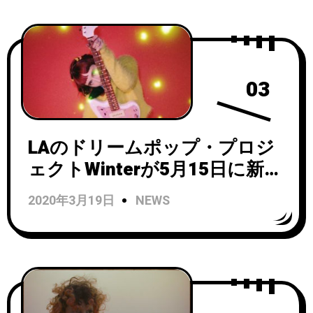
03
LAのドリームポップ・プロジ
ェクトWinterが5月15日に新作
アルバム「Endless Space
2020年3月19日
NEWS
(Between You＆I)」をリリー
ス！