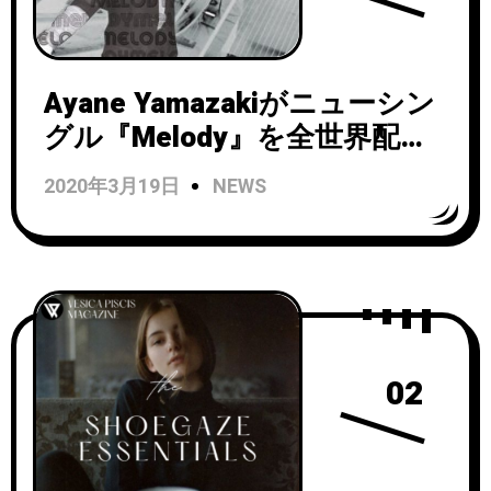
Ayane Yamazakiがニューシン
グル『Melody』を全世界配信
リリース！
2020年3月19日
NEWS
02