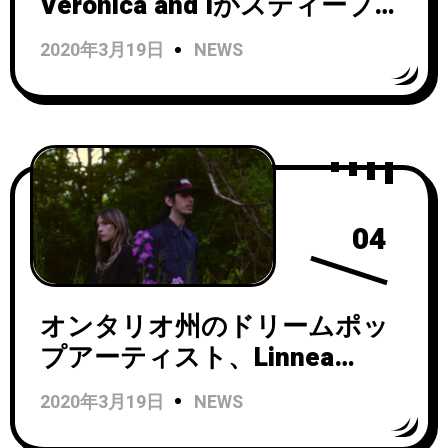
Veronica and Iがスティーブ・
モリスとニュー・オーダーの
2020年3月19日
NEWS
ジリアン・ギルバートの2人に
よるユニットThe Other Twoの
「Selfish 」をカバーしたリモ
ートセッション映像を公開！
04
オンタリオ州のドリームポッ
プアーティスト、Linnea
Siggelkowによるプロジェクト
2020年3月19日
NEWS
EllisがChastityをフィーチャー