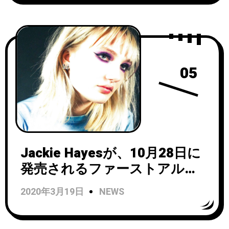
した「hell (Feat. Chastity)」
のMVを公開！
05
Jackie Hayesが、10月28日に
発売されるファーストアルバ
ム『Over&Over』からシング
2020年3月19日
NEWS
ル「Wish it Was」をリリー
ス！