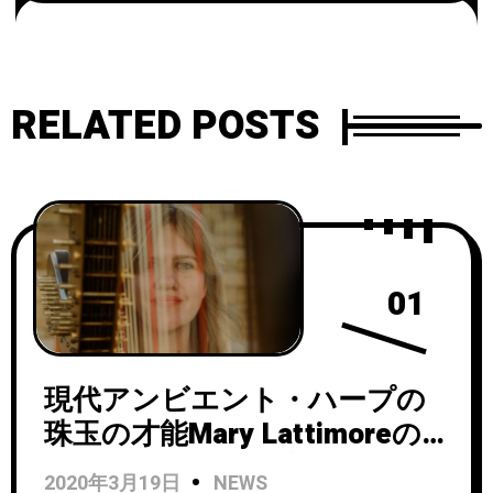
Something」を4月3日にリリー
ス！
RELATED POSTS
01
現代アンビエント・ハープの
珠玉の才能Mary Lattimoreの
集大成レアリティ音源集
2020年3月19日
NEWS