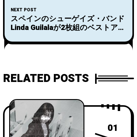
「Toxic Eye」のMVを公開！
NEXT POST
スペインのシューゲイズ・バンド
Linda Guilalaが2枚組のベストアル
バム「Espacio De Tiempo (2009-
2019)」を4月15日にリリース！
RELATED POSTS
01