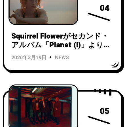
04
Squirrel Flowerがセカンド・
アルバム「Planet (i)」より収
録曲「Roadkill」の MV を公
2020年3月19日
NEWS
開！
05