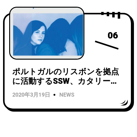
06
ポルトガルのリスボンを拠点
に活動するSSW、カタリー
ナ・フォルカオによるドリー
2020年3月19日
NEWS
ム・ポップ・フォークプロジ
ェクトMondayがミニアルバム
『Room for All』をリリース！