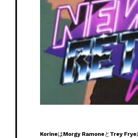
Korine
は
Morgy Ramone
と
Trey Frye