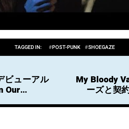
TAGGED IN:
POST-PUNK
SHOEGAZE
osがデビューアル
My Bloody
n Our
ーズと契約
ースをアナウン
『Loveless』
r Mind」のビデ
『EP's 19
グ