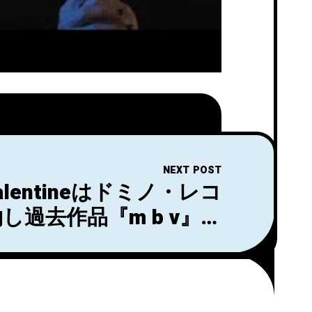
NEXT POST
 Valentineはドミノ・レコ
し過去作品『m b v』、
、『Isn't Anything』、
88-1991』がストリーミン
サービスで利用可能に！