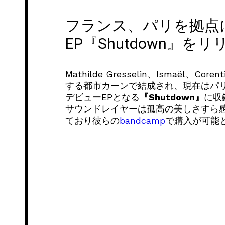
フランス、パリを拠点に
EP『Shutdown』を
Mathilde Gresselin、Ismaël、Cor
する都市カーンで結成され、現在はパ
デビューEPとなる
『Shutdown』
に収
サウンドレイヤーは孤高の美しさすら感
ており彼らの
bandcamp
で購入が可能