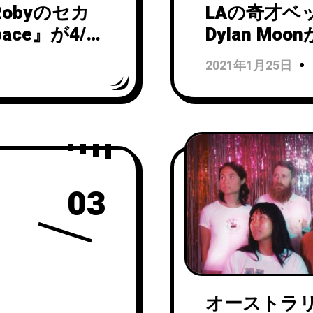
obyのセカ
LAの奇才ベ
ace』が4/22
Dylan Moo
・シングル
リースしたセ
2021年1月25日
がリリース＆
Explore
。
「Look」
開！
03
オーストラ