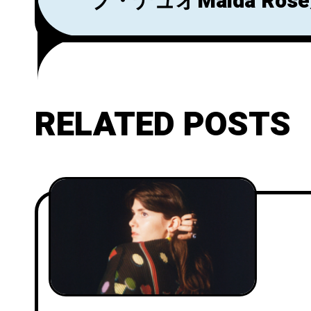
プ・デュオMaida Ro
ングル『Harmony of H
リリース！
RELATED POSTS