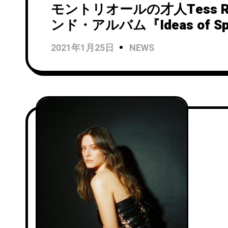
モントリオールの才人Tess R
ンド・アルバム『Ideas of Sp
にリリース決定。ファースト
2021年1月25日
NEWS
としてタイトル・トラック
ミュージック・ビデオが公開