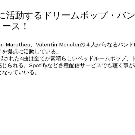
活動するドリームポップ・バンドFi
リリース！
entin Maretheu、Valentin Monclerの４人からなるバンド
リを拠点に活動している。
録された4曲は全てが素晴らしいベッドルームポップ、
じられる。Spotifyなど各種配信サービスでも聴く事
となっていいる。