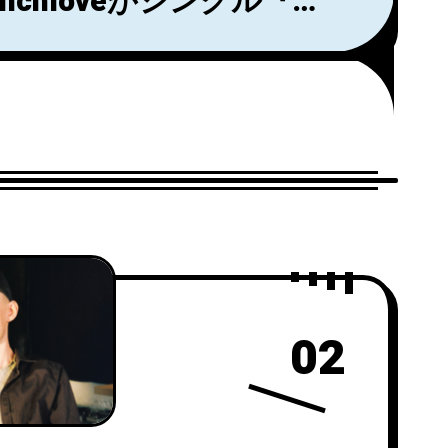
chloveがシングル『In
Reverse』をリリース！
02