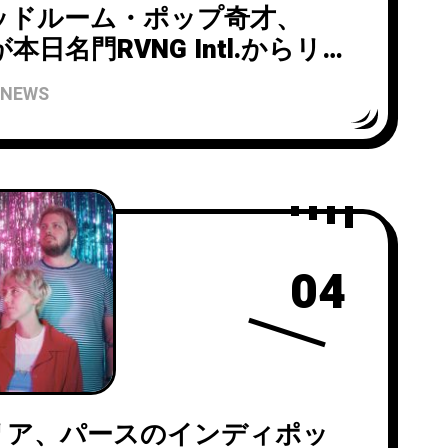
ッドルーム・ポップ奇才、
nが本日名門RVNG Intl.からリ
カンド・アルバム『Option
NEWS
』のクロージング・トラック
のミュージック・ビデオが公
04
リア、パースのインディポッ