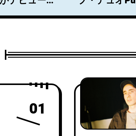
seがデビューシ
プ・デュオPun
eartache』を
01