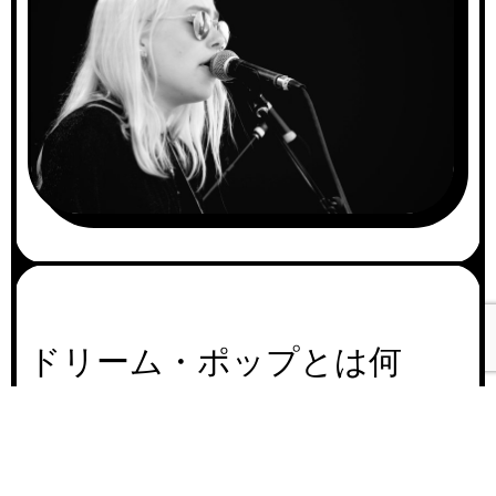
ドリーム・ポップとは何
か？
A
00:0
u
ドリーム・ポップ(Dream pop)とは何か？と言う
d
疑問に明確に回答出来た記事は未だ見た事が無