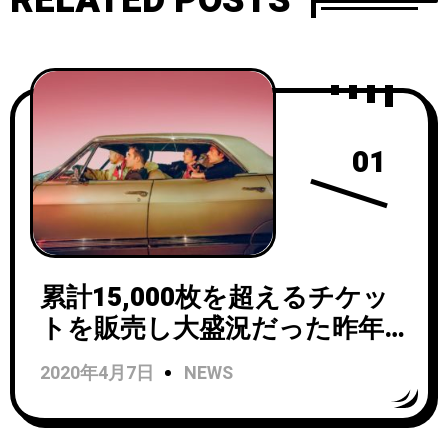
RELATED POSTS
01
累計15,000枚を超えるチケッ
トを販売し大盛況だった昨年
の東南アジア・ツアーの活躍
2020年4月7日
NEWS
も冷めやらぬPREPが新曲
「One Day at a Time」をリリ