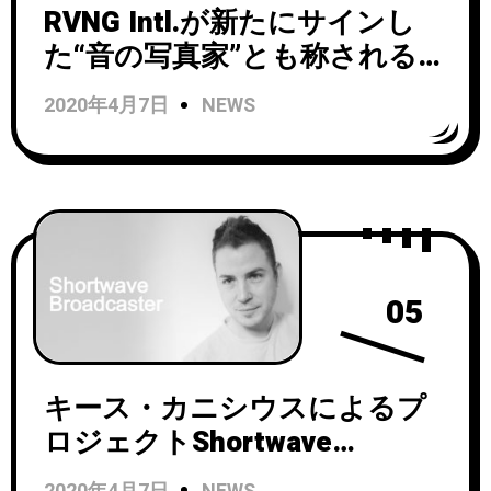
RVNG Intl.が新たにサインし
た“音の写真家”とも称される注
目の逸材 Isik Kural がニュー・
2020年4月7日
NEWS
シングルをリリースし、ミュ
ージック・ビデオを公開！
05
キース・カニシウスによるプ
ロジェクトShortwave
Broadcasterがニューシングル