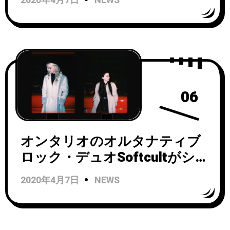
2020年4月7日
NEWS
「Transposing Memories」を
リリース！
06
オンタリオのオルタナティブ
ロック・デュオSoftcultがシン
グル「Gaslight」をリリース
2020年4月7日
NEWS
し、ビデオも公開！