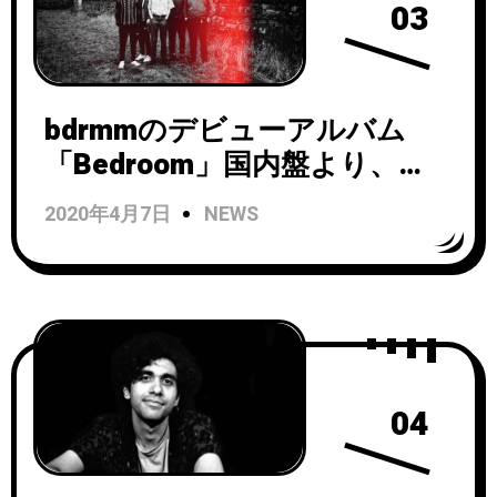
03
bdrmmのデビューアルバム
「Bedroom」国内盤より、
Andy Bell（Ride）によるリミ
2020年4月7日
NEWS
ックス曲「A Reason To
Celebrate (GLOK Remix)」の
先行配信開始！
04