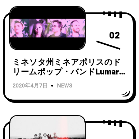
ース！
02
ミネソタ州ミネアポリスのド
リームポップ・バンドLumari
がデビューシングル「Doors
2020年4月7日
NEWS
and Corners」をリリース！