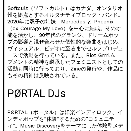
Softcult（ソフトカルト）はカナダ、オンタリオ
州を拠点とするオルタナティブロック・バンド。
2020年に双子の姉妹、Mercedes と Phoenix
（ex Courage My Love）を中心に結成。その才
能を活かし、90年代のグランジ、ドリームポッ
プの影響と混ぜ合わせた個性的な楽曲をはじめ、
ヴィジュアル、ビデオに至るまでセルフプロデュ
ースで活動を行っている。また、Riot Grrrlムー
ブメントの精神を継承したフェミニストとしての
活動も同時に行っており、Zineの発行や、作品に
もその精神は反映されている。
PØRTAL DJs
PØRTAL（ポータル）は洋楽インディロック、イ
ンディポップを”体験”するための”コミュニテ
ィ”。Music Discoveryをテーマにした体験型メデ