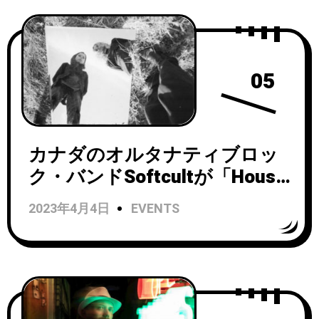
05
カナダのオルタナティブロッ
ク・バンドSoftcultが「House
Of Mirrors」のビデオを公開！
2023年4月4日
EVENTS