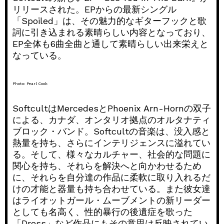
リリースされた。EPからの最新シングル
「Spoiled」は、その魅力的なギターフックと歌
詞に引き込まれる素晴らしい内容となっており、
EP全体も6曲全曲と通して素晴らしい出来栄えと
なっている。
Photo: Pearl Cook
SoftcultはMercedesとPhoenix Arn-Hornの双子
による、カナダ、オンタリオ拠点のオルタナティ
ブロック・バンド。Softcultの音楽は、没入感と
熱量を持ち、さらにインテリジェンスに溢れてい
る。そして、様々なカルチャー、社会的な問題に
関心を持ち、それらを解決へと向かわせるため
に、それらを自分達の作品に柔軟に取り入れるだ
けの才能と器量も持ち合わせている。また彼女達
はライオットガール・ムーブメントの新リーダー
としても名高く、性的暴行の後遺症を歌った
「Dress」など作品にもその意思は反映されてい