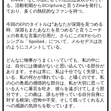
る。活動初期からSCriptureと言うZineを発行し
ており、多くの熱狂的なファンを持つ。
今回のEPのタイトルは”あなたが深淵を見つめる
時、深淵もまたあなたを見つめる”と言うニーチ
ェの有名な言葉の引用だ。さらにこのEPからの
シングル「Spoiled」について、メルセデスは次
のようにコメントしている。
どんなに物事がうまくいっていても、私の中に
は、自分には価値がないと思い込んでいる部分が
あります。それは常に、私は十分でなく失望して
いる、私の何かが壊れている、と囁くのです。私
の心の奥底の感情的な部分は、私が大切に思って
いる人々に暴言を吐き、彼らを遠ざけてしまう部
分です。この曲は、誰もが持っている自分自身に
対する根深い恐怖や不安、そして残ってくれる人
への感謝の気持ちを歌っています。