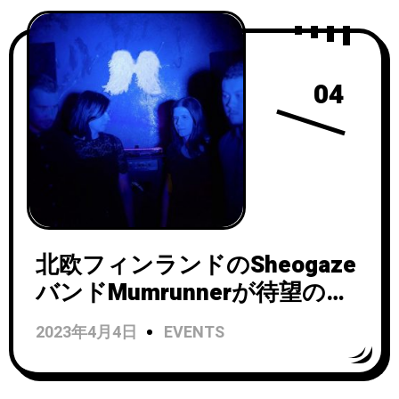
らファースト・シングル「No
tiempo」がミュージック・ビ
デオと共に公開！
04
北欧フィンランドのSheogaze
バンドMumrunnerが待望のフ
ァースト・フル・アルバム
2023年4月4日
EVENTS
「Valeriana」をリリース！