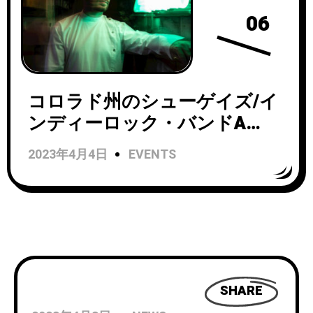
06
コロラド州のシューゲイズ/イ
ンディーロック・バンドA
Shoreline Dreamがニュー・ア
2023年4月4日
EVENTS
ルバムからのタイトルトラッ
ク「Loveblind」を公開！
SHARE