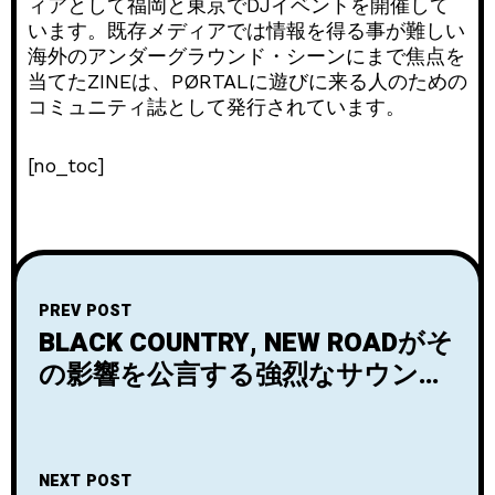
ィアとして福岡と東京でDJイベントを開催して
います。既存メディアでは情報を得る事が難しい
海外のアンダーグラウンド・シーンにまで焦点を
当てたZINEは、PØRTALに遊びに来る人のための
コミュニティ誌として発行されています。
[no_toc]
PREV POST
BLACK COUNTRY, NEW ROADがそ
の影響を公言する強烈なサウンド
でUKインディー・シーンに衝撃を
与えたロンドンの4人組スロウコ
ア/ポストロック・バンド、
NEXT POST