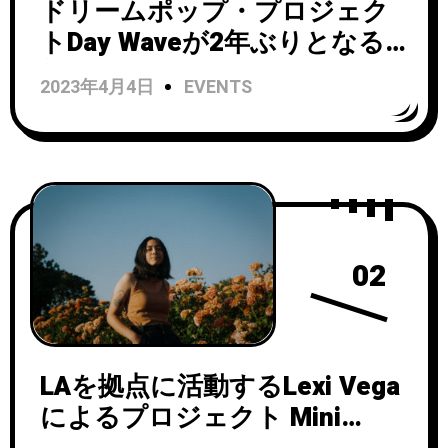
ドリームポップ・プロジェク
トDay Waveが2年ぶりとなる
新曲「Starting Again」のリリ
2023年4月4日
EVENTS
ックビデオを公開！
02
LAを拠点に活動するLexi Vega
によるプロジェクト Mini