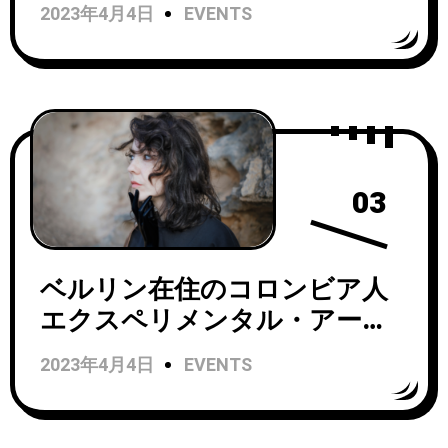
Trees(ミニ・トゥリーズ)が
2023年4月4日
EVENTS
Run For Cover Recordsと契約
し、デビュー・アルバム
『Always In Motion』を9/22に
リリース！
03
ベルリン在住のコロンビア人
エクスペリメンタル・アーテ
ィスト、Lucrecia DaltのRVNG
2023年4月4日
EVENTS
Intl.に移籍後3作目となるニュ
ー・アルバム『¡Ay!』が10/14
にリリース決定。アルバムか