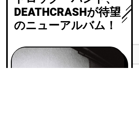
DEATHCRASHが待望
のニューアルバム！
A
00:0
u
d
i
00:
o
P
l
a
y