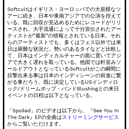
Softcultはイギリス・ヨーロッパでの大規模なツ
アーに続き、日本や東南アジアでの公演を控えて
いる。既に回収が見込めるためにレコードがリリ
ースされ、大手流通によって十分宣伝されたアー
ティストが”最新”の情報とされている日本。それ
らのアーティストでも、多くはフェス以外では来
日は困難な状況だ。勢いのあるタイなどと比較し
て、日本はインディカルチャーの面に置いてアジ
アで大きく遅れを取っている。他国では軒並みソ
ールドアウトとなっているSoftcultがこの瞬間に
目撃出来る事は日本のインディシーンの前進に繋
がる事だろう。既に決定しているUSインディロ
ック/ドリームポップ・バンドBlushingとの来日
イベントの日程は以下となっている。
「Spoiled」のビデオは以下から、『See You In
The Dark』EPの全曲は
ストリーミングサービス
からご覧いただけます。