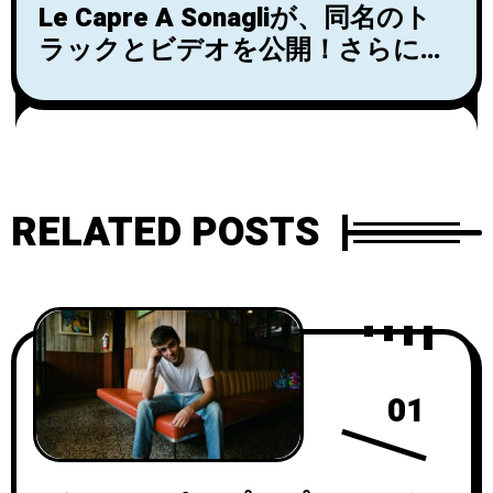
DEATHCRASHが待望のニューアル
Le Capre A Sonagliが、同名のト
バム！
ラックとビデオを公開！さらに新
しい3トラックEP『Funeral Rave
Party』をリリース！
RELATED POSTS
01