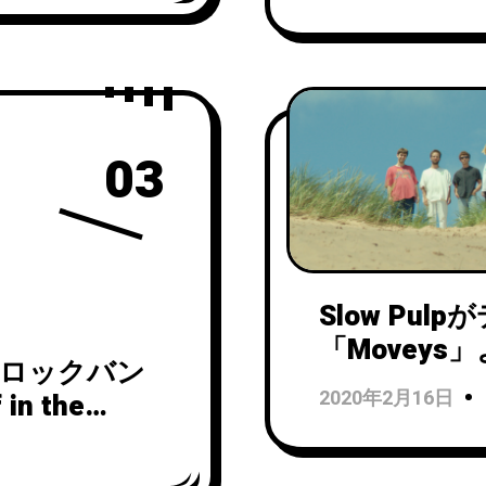
(GLOK Re
03
Slow Pu
「Moveys」
ーロックバン
開！
2020年2月16日
n the