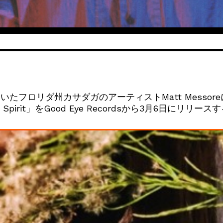
たフロリダ州カサダガのアーティストMatt Messo
et Spirit」をGood Eye Recordsから3月6日にリリース