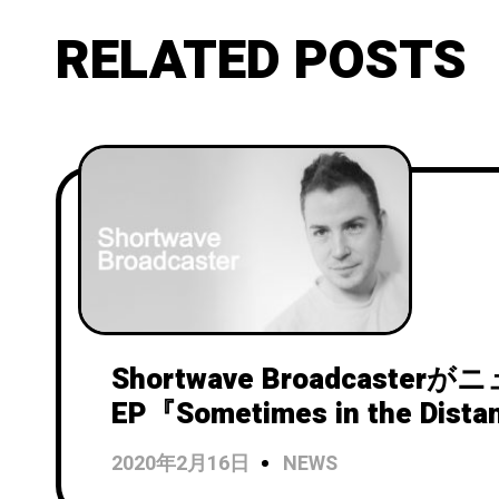
RELATED POSTS
Shortwave Broadcasterが
EP『Sometimes in the Di
日にリリース！
2020年2月16日
NEWS