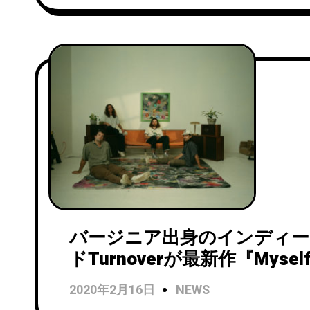
バージニア出身のインディ
ドTurnoverが最新作『Myself i
Way』を11月にリリース！
2020年2月16日
NEWS