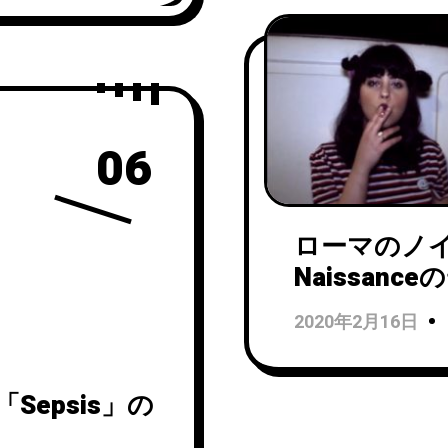
06
ローマのノイ
Naissanc
doves」が
2020年2月16日
「Sepsis」の