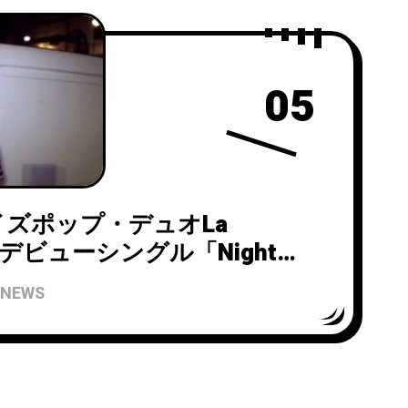
05
ズポップ・デュオLa
eのデビューシングル「Night
7月3日にリリース！
NEWS