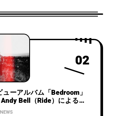
02
ビューアルバム「Bedroom」
ndy Bell（Ride）によるリ
eason To Celebrate
NEWS