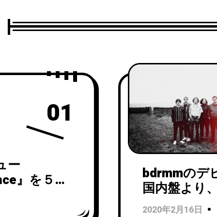
01
ニュー
bdrmmのデ
stance』を５月3
国内盤より、A
ミックス曲「A R
2020年2月16日