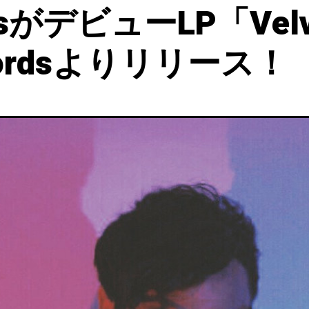
ellsがデビューLP「Velv
Recordsよりリリース！