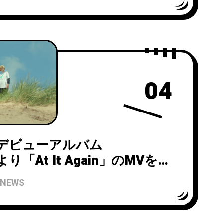
mix)」の先行配信開始！
04
lpがデビューアルバム
より「At It Again」のMVを公
NEWS