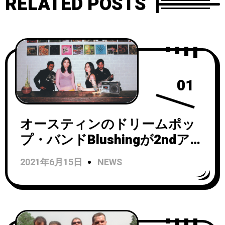
RELATED POSTS
01
オースティンのドリームポッ
プ・バンドBlushingが2ndアル
バム『Possessions』からRide
2021年6月15日
NEWS
のマーク・ガードナーがミッ
クスとマスタリングを行った3
枚目のシングル「The Fires」
をリリース！