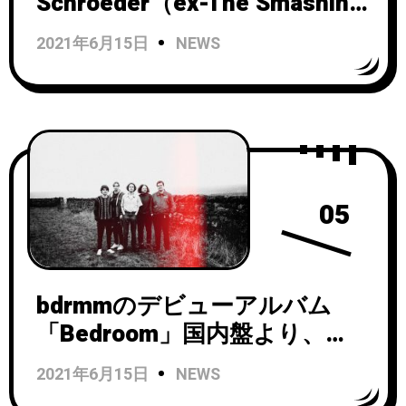
Schroeder（ex-The Smashing
Pumpkins）が参加したシング
2021年6月15日
NEWS
ル「Seafoam」のMV公開！
05
bdrmmのデビューアルバム
「Bedroom」国内盤より、
Andy Bell（Ride）によるリミ
2021年6月15日
NEWS
ックス曲「A Reason To