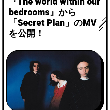
『The world within our
bedrooms』から
「Secret Plan」のMV
を公開！