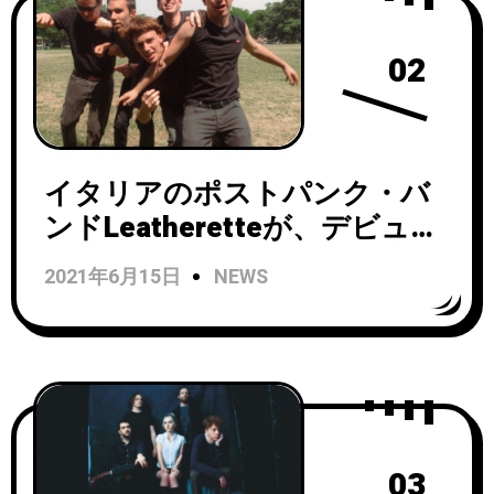
02
イタリアのポストパンク・バ
ンドLeatheretteが、デビュー
アルバム『Fiesta』から最初の
2021年6月15日
NEWS
シングル「So Long」のミュー
ジックビデオを公開！
03