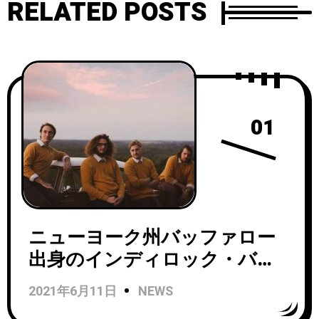
RELATED POSTS
01
ニューヨーク州バッファロー
出身のインディロック・バン
ドThe Burkhartsがニュー
2021年6月11日
NEWS
EP『Who Are The