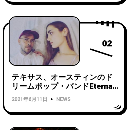
Burkharts?』をリリース！
02
テキサス、オースティンのド
リームポップ・バンドEternal
Somethingがシングル
2021年6月11日
NEWS
「Seagoat」をリリース！