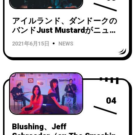
アイルランド、ダンドークの
バンドJust Mustardがニュー
アルバム『Heart Under』をリ
2021年6月15日
NEWS
リース！アルバムから「Still」
のMVを公開！
04
Blushing、Jeff