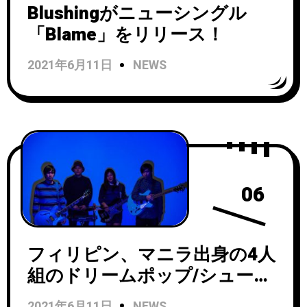
Blushingがニューシングル
「Blame」をリリース！
2021年6月11日
NEWS
06
フィリピン、マニラ出身の4人
組のドリームポップ/シューゲ
イズバンドPOPULARDAYSが
2021年6月11日
NEWS