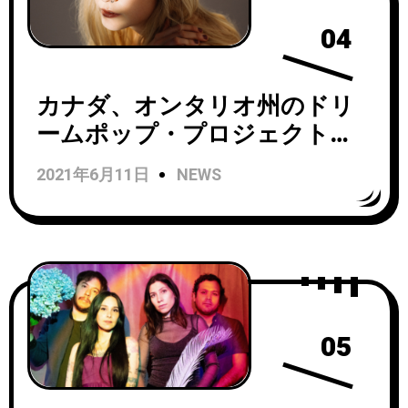
04
カナダ、オンタリオ州のドリ
ームポップ・プロジェクト
Ellisが Taylor Swift、Dinosaur
2021年6月11日
NEWS
Jr、The Usedの楽曲をカバー
したEP「Bedroom Covers」を
リリース！
05