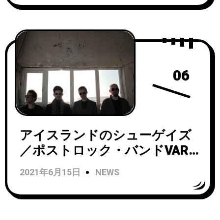
Celebrate (GLOK Remix)」の
先行配信開始！
06
アイスランドのシューゲイズ
／ポストロック・バンドVAR
がSpartan Recordsからリリー
2021年6月15日
NEWS
スされたEP『Live at
Orgelsmidjan』のライブセッ
ション映像をAudiotreeで公