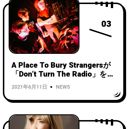
03
A Place To Bury Strangersが
「Don’t Turn The Radio」をリ
リース！
2021年6月11日
NEWS