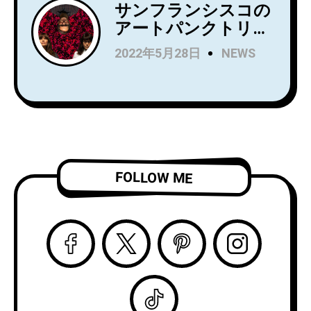
『Household
サンフランシスコの
Name』を7月にリリ
アートパンクトリオ
ース！Wet LegのUS
Rip Roomが、
2022年5月28日
NEWS
公演でオープニング
Spartan Recordsよ
アクトを務め、8月
りデビュー
からはSnail Mail の
LP『Alight and
ツアーのオープニン
Resound』をリリー
グアクトを務める注
ス！
目株！
「Complication」の
ビデオを公開！
FOLLOW ME