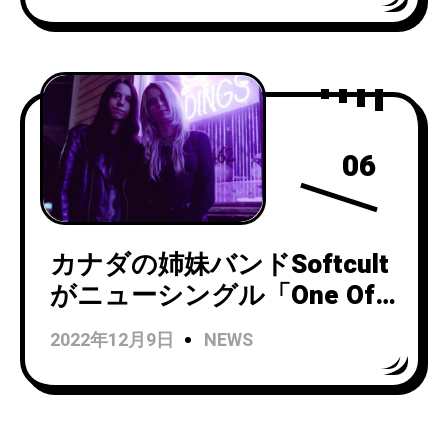
ボーナス・トラック5曲収
録！
06
カナダの姉妹バンドSoftcult
がニューシングル「One Of
A Million」をリリースし、ミ
2022年12月9日
NEWS
ュージックビデオを公開！