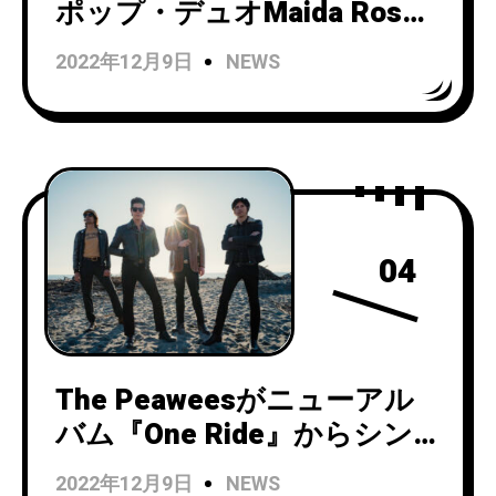
ポップ・デュオMaida Rose
がデビューシングル
2022年12月9日
NEWS
『Harmony of Heartache』
をリリース！
04
The Peaweesがニューアル
バム『One Ride』からシン
グル「Banana Tree」を公
2022年12月9日
NEWS