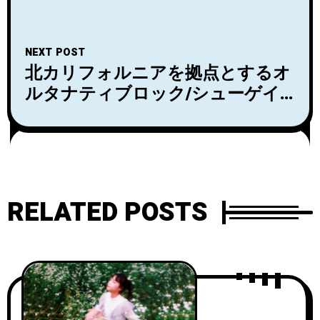
Van Peltが2023年に新曲をリリー
スする事をアナウンス！
NEXT POST
北カリフォルニアを拠点とするオ
ルタナティブロック/シューゲイ
ザー・バンドNyte Skyeがセカン
ドシングル「Take Me Up Again」
をリリース！デビューアルバム
『Vanishing 』のリリースも発
表！
RELATED POSTS