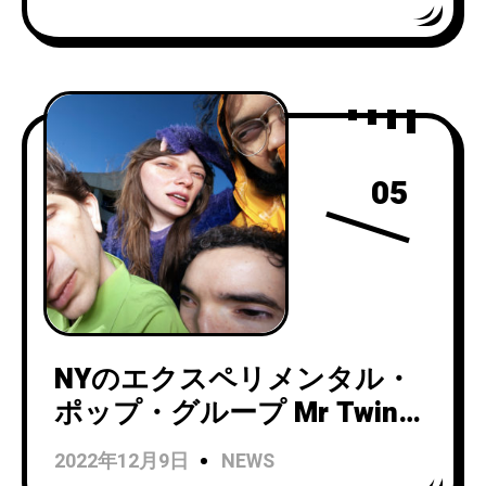
開！
05
NYのエクスペリメンタル・
ポップ・グループ Mr Twin
Sister『Al Mundo Azul』の
2022年12月9日
NEWS
CDリリース日が正式決定！