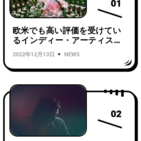
01
欧米でも高い評価を受けてい
るインディー・アーティスト
AyaneYamazaki がニューシン
2022年12月13日
NEWS
グル『Mimosa』をリリース！
02