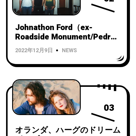
Johnathon Ford（ex-
Roadside Monument/Pedro
the Lion）によるポストロッ
2022年12月9日
NEWS
ク・インストゥルメンタル
バンドUnwed Sailorが『The
Faithful Anchor』の20th
Anniversary Editionをリリー
ス！
03
オランダ、ハーグのドリーム