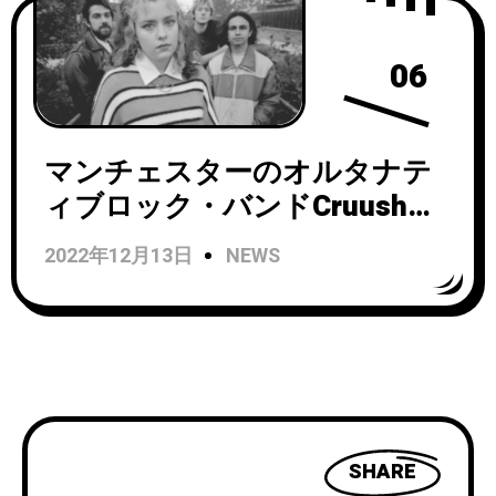
06
マンチェスターのオルタナテ
ィブロック・バンドCruushが
ニューシングル「Sombre by
2022年12月13日
NEWS
the Weekend」のミュージッ
クビデオを公開！
SHARE