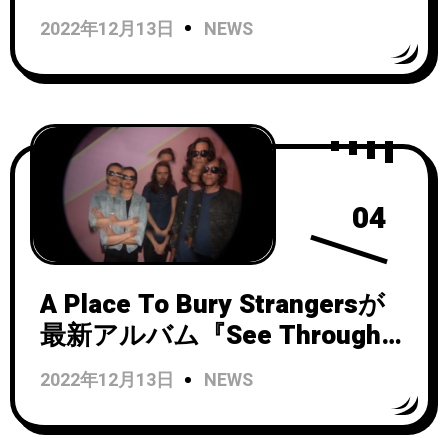
EP」をリリース！
2022年12月13日
NEWS
04
A Place To Bury Strangersが
最新アルバム『See Through
You』から「My Head Is
2022年12月13日
NEWS
Bleeding」のビデオを公開！