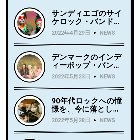
サンディエゴのサイ
ケロック・バンド
Wild Wild Wets、ニ
2022年4月29日
NEWS
ュー・アルバム
『Love Always』を5
月27日にリリース！
デンマークのインデ
アルバムからニュー
ィーポップ・バンド
シングル
Kindsightが5月25日
2022年5月23日
NEWS
「Holding」のビデオ
にデビュー・アルバ
を公開！
ム『Swedish Punk』
をリリース！
90年代ロックへの憧
憬を、今に落とし込
んだ若き俊英
2022年5月28日
NEWS
Mommaが日本デビ
ューアルバム