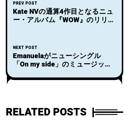
PREV POST
Kate NVの通算4作目となるニュ
ー・アルバム『WOW』のリリー
スが決定！先行シングルとして
食品まつりa.k.a foodmanが作詞
を手がけた「oni (they)」がリリ
NEXT POST
ース＆MV公開！
Emanuelaがニューシングル
「On my side」のミュージック
ビデオを公開！
RELATED POSTS