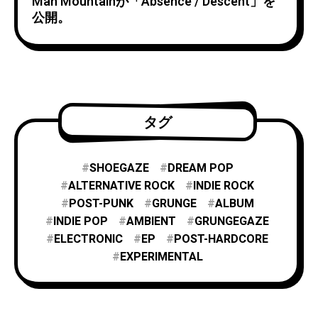
Man Mountainが「Absence / Descent」を
公開。
タグ
SHOEGAZE
DREAM POP
ALTERNATIVE ROCK
INDIE ROCK
POST-PUNK
GRUNGE
ALBUM
INDIE POP
AMBIENT
GRUNGEGAZE
ELECTRONIC
EP
POST-HARDCORE
EXPERIMENTAL