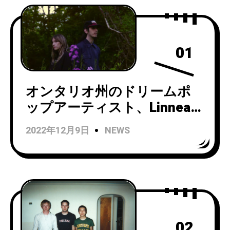
01
オンタリオ州のドリームポ
ップアーティスト、Linnea
Siggelkowによるプロジェク
2022年12月9日
NEWS
トEllisがChastityをフィーチ
ャーした「hell (Feat.
Chastity)」のMVを公開！
02