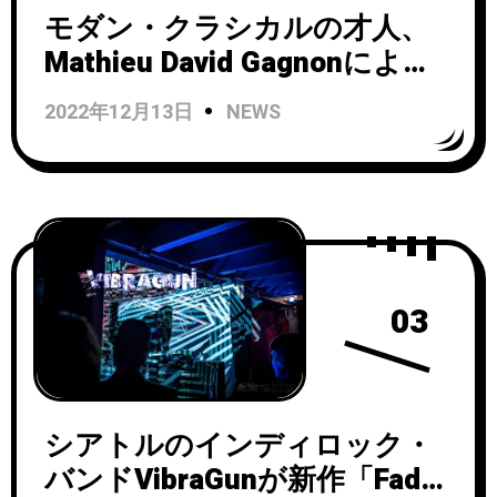
モダン・クラシカルの才人、
Mathieu David Gagnonによる
ソロ・プロジェクトFlore
2022年12月13日
NEWS
Laurentienneが10/21にリリー
スするセカンド・アルバム
『Volume II』で日本デビュー
決定。新曲「Voiles」が公開！
03
シアトルのインディロック・
バンドVibraGunが新作「Fade