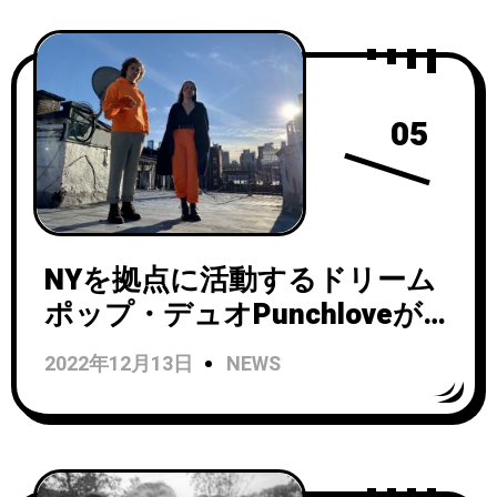
05
NYを拠点に活動するドリーム
ポップ・デュオPunchloveがシ
ングル『In Reverse』をリリ
2022年12月13日
NEWS
ース！