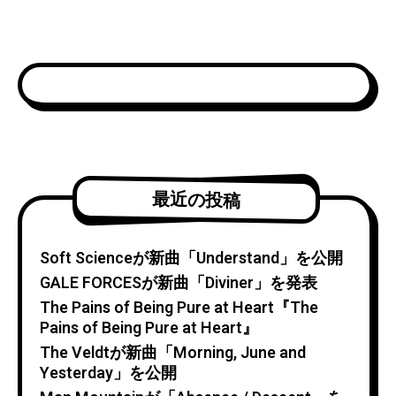
最近の投稿
Soft Scienceが新曲「Understand」を公開
GALE FORCESが新曲「Diviner」を発表
The Pains of Being Pure at Heart『The
Pains of Being Pure at Heart』
The Veldtが新曲「Morning, June and
Yesterday」を公開