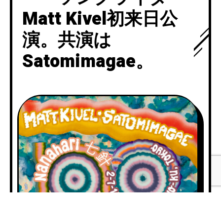
Matt Kivel初来日公
演。共演は
Satomimagae。
A
u