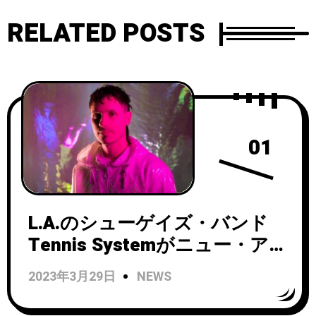
RELATED POSTS
01
L.A.のシューゲイズ・バンド
Tennis Systemがニュー・アル
バム『Autophobia』をリリー
2023年3月29日
NEWS
ス！