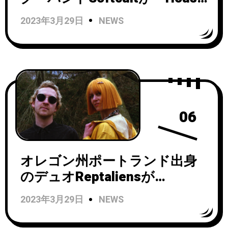
Of Mirrors」のビデオを公開！
2023年3月29日
NEWS
06
オレゴン州ポートランド出身
のデュオReptaliensが
Captured Tracksからニューア
2023年3月29日
NEWS
ルバム『Multiverse』をリリー
ス！