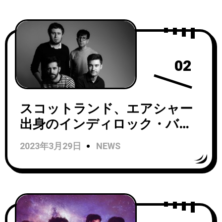
02
スコットランド、エアシャー
出身のインディロック・バン
ドMannequin Mannequinがデ
2023年3月29日
NEWS
ビューアルバム『Sounds
Strange When I Say It Out
Loud』をリリース！