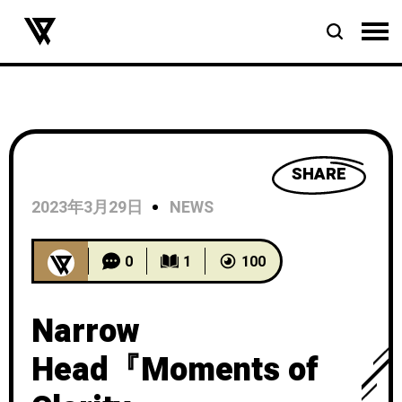
SHARE
2023年3月29日
NEWS
0
1
100
Narrow
Head『Moments of