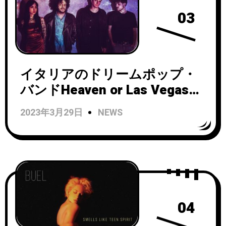
03
イタリアのドリームポップ・
バンドHeaven or Las Vegasが
「Pop Dream」のMVを公開！
2023年3月29日
NEWS
04