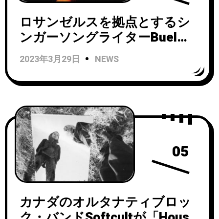
ロサンゼルスを拠点とするシ
ンガーソングライターBuelが
ニルヴァーナの「Smells Like
2023年3月29日
NEWS
Teen Spirit」をカバーしたシ
ングルをリリース！
05
カナダのオルタナティブロッ
ク・バンドSoftcultが「House