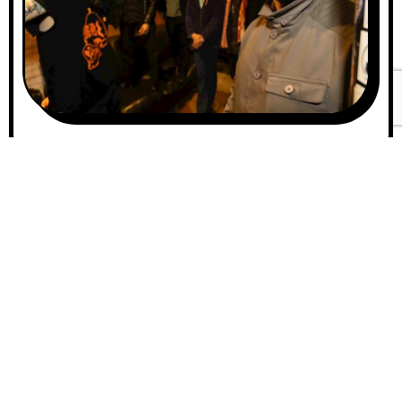
A
00:0
u
d
ポートランドのSun Atomsが、2曲入りシングル
i
「Take This Love」とファンタスティックなB面
00:
o
「And The Lion Saw The UFO」を発表した
P
（Little Cloud Recordsよりデジタルリリース、
l
7インチレコード）。
a
y
e
r