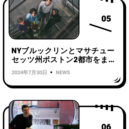
05
NYブルックリンとマサチュー
セッツ州ボストン2都市をまた
にかけ活動するインディーロ
2024年7月30日
NEWS
ック・バンド Crumbがジョナ
サン・ラドー (Foxygen) をプ
ロデューサーに迎えた新作
『Ice Melt』をリリース！
06