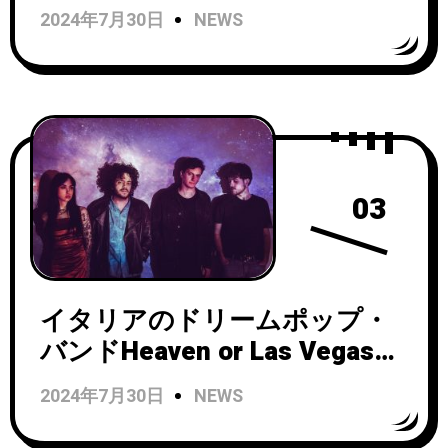
オルタナティブ・ラジオ・ス
2024年7月30日
NEWS
テーションでオンエアされ、
ドイツのRadioTFSCではデイ
リー・チャート第1位を獲得！
03
イタリアのドリームポップ・
バンドHeaven or Las Vegasが
「Pop Dream」のMVを公開！
2024年7月30日
NEWS