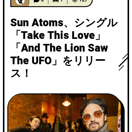
Sun Atoms、シングル
「Take This Love」
「And The Lion Saw
The UFO」をリリー
ス！