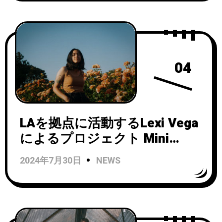
04
LAを拠点に活動するLexi Vega
によるプロジェクト Mini
Trees(ミニ・トゥリーズ)が
2024年7月30日
NEWS
Run For Cover Recordsと契約
し、デビュー・アルバム
『Always In Motion』を9/22に
リリース！