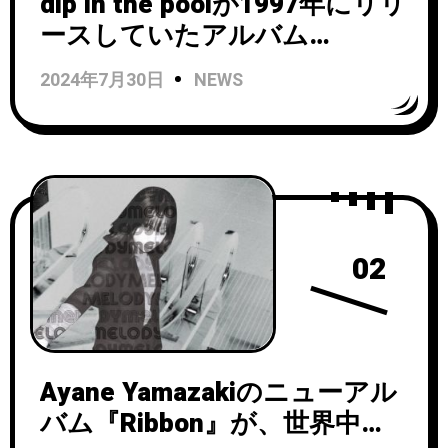
dip in the poolが1997年にリリ
ースしていたアルバム
『Wonder 8』を現代にアップ
2024年7月30日
NEWS
デートした作品『8 red noW』
が10/20リリース決定！ツアー
『Departures』の初演であ
る、10月8日Billboard Live
TOKYOでのワンマン・ライヴ
会場で先行発売
02
Ayane Yamazakiのニューアル
バム『Ribbon』が、世界中の