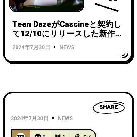
Teen DazeがCascineと契約し
て12/10にリリースした新作
『Interior』からタイトル・ト
2024年7月30日
NEWS
ラックのヴィジュアライザー
公開！
SHARE
2024年7月30日
NEWS
0
1
727