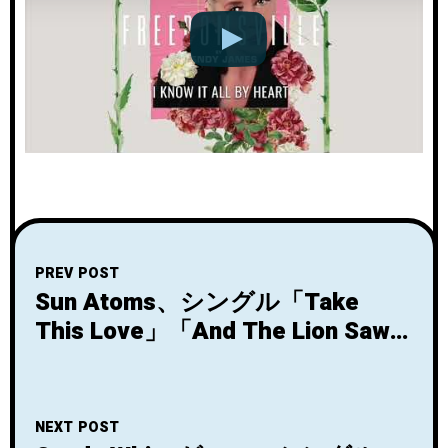
PREV POST
Sun Atoms、シングル「Take
This Love」「And The Lion Saw
The UFO」をリリース！
NEXT POST