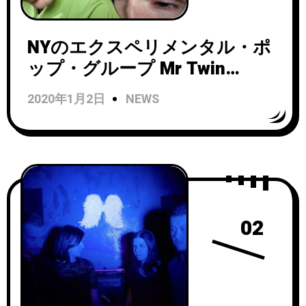
NYのエクスペリメンタル・ポ
ップ・グループ Mr Twin
Sister『Al Mundo Azul』のCD
2020年1月2日
NEWS
リリース日が正式決定！ボー
ナス・トラック5曲収録！
02