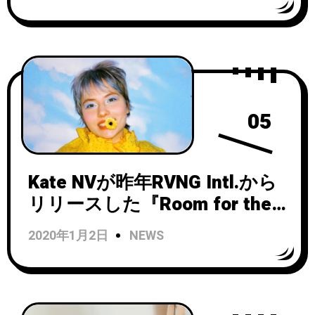
Tiempo (2009-2019)」を4月
15日にリリース！
05
Kate NVが昨年RVNG Intl.から
リリースした『Room for the
Moon』がリリース1周年でイ
2020年1月2日
NEWS
ンストゥルメンタル版CDのリ
リースが決定！