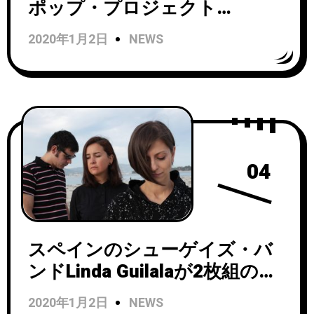
ポップ・プロジェクト
Goldmythがニューシングル
2020年1月2日
NEWS
「Video」をリリース！
04
スペインのシューゲイズ・バ
ンドLinda Guilalaが2枚組のベ
ストアルバム「Espacio De
2020年1月2日
NEWS