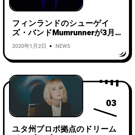
フィンランドのシューゲイ
ズ・バンドMumrunnerが3月
27日にリリースされるアルバ
2020年1月2日
NEWS
ム「Valeriana」から「Foe」の
MVを公開！
03
ユタ州プロボ拠点のドリーム