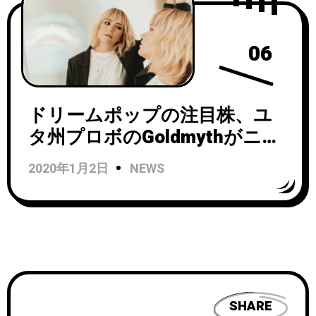
06
ドリームポップの注目株、ユ
タ州プロボのGoldmythがニュ
ーシングル「Triptych」のビデ
2020年1月2日
NEWS
オを公開！
SHARE