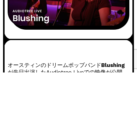
オースティンのドリームポップバンド
Blushing
が先日出演したAudiotree Liveでの映像が公開。
アルバムからSo Many、The Last Time、
A
Pressure、Controlの4曲を演奏。
00:0
u
d
i
00:
o
P
l
a