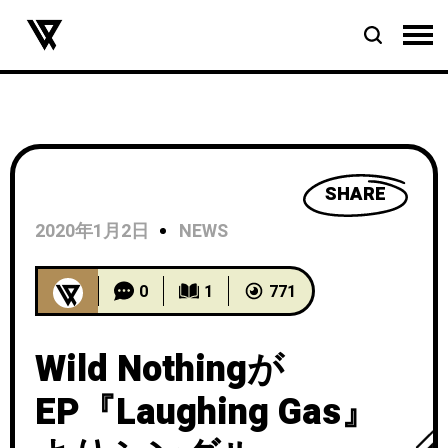
SHARE
2020年1月2日
NEWS
0
1
771
Wild Nothingが
EP『Laughing Gas』