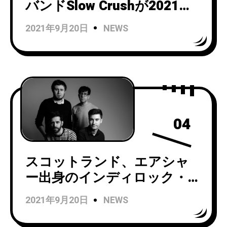
バンドSlow Crushが2021年
にリリースされたアルバム
2021年9月20日
NEWS
『Hush』から「Blue」のビ
デオを公開！
04
スコットランド、エアシャ
ー出身のインディロック・バ
ンドMannequin Mannequin
2021年9月20日
NEWS
がデビューアルバム
『Sounds Strange When I