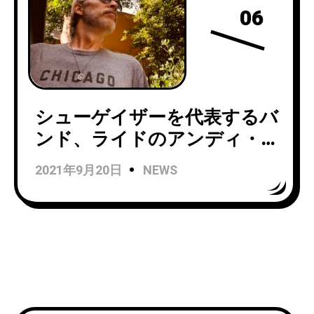
06
シューゲイザーを代表するバ
ンド、ライドのアンディ・
ベルから早くもソロ新作が到
2021年9月20日
NEWS
着！