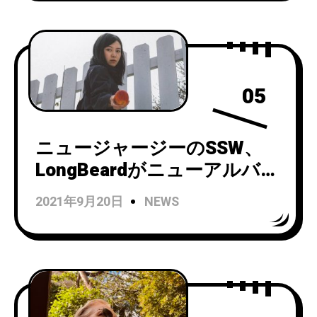
Say It Out Loud』をリリー
ス！
05
ニュージャージーのSSW、
LongBeardがニューアルバム
『Means ToMe』を9/18リリ
2021年9月20日
NEWS
ース！