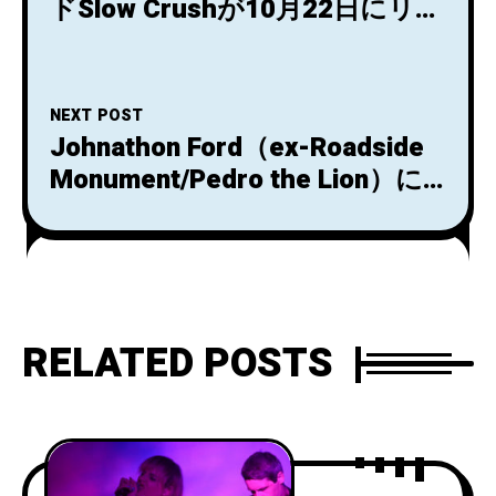
ドSlow Crushが10月22日にリリ
ースされるニューアルバム
『Hush』より、シングル
「Swoon」をリリースし、ＭＶ
NEXT POST
を公開！
Johnathon Ford（ex-Roadside
Monument/Pedro the Lion）に
よるポストロック・インストゥ
ルメンタルバンドUnwed Sailor
が『The Faithful Anchor』の
20th Anniversary Editionをリリ
ース！
RELATED POSTS