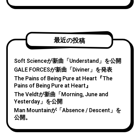
最近の投稿
Soft Scienceが新曲「Understand」を公開
GALE FORCESが新曲「Diviner」を発表
The Pains of Being Pure at Heart『The
Pains of Being Pure at Heart』
The Veldtが新曲「Morning, June and
Yesterday」を公開
Man Mountainが「Absence / Descent」を
公開。