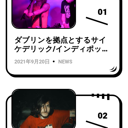
01
ダブリンを拠点とするサイ
ケデリック/インディポッ
プ・バンドKeeleyが「Never
2021年9月20日
NEWS
Here Always There」のライ
ブパフォーマンスを公開！
02