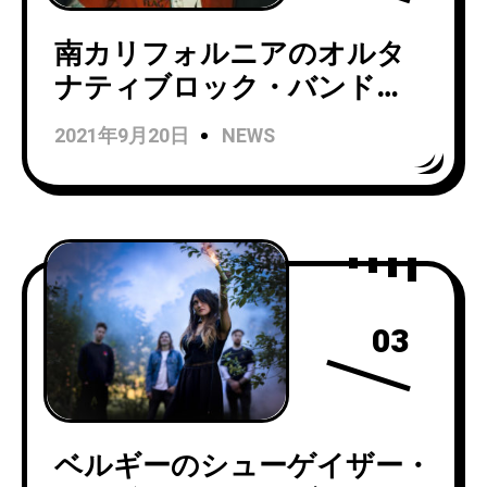
南カリフォルニアのオルタ
ナティブロック・バンド
King Shelterが『PATIENCE』
2021年9月20日
NEWS
EPをリリース！
「CONCRETE」を先行で配信
開始！
03
ベルギーのシューゲイザー・