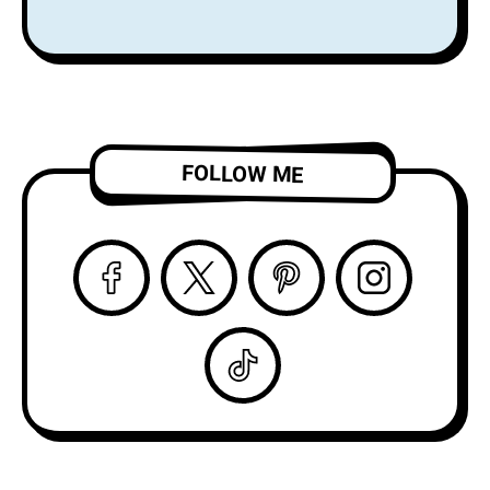
アクトを務め、8月
りデビュー
からはSnail Mail の
LP『Alight and
ツアーのオープニン
Resound』をリリー
グアクトを務める注
ス！
目株！
「Complication」の
ビデオを公開！
FOLLOW ME