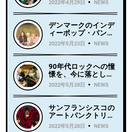
2022年4月29日
NEWS
ュー・アルバム
『Love Always』を5
月27日にリリース！
デンマークのインデ
アルバムからニュー
ィーポップ・バンド
シングル
Kindsightが5月25日
2022年5月23日
NEWS
「Holding」のビデオ
にデビュー・アルバ
を公開！
ム『Swedish Punk』
をリリース！
90年代ロックへの憧
憬を、今に落とし込
んだ若き俊英
2022年5月28日
NEWS
Mommaが日本デビ
ューアルバム
『Household
サンフランシスコの
Name』を7月にリリ
アートパンクトリオ
ース！Wet LegのUS
Rip Roomが、
2022年5月28日
NEWS
公演でオープニング
Spartan Recordsよ