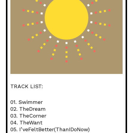
TRACK LIST:
01. Swimmer
02. TheDream
03. TheCorner
04. TheWant
05. I’veFeltBetter(ThanIDoNow)