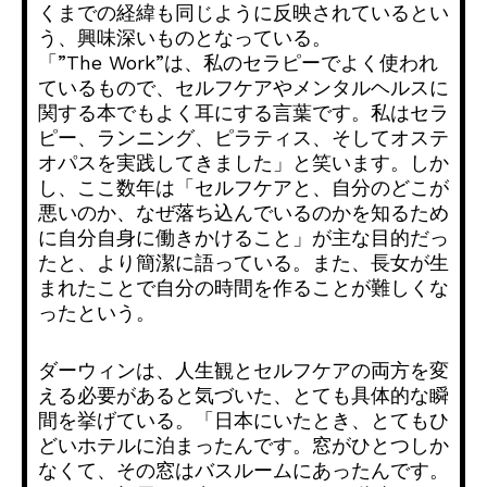
くまでの経緯も同じように反映されている
とい
う、興味深いものとなっている。
「”The Work”は、私のセラピーでよく使われ
ているもので、
セルフケアやメンタルヘルスに
関する本でもよく耳にする言葉です
。私はセラ
ピー、ランニング、ピラティス、
そしてオステ
オパスを実践してきました」と笑います。しか
し、
ここ数年は「セルフケアと、自分のどこが
悪いのか、
なぜ落ち込んでいるのかを知るため
に自分自身に働きかけること」
が主な目的だっ
たと、より簡潔に語っている。また、
長女が生
まれたことで自分の時間を作ることが難しくな
ったという
。
ダーウィンは、
人生観とセルフケアの両方を変
える必要があると気づいた、
とても具体的な瞬
間を挙げている。「日本にいたとき、
とてもひ
どいホテルに泊まったんです。窓がひとつしか
なくて、
その窓はバスルームにあったんです。