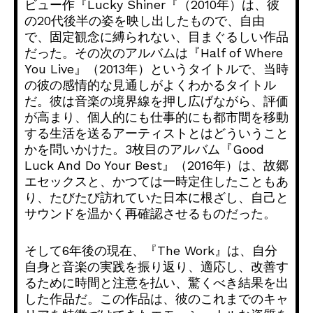
ビュー作『Lucky Shiner『（2010年）は、
彼
の20代後半の姿を映し出したもので、自由
で、
固定観念に縛られない、目まぐるしい作品
だった。
その次のアルバムは『Half of Where
You Live』（2013年）というタイトルで、
当時
の彼の感情的な見通しがよくわかるタイトル
だ。
彼は音楽の境界線を押し広げながら、評価
が高まり、
個人的にも仕事的にも都市間を移動
する生活を送るアーティストと
はどういうこと
かを問いかけた。3枚目のアルバム『Good
Luck And Do Your Best』（2016年）は、故郷
エセックスと、
かつては一時定住したこともあ
り、
たびたび訪れていた日本に根ざし、
自己と
サウンドを温かく再確認させるものだった。
そして6年後の現在、『The Work』は、自分
自身と音楽の実践を振り返り、適応し、
改善す
るために時間と注意を払い、驚くべき結果を出
した作品だ。
この作品は、
彼のこれまでのキャ