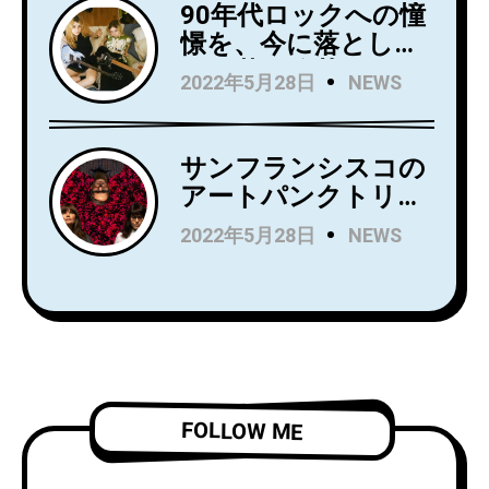
をリリース！
90年代ロックへの憧
憬を、今に落とし込
んだ若き俊英
2022年5月28日
NEWS
Mommaが日本デビ
ューアルバム
『Household
サンフランシスコの
Name』を7月にリリ
アートパンクトリオ
ース！Wet LegのUS
Rip Roomが、
2022年5月28日
NEWS
公演でオープニング
Spartan Recordsよ
アクトを務め、8月
りデビュー
からはSnail Mail の
LP『Alight and
ツアーのオープニン
Resound』をリリー
グアクトを務める注
ス！
目株！
「Complication」の
ビデオを公開！
FOLLOW ME