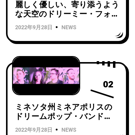
麗しく優しい、寄り添うよう
な天空のドリーミー・フォー
ク。RVNG Intl.が契約した新
2022年9月28日
NEWS
たな才能Diatom Deliのニュ
ー・シングル「False
Alarm」がリリース＆MV公
開。
02
ミネソタ州ミネアポリスの
ドリームポップ・バンド
Lumariがデビューシングル
2022年9月28日
NEWS