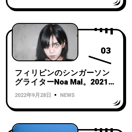
「Doors and Corners」をリ
リース！
03
フィリピンのシンガーソン
グライターNoa Mal。2021年
にデジタルストリーミング
2022年9月28日
NEWS
のみでリリースされた
『Nerve Damage』のCD化が
決定！