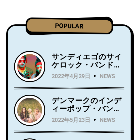
POPULAR
サンディエゴのサイ
ケロック・バンド
Wild Wild Wets、ニ
2022年4月29日
NEWS
ュー・アルバム
『Love Always』を5
月27日にリリース！
デンマークのインデ
アルバムからニュー
ィーポップ・バンド
シングル
Kindsightが5月25日
2022年5月23日
NEWS
「Holding」のビデオ
にデビュー・アルバ
を公開！
ム『Swedish Punk』