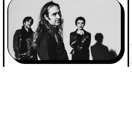
A
00:0
u
d
A Place To Bury Strangersが
i
00:0
o
東京2公演を含むツアーを発
P
表！Keroxen Festival 2022へ
l
a
の出演を皮切りに、アジア三
y