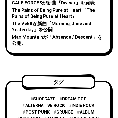
GALE FORCESが新曲「Diviner」を発表
The Pains of Being Pure at Heart『The
Pains of Being Pure at Heart』
The Veldtが新曲「Morning, June and
Yesterday」を公開
Man Mountainが「Absence / Descent」を
公開。
タグ
SHOEGAZE
DREAM POP
ALTERNATIVE ROCK
INDIE ROCK
POST-PUNK
GRUNGE
ALBUM