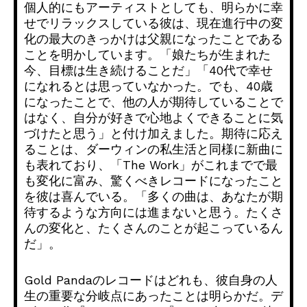
個人的にもアーティストとしても、
明らかに幸
せでリラックスしている彼は、
現在進行中の変
化の最大のきっかけは父親になったことである
こと
を明かしています。「娘たちが生まれた
今、
目標は生き続けることだ」「
40代で幸せ
になれるとは思っていなかった。でも、
40歳
になったことで、他の人が期待していることで
はなく、
自分が好きで心地よくできることに気
づけたと思う」
と付け加えました。期待に応え
ることは、
ダーウィンの私生活と同様に新曲に
も表れており、「The Work」がこれまでで最
も変化に富み、
驚くべきレコードになったこと
を彼は喜んでいる。「多くの曲は、
あなたが期
待するような方向には進まないと思う。
たくさ
んの変化と、たくさんのことが起こっているん
だ」。
Gold Pandaのレコードはどれも、
彼自身の人
生の重要な分岐点にあったことは明らかだ。
デ