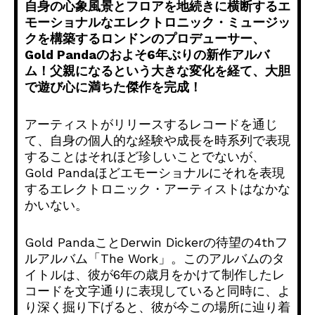
自身の心象風景とフロアを地続きに横断するエ
モーショナルなエレ
クトロニック・
ミュージッ
クを構築するロンドンのプロデューサー、
Gold Pandaのおよそ6年ぶりの新作アルバ
ム！
父親になるという大きな変化を経て、
大胆
で遊び心に満ちた傑作を完成！
アーティストがリリースするレコードを通じ
て、
自身の個人的な経験や成長を時系列で表現
することはそれほど珍し
いことでないが、
Gold Pandaほどエモーショナルにそれを表現
するエレクトロニック
・アーティストはなかな
かいない。
Gold PandaことDerwin Dickerの待望の4thフ
ルアルバム「The Work」。このアルバムのタ
イトルは、
彼が6年の歳月をかけて制作したレ
コードを文字通りに表現してい
ると同時に、よ
り深く掘り下げると、
彼が今この場所に辿り着