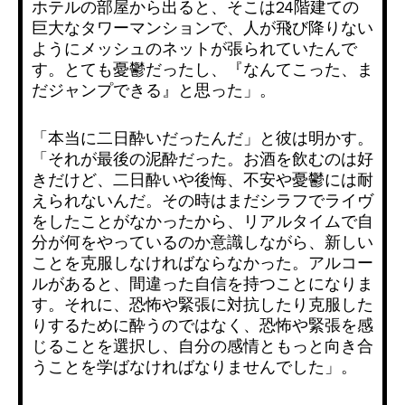
ホテルの部屋から出ると、
そこは24階建ての
巨大なタワーマンションで、
人が飛び降りない
ようにメッシュのネットが張られていたんで
す。
とても憂鬱だったし、『なんてこった、ま
だジャンプできる』
と思った」。
「本当に二日酔いだったんだ」と彼は明かす。
「
それが最後の泥酔だった。お酒を飲むのは好
きだけど、
二日酔いや後悔、不安や憂鬱には耐
えられないんだ。
その時はまだシラフでライヴ
をしたことがなかったから、
リアルタイムで自
分が何をやっているのか意識しながら、
新しい
ことを克服しなければならなかった。アルコー
ルがあると、
間違った自信を持つことになりま
す。それに、
恐怖や緊張に対抗したり克服した
りするために酔うのではなく、
恐怖や緊張を感
じることを選択し、
自分の感情ともっと向き合
うことを学ばなければなりませんでした
」。