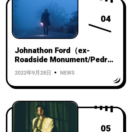
04
Johnathon Ford（ex-
Roadside Monument/Pedro
the Lion）によるインストゥ
2022年9月28日
NEWS
ルメンタルバンドUnwed
Sailorがニューアルバム
『Truth or Consequences』
をリリース！
05