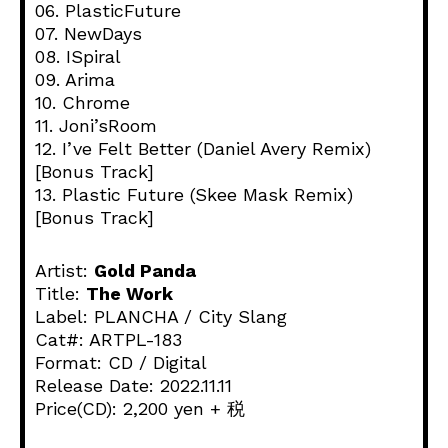
06. PlasticFuture
07. NewDays
08. ISpiral
09. Arima
10. Chrome
11. Joni’sRoom
12. I’ve Felt Better (Daniel Avery Remix)
[Bonus Track]
13. Plastic Future (Skee Mask Remix)
[Bonus Track]
Artist:
Gold Panda
Title:
The Work
Label: PLANCHA / City Slang
Cat#: ARTPL-183
Format: CD / Digital
Release Date: 2022.11.11
Price(CD): 2,200 yen + 税