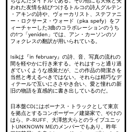
ちなんだタイトルである。
その他にも天候と失
われた友情を結びつけるトルコの詩人グルテン
・アキンの詩や、ヴォーカリスト、ステファニ
ー・ロクサーヌ・
ウォード（pka spefy）
をフ
ィーチャーした3曲のコラボレーションのうち
の1つ「
yeniden」では、アン・
カーソンのソ
フォクレスの翻訳が用いられている。
Isikは『in february』の詩、音、
写真の流れの
間を軽やかに行き来する。
それはすっと通り過
ぎていくような感覚だが、
この作品の簡潔さを
当然と考えるべきではない。
それらは精巧なデ
ィテールで互いにささやき合い、
愛と憧れの新
旧の物語を直感的に書き出しているのだ。
日本盤CDにはボーナス・
トラックとして東京
を拠点とするコンポーザー／建築家で、
やけの
はら、P-RUFF、
大澤悠大らとのライブユニッ
トUNKNOWN MEのメンバーでもあり、昨年