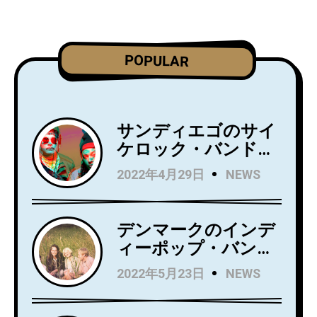
POPULAR
サンディエゴのサイ
ケロック・バンド
Wild Wild Wets、ニ
2022年4月29日
NEWS
ュー・アルバム
『Love Always』を5
月27日にリリース！
デンマークのインデ
アルバムからニュー
ィーポップ・バンド
シングル
Kindsightが5月25日
2022年5月23日
NEWS
「Holding」のビデオ
にデビュー・アルバ
を公開！
ム『Swedish Punk』