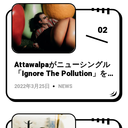
02
Attawalpaがニューシングル
「Ignore The Pollution」を
リリースし、ビデオを公開！
2022年3月25日
NEWS