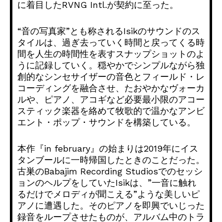
に着目したRVNG Intl.が契約に至った。
“音の写真家”とも称されるIsikのサウンドのス
タイルは、
過ぎ去っていく時間と戻ってくる時
間を人生の時間性を表すスナッ
プショットのよ
うに記録していく。
穏やかでシンプルながら独
創的なシンセサイザーの音色とフィール
ド・レ
コーディングを融合させ、たおやかなヴォーカ
ルや、
ピアノ、
アコギなど必要最小限のアコー
スティック楽器を絡めて牧歌的で温
かなアンビ
エント・ポップ・サウンドを構築している。
本作『in february』
の始まりは2019年にイス
タンブールに一時帰国したときのこと
だった。
古巣のBabajim Recording Studiosでのセッシ
ョンのヘルプをしていたIsikは、”
一音に触れ
るだけでメロディが聞こえる”
ような美しいピ
アノに遭遇した。
そのピアノを即興でいじった
録音をループさせたものが、
アルバム中のトラ