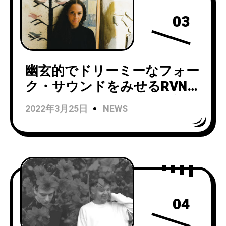
03
幽玄的でドリーミーなフォー
ク・サウンドをみせるRVNG
Intl.がフックアップした新た
2022年3月25日
NEWS
な才能Diatom Deliが5/13リ
リースのニュー・アルバムか
ら新曲「Waves Will See
(Your Smiling Face)」をリリ
ース＆MVも公開！
04