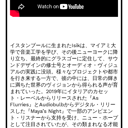
イスタンブールに生まれたIsikは、
マイアミ大
学で音楽工学を学び、その後ニューヨークに降
り立ち、
最終的にグラスゴーに定住して、
サウ
ンドデザインの修士号とオーディオ・
ヴィジュ
アルの実践に没頭。
様々なプロジェクトや都市
を行き来する一方で、彼の中には、
日常の輝き
に満ちた世界のヴィジョンから得られる声が育
まれてい
った。2019年にイタリアのカセッ
ト・
レーベルからリリースされた『As
Flurries』とAudiobulbからデジタル・
リリー
スした『Maya’s Night』で一部のアンビエン
ト・リスナーから支持を受け、
ニュー・ホープ
として注目されていたが、
その類まれなる才能