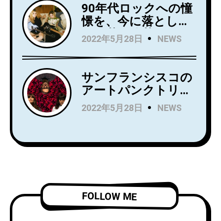
をリリース！
90年代ロックへの憧
憬を、今に落とし込
んだ若き俊英
2022年5月28日
NEWS
Mommaが日本デビ
ューアルバム
『Household
サンフランシスコの
Name』を7月にリリ
アートパンクトリオ
ース！Wet LegのUS
Rip Roomが、
2022年5月28日
NEWS
公演でオープニング
Spartan Recordsよ
アクトを務め、8月
りデビュー
からはSnail Mail の
LP『Alight and
ツアーのオープニン
Resound』をリリー
グアクトを務める注
ス！
目株！
「Complication」の
ビデオを公開！
FOLLOW ME