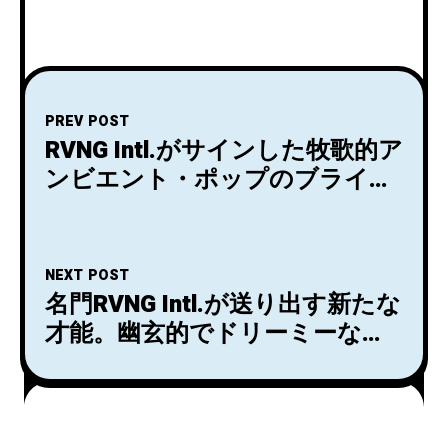
PREV POST
RVNG Intl.がサインした牧歌的ア
ンビエント・ポップのブライテ
スト・ホープIsik Kuralの3/25リ
リースのニュー・アルバム『in
february』から最後の先行シン
NEXT POST
グル「coral gables」が配信開始
名門RVNG Intl.が送り出す新たな
＆MV公開。
才能。幽玄的でドリーミーなサ
ウンドをみせるDiatom Deliのニ
ュー・アルバム『Time~Lapse
Nature』が5/13にリリース決