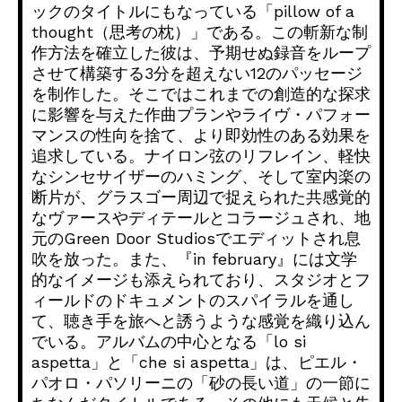
ックのタイトルにもなっている「pillow of a
thought（思考の枕）」である。
この斬新な制
作方法を確立した彼は、
予期せぬ録音をループ
させて構築する3分を超えない12のパッセ
ージ
を制作した。
そこではこれまでの創造的な探求
に影響を与えた作曲プランやライ
ヴ・パフォー
マンスの性向を捨て、
より即効性のある効果を
追求している。ナイロン弦のリフレイン、
軽快
なシンセサイザーのハミング、そして室内楽の
断片が、
グラスゴー周辺で捉えられた共感覚的
なヴァースやディテールとコ
ラージュされ、地
元のGreen Door Studiosでエディットされ息
吹を放った。また、『in february』には文学
的なイメージも添えられており、
スタジオとフ
ィールドのドキュメントのスパイラルを通し
て、
聴き手を旅へと誘うような感覚を織り込ん
でいる。
アルバムの中心となる「lo si
aspetta」と「che si aspetta」は、ピエル・
パオロ・パソリーニの「
砂の長い道」の一節に