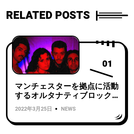
定。先行シングル「Disarray」
をミュージック・ビデオと同時
RELATED POSTS
に公開。
01
マンチェスターを拠点に活動
するオルタナティブロック/
シューゲイザー・バンド
2022年3月25日
NEWS
cruushがニューシングル
「False Start」をリリース！