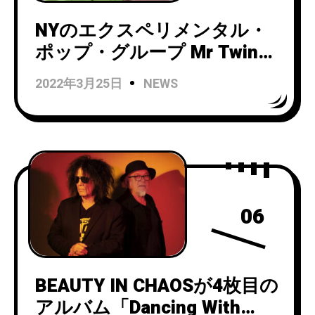
NYのエクスペリメンタル・
ポップ・グループ Mr Twin
Sister『Al Mundo Azul』の
2022年3月25日
NEWS
CDリリース日が正式決定！
ボーナス・トラック5曲収
録！
06
BEAUTY IN CHAOSが4枚目の
アルバム「Dancing With