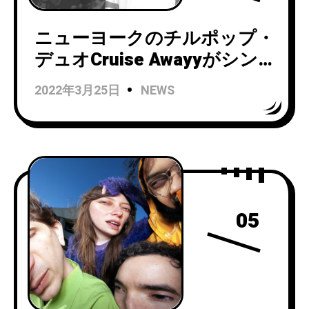
ニューヨークのチルポップ・
デュオCruise Awayyがシン
グル「Cherry」をリリース！
2022年3月25日
NEWS
05