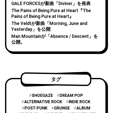
GALE FORCESが新曲「Diviner」を発表
The Pains of Being Pure at Heart『The
Pains of Being Pure at Heart』
The Veldtが新曲「Morning, June and
Yesterday」を公開
Man Mountainが「Absence / Descent」を
公開。
タグ
SHOEGAZE
DREAM POP
ALTERNATIVE ROCK
INDIE ROCK
POST-PUNK
GRUNGE
ALBUM