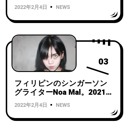
Want It (Don’t Let Me
2022年2月4日
NEWS
Down)」ビデオを公開！
03
フィリピンのシンガーソン
グライターNoa Mal。2021年
にデジタルストリーミング
2022年2月4日
NEWS
のみでリリースされた
『Nerve Damage』のCD化が
決定！