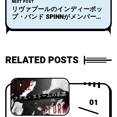
NEXT POST
が2月6日に開催！
リヴァプールのインディーポッ
プ・バンド SPINNがメンバー・
チェンジを経て、約2年半ぶり
のニューアルバム『Outside of
the Blue』をリリース！
RELATED POSTS
01