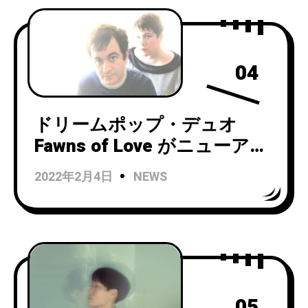
04
ドリームポップ・デュオ
Fawns of Love がニューアル
バム『Innocence of
2022年2月4日
NEWS
Protection』をリリース！
05