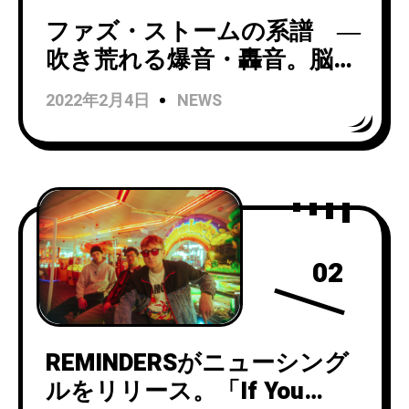
ファズ・ストームの系譜 ―
吹き荒れる爆音・轟音。脳に
直接コンタクトするシューゲ
2022年2月4日
NEWS
イズの真髄。
02
REMINDERSがニューシング
ルをリリース。「If You