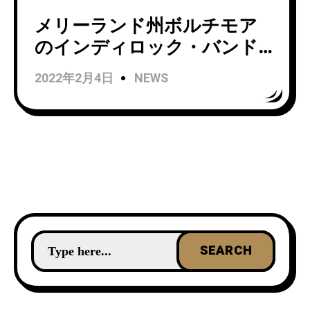
メリーランド州ボルチモア
のインディロック・バンド
Dosser がデビューアルバム
2022年2月4日
NEWS
からのニューシングル
「Kids 」をリリース！