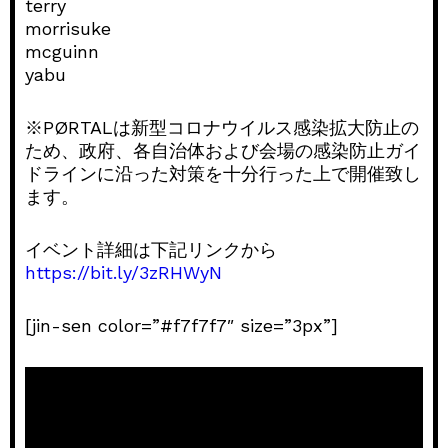
terry
morrisuke
mcguinn
yabu
※PØRTALは新型コロナウイルス感染拡大防止の
ため、政府、各自治体および会場の感染防止ガイ
ドラインに沿った対策を十分行った上で開催致し
ます。
イベント詳細は下記リンクから
https://bit.ly/3zRHWyN
[jin-sen color=”#f7f7f7″ size=”3px”]