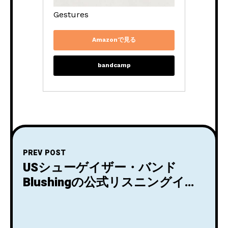
Gestures
Amazonで見る
bandcamp
PREV POST
USシューゲイザー・バンド
Blushingの公式リスニングイベ
ント
『PØRTAL―SHOEGAZE/DREAM
POP PARTY FEAT. BLUSHING 』