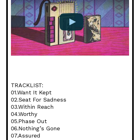
TRACKLIST:
01.Want It Kept
02.Seat For Sadness
03.Within Reach
04.Worthy
05.Phase Out
06.Nothing’s Gone
07.Assured