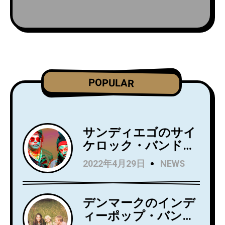
POPULAR
サンディエゴのサイ
ケロック・バンド
Wild Wild Wets、ニ
2022年4月29日
NEWS
ュー・アルバム
『Love Always』を5
月27日にリリース！
デンマークのインデ
アルバムからニュー
ィーポップ・バンド
シングル