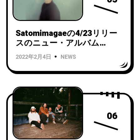
Satomimagaeの4/23リリー
スのニュー・アルバム
『Hanazono』からセカン
2022年2月4日
NEWS
ド・シングル「Houkou」が
リリース＆MVも公開
06