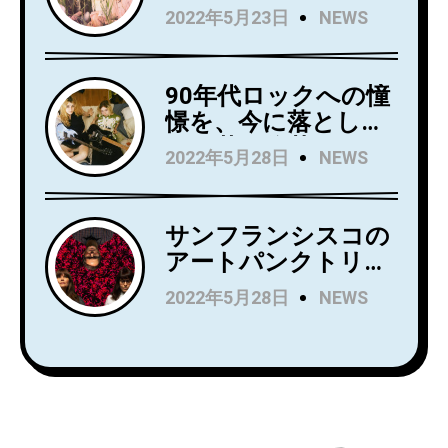
Kindsightが5月25日
2022年5月23日
NEWS
「Holding」のビデオ
にデビュー・アルバ
を公開！
ム『Swedish Punk』
をリリース！
90年代ロックへの憧
憬を、今に落とし込
んだ若き俊英
2022年5月28日
NEWS
Mommaが日本デビ
ューアルバム
『Household
サンフランシスコの
Name』を7月にリリ
アートパンクトリオ
ース！Wet LegのUS
Rip Roomが、
2022年5月28日
NEWS
公演でオープニング
Spartan Recordsよ
アクトを務め、8月
りデビュー
からはSnail Mail の
LP『Alight and
ツアーのオープニン
Resound』をリリー
グアクトを務める注
ス！
目株！
「Complication」の