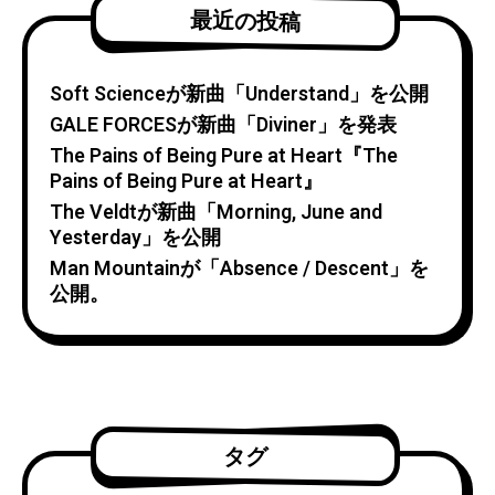
最近の投稿
Soft Scienceが新曲「Understand」を公開
GALE FORCESが新曲「Diviner」を発表
The Pains of Being Pure at Heart『The
Pains of Being Pure at Heart』
The Veldtが新曲「Morning, June and
Yesterday」を公開
Man Mountainが「Absence / Descent」を
公開。
タグ