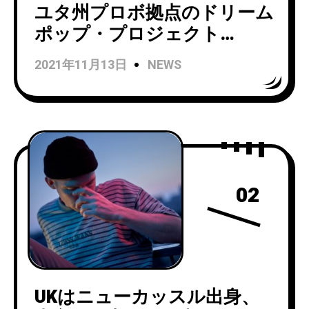
ユタ州プロボ拠点のドリーム
ポップ・プロジェクト
Goldmythがニューシングル
2021年11月13日
NEWS
「Video」をリリース！
02
UKはニューカッスル出身、