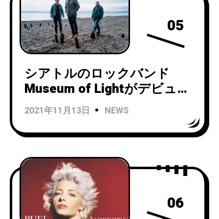
05
シアトルのロックバンド
Museum of Lightがデビュー
アルバム『Horizon』を
2021年11月13日
NEWS
Spartan Recordsからリリー
ス！
06