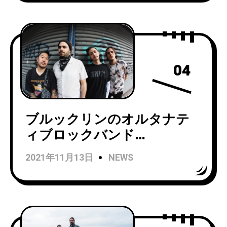
04
ブルックリンのオルタナテ
ィブロックバンド
Superbloomがニューアルバ
2021年11月13日
NEWS
ム『Pollen』よりタイトルト
ラックをリリース！収録曲
「Muzzle」のMVも公開。