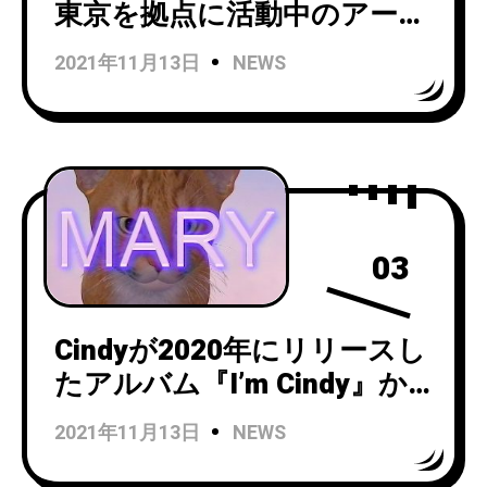
東京を拠点に活動中のアーテ
ィスト、S.F. Johnsonがデビ
2021年11月13日
NEWS
ューEP『Songs from an
Empty Orchestra』をリリー
ス。
03
Cindyが2020年にリリースし
たアルバム『I’m Cindy』か
ら「Mary」のビデオを公
2021年11月13日
NEWS
開！