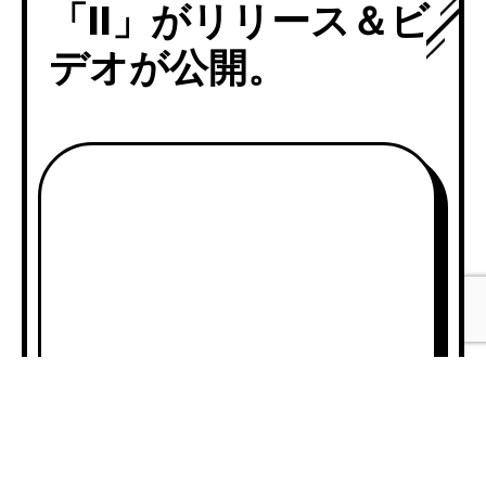
「II」がリリース＆ビ
デオが公開。
A
00:0
u
d
i