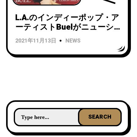
L.A.のインディーポップ・ア
ーティストBuelがニューシ
ングル「Lemon Smile」のリ
2021年11月13日
NEWS
リックビデオを公開！