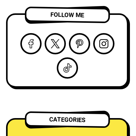
目株！
「Complication」の
ビデオを公開！
FOLLOW ME
CATEGORIES