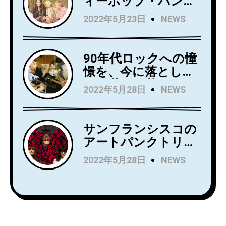
ィーポップ・バンド
シングル
Kindsightが5月25日
2022年5月23日
NEWS
「Holding」のビデオ
にデビュー・アルバ
を公開！
ム『Swedish Punk』
をリリース！
90年代ロックへの憧
憬を、今に落とし込
んだ若き俊英
2022年5月28日
NEWS
Mommaが日本デビ
ューアルバム
『Household
サンフランシスコの
Name』を7月にリリ
アートパンクトリオ
ース！Wet LegのUS
Rip Roomが、
2022年5月28日
NEWS
公演でオープニング
Spartan Recordsよ
アクトを務め、8月
りデビュー
からはSnail Mail の
LP『Alight and
ツアーのオープニン
Resound』をリリー
グアクトを務める注
ス！