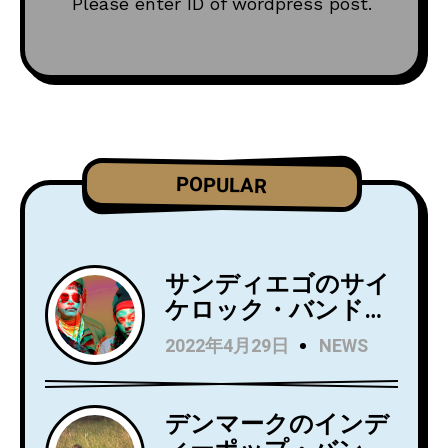
Please enter ID of wordpress post.
POPULAR
サンディエゴのサイ
ケロック・バンド
Wild Wild Wets、ニ
2022年4月29日
NEWS
ュー・アルバム
『Love Always』を5
月27日にリリース！
デンマークのインデ
アルバムからニュー