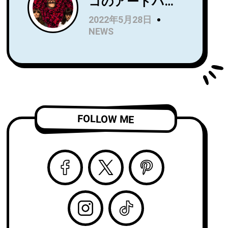
コのアートパン
Name』を7月に
クトリオRip
リリース！Wet
2022年5月28日
Roomが、
LegのUS公演で
NEWS
Spartan Records
オープニングア
よりデビュー
クトを務め、8月
LP『Alight and
からはSnail Mail
Resound』をリ
のツアーのオー
リース！
プニングアクト
「Complication
を務める注目
FOLLOW ME
」のビデオを公
株！
開！