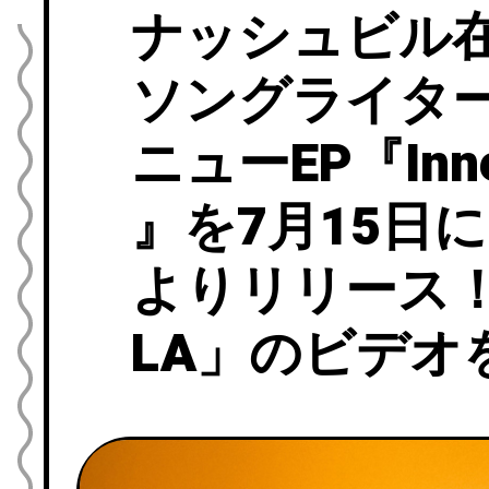
ナッシュビル
ソングライターAli
ニューEP『Inner
』を7月15日にMa
よりリリース！「D
LA」のビデオ