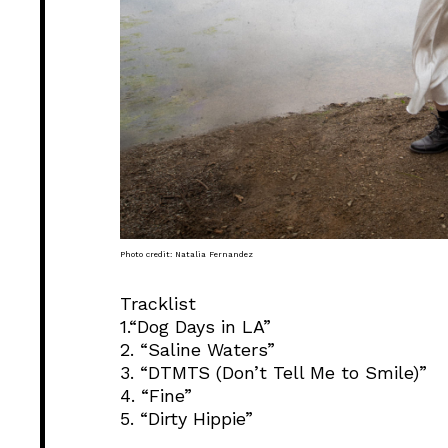
Photo credit: Natalia Fernandez
Tracklist
1.“Dog Days in LA”
2. “Saline Waters”
3. “DTMTS (Don’t Tell Me to Smile)”
4. “Fine”
5. “Dirty Hippie”