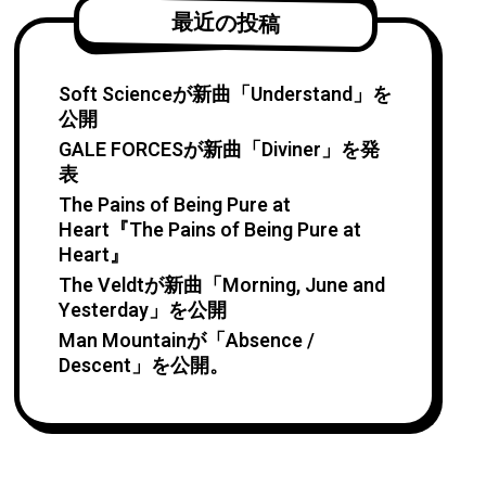
最近の投稿
Soft Scienceが新曲「Understand」を
公開
GALE FORCESが新曲「Diviner」を発
表
The Pains of Being Pure at
Heart『The Pains of Being Pure at
Heart』
The Veldtが新曲「Morning, June and
Yesterday」を公開
Man Mountainが「Absence /
Descent」を公開。