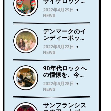
サイケロック・
バンドWild Wild
2022年4月29日
Wets、ニュー・
NEWS
アルバム『Love
Always』を5月
デンマークのイ
27日にリリー
ンディーポッ
ス！アルバムか
プ・バンド
らニューシング
2022年5月23日
Kindsightが5月
ル 「Holding」
NEWS
25日にデビュ
のビデオを公
ー・アルバム
開！
90年代ロックへ
『Swedish
の憧憬を、今に
Punk』をリリー
落とし込んだ若
ス！
2022年5月28日
き俊英Mommaが
NEWS
日本デビューア
ルバム
サンフランシス
『Household