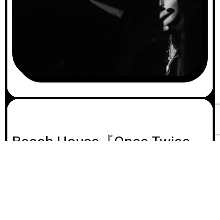
Beach House『Once Twice
Melody』。ドリームポップ
A
00:0
u
の美学を維持しつつ、シンセ
d
主導の構築的サウンドへと拡
i
00:
o
張された大規模作品。
P