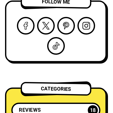
ビデオを公開！
FOLLOW ME
CATEGORIES
REVIEWS
18