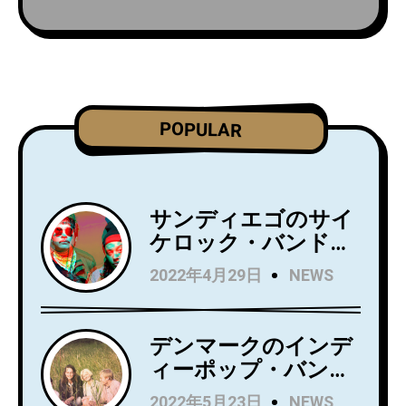
POPULAR
サンディエゴのサイ
ケロック・バンド
Wild Wild Wets、ニ
2022年4月29日
NEWS
ュー・アルバム
『Love Always』を5
月27日にリリース！
デンマークのインデ
アルバムからニュー
ィーポップ・バンド
シングル
Kindsightが5月25日
2022年5月23日
NEWS