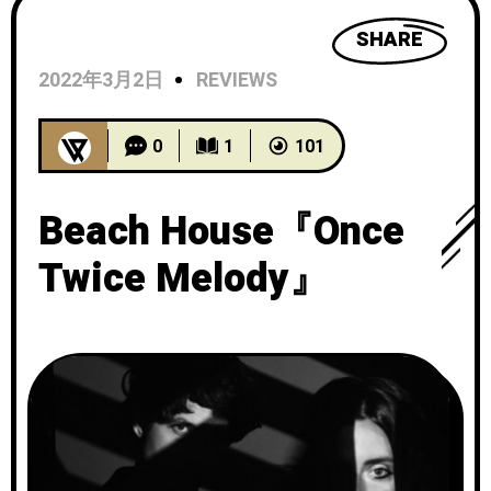
SHARE
2022年3月2日
REVIEWS
0
1
101
Beach House『Once
Twice Melody』