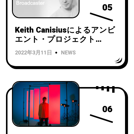
05
Keith Canisiusによるアンビ
エント・プロジェクト
Shortwave Broadcasterが新
2022年3月11日
NEWS
作『In flow』を7月16日にリ
リース！
06