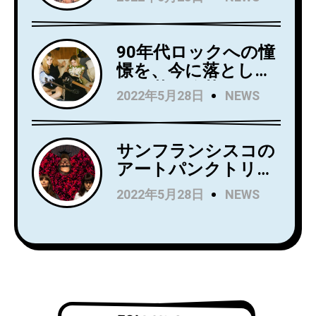
「Holding」のビデオ
にデビュー・アルバ
を公開！
ム『Swedish Punk』
をリリース！
90年代ロックへの憧
憬を、今に落とし込
んだ若き俊英
2022年5月28日
NEWS
Mommaが日本デビ
ューアルバム
『Household
サンフランシスコの
Name』を7月にリリ
アートパンクトリオ
ース！Wet LegのUS
Rip Roomが、
2022年5月28日
NEWS
公演でオープニング
Spartan Recordsよ
アクトを務め、8月
りデビュー
からはSnail Mail の
LP『Alight and
ツアーのオープニン
Resound』をリリー
グアクトを務める注
ス！
目株！
「Complication」の