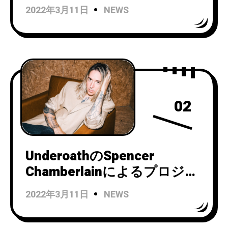
2022年3月11日
NEWS
02
UnderoathのSpencer
Chamberlainによるプロジェ
クトslo/tideがデビューシン
2022年3月11日
NEWS
グル「Neck High」をリリー
ス。ミュージックビデオを公