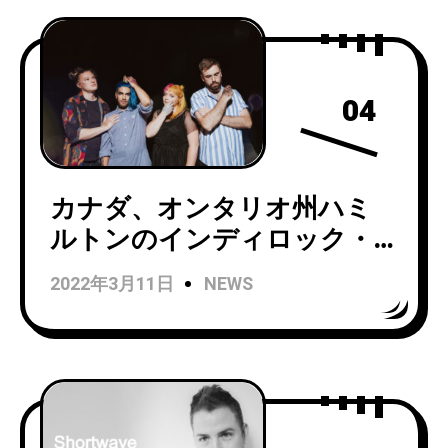
04
カナダ、オンタリオ州ハミ
ルトンのインディロック・
バンド Basement Revolver
2022年3月11日
NEWS
がニューシングル「Skin」の
MVを公開！