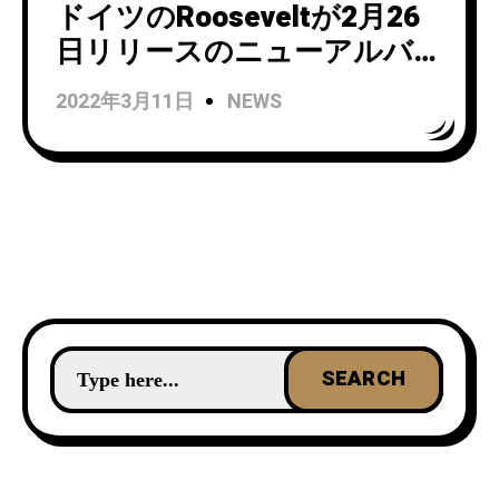
ドイツのRooseveltが2月26
日リリースのニューアルバム
『Polydans』から“Lovers”の
2022年3月11日
NEWS
MVを公開！