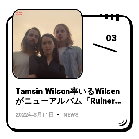
開！
03
Tamsin Wilson率いるWilsen
がニューアルバム『Ruiner』
をリリース！
2022年3月11日
NEWS