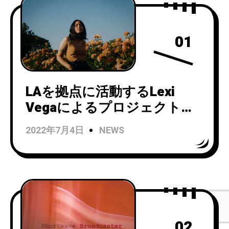
01
LAを拠点に活動するLexi
Vegaによるプロジェクト
Mini Trees(ミニ・トゥリー
2022年7月4日
NEWS
ズ)がRun For Cover Records
と契約し、デビュー・アルバ
ム『Always In Motion』を
9/22にリリース！
02