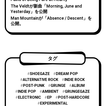
The Veldtが新曲「Morning, June and
Yesterday」を公開
Man Mountainが「Absence / Descent」を
公開。
タグ
SHOEGAZE
DREAM POP
ALTERNATIVE ROCK
INDIE ROCK
POST-PUNK
GRUNGE
ALBUM
INDIE POP
AMBIENT
GRUNGEGAZE
ELECTRONIC
EP
POST-HARDCORE
EXPERIMENTAL