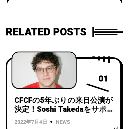
公開！
RELATED POSTS
01
CFCFの5年ぶりの来日公演が
決定！Soshi Takedaをサポー
ト・アクトに迎え下北沢
2022年7月4日
NEWS
SPREADにて9/24開催！