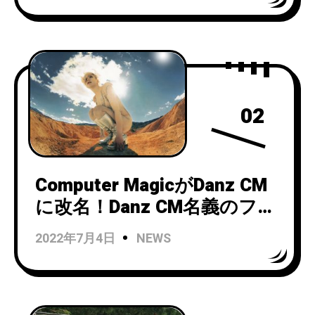
02
Computer MagicがDanz CM
に改名！Danz CM名義のファ
ースト・アルバムより
2022年7月4日
NEWS
『Domino』を公開！