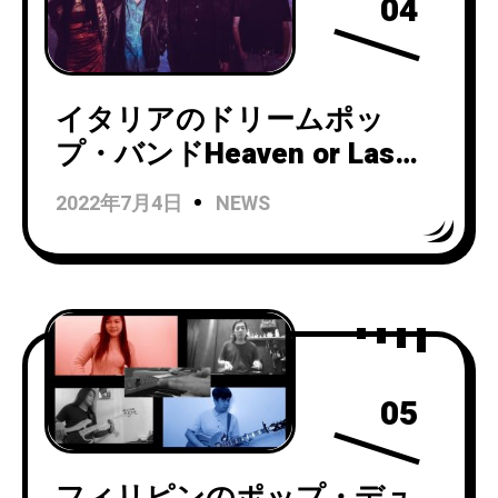
04
イタリアのドリームポッ
プ・バンドHeaven or Las
Vegasが「Pop Dream」の
2022年7月4日
NEWS
MVを公開！
05
フィリピンのポップ・デュ