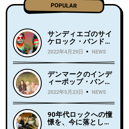
POPULAR
サンディエゴのサイ
ケロック・バンド
Wild Wild Wets、ニ
2022年4月29日
NEWS
ュー・アルバム
『Love Always』を5
月27日にリリース！
デンマークのインデ
アルバムからニュー
ィーポップ・バンド
シングル
Kindsightが5月25日
2022年5月23日
NEWS
「Holding」のビデオ
にデビュー・アルバ
を公開！
ム『Swedish Punk』
をリリース！
90年代ロックへの憧
憬を、今に落とし込