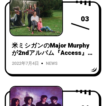
03
米ミシガンのMajor Murphy
が2ndアルバム『Access』を
4月7日にリリース！ゴージ
2022年7月4日
NEWS
ャスなハーモニーに煌びやか
なサウンドで2021年間違い
なく話題を呼ぶ大傑作！