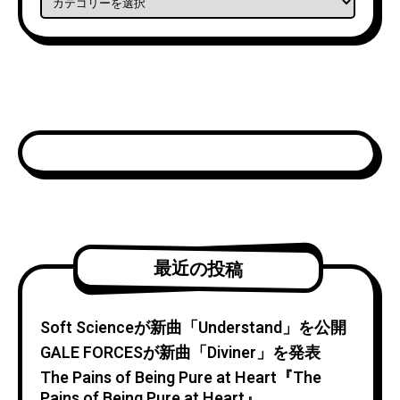
最近の投稿
Soft Scienceが新曲「Understand」を公開
GALE FORCESが新曲「Diviner」を発表
The Pains of Being Pure at Heart『The
Pains of Being Pure at Heart』