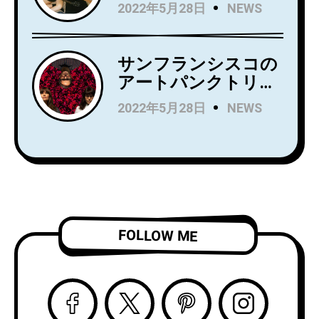
んだ若き俊英
2022年5月28日
NEWS
Mommaが日本デビ
ューアルバム
『Household
サンフランシスコの
Name』を7月にリリ
アートパンクトリオ
ース！Wet LegのUS
Rip Roomが、
2022年5月28日
NEWS
公演でオープニング
Spartan Recordsよ
アクトを務め、8月
りデビュー
からはSnail Mail の
LP『Alight and
ツアーのオープニン
Resound』をリリー
グアクトを務める注
ス！
目株！
「Complication」の
ビデオを公開！
FOLLOW ME