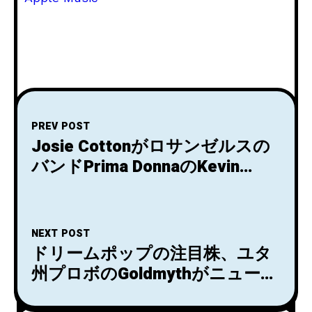
PREV POST
Josie Cottonがロサンゼルスの
バンドPrima DonnaのKevin
Prestonとのデュエット曲「The
Ballad of Elvis Presley」のビデ
オを公開！
NEXT POST
ドリームポップの注目株、ユタ
州プロボのGoldmythがニューシ
ングル「Triptych」のビデオを