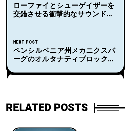
ローファイとシューゲイザーを
交錯させる衝撃的なサウンドで
注目を集めるLaunderがGhostly
から7/15リリースするデビュ
ー・アルバムから新曲
NEXT POST
「Intake」を公開！日本盤の解
ペンシルベニア州メカニクスバ
説・歌詞対訳はLuby Sparksの加
ーグのオルタナティブロック・
藤夏樹が担当している。
デュオObserve the 93rdがニュ
ーアルバム『an eeriness to
everything』をリリース！
RELATED POSTS