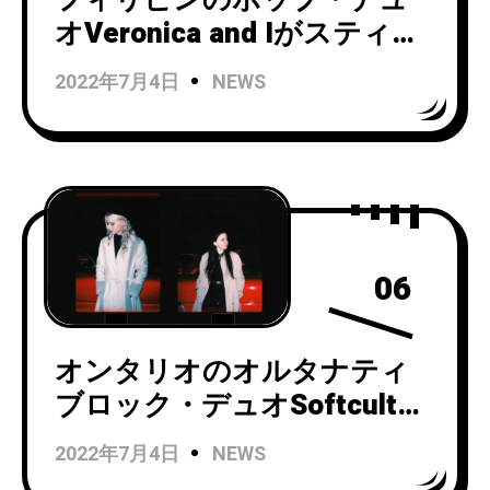
オVeronica and Iがスティー
ブ・モリスとニュー・オーダ
2022年7月4日
NEWS
ーのジリアン・ギルバートの
2人によるユニットThe
Other Twoの「Selfish 」を
カバーしたリモートセッシ
ョン映像を公開！
06
オンタリオのオルタナティ
ブロック・デュオSoftcultが
シングル「Gaslight」をリリ
2022年7月4日
NEWS
ースし、ビデオも公開！