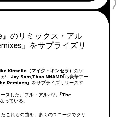
anche』のリミックス・アル
e Remixes』をサプライズリ
ike Kinsella（マイク・キンセラ）
のソ
）
が、
Jay
Som
,
Thao
,
NNAMDÏ
ら豪華アー
che Remixes』
をサプライズリリースす
は昨年リリースした、フル・アルバム
『The
なっている。
きたこれらの曲を、多くのユニークでクリ