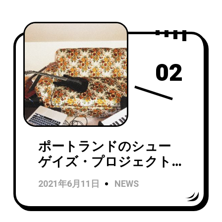
02
ポートランドのシュー
ゲイズ・プロジェクト
Animal Ghostsが
2021年6月11日
NEWS
「Will」をリリース！