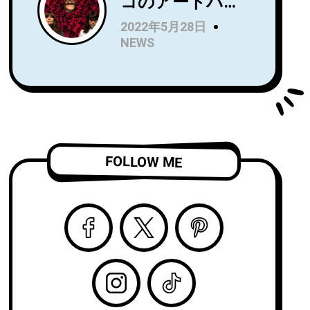
コのアートパン
Name』を7月に
クトリオRip
リリース！Wet
2022年5月28日
Roomが、
LegのUS公演で
NEWS
Spartan Records
オープニングア
よりデビュー
クトを務め、8月
LP『Alight and
からはSnail Mail
Resound』をリ
のツアーのオー
リース！
プニングアクト
「Complication
を務める注目
FOLLOW ME
」のビデオを公
株！
開！