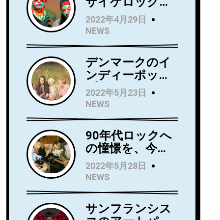
サイケロック・
バンドWild Wild
2022年4月29日
Wets、ニュー・
NEWS
アルバム『Love
Always』を5月
デンマークのイ
27日にリリー
ンディーポッ
ス！アルバムか
プ・バンド
らニューシング
2022年5月23日
Kindsightが5月
ル 「Holding」
NEWS
25日にデビュ
のビデオを公
ー・アルバム
開！
90年代ロックへ
『Swedish
の憧憬を、今に
Punk』をリリー
落とし込んだ若
ス！
2022年5月28日
き俊英Mommaが
NEWS
日本デビューア
ルバム
サンフランシス
『Household