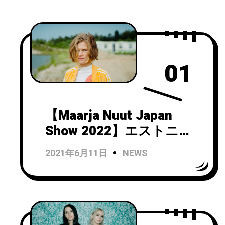
01
【Maarja Nuut Japan
Show 2022】エストニア
の類い稀なる才能が初来
2021年6月11日
NEWS
日決定！共演にはエスト
ニアで交流も果たした
ASUNA、そして彼女の
音楽を高く評価している
ShhhhhがDJで彩りを添