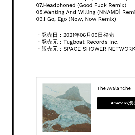
07.Headphoned (Good Fuck Remix)
08.Wanting And Willing (NNAMDÏ Remi
09.I Go, Ego (Now, Now Remix)
・発売日：2021年06月09日発売
・発売元：Tugboat Records Inc.
・販売元：SPACE SHOWER NETWORKS
The Avalanche
Amazonで見