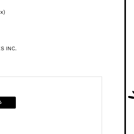
x)
 INC.
る