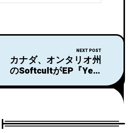
NEXT POST
カナダ、オンタリオ州
のSoftcultがEP『Year
Of The Rat』より
「Bird Song」のMVを
公開！