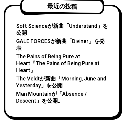
最近の投稿
Soft Scienceが新曲「Understand」を
公開
GALE FORCESが新曲「Diviner」を発
表
The Pains of Being Pure at
Heart『The Pains of Being Pure at
Heart』
The Veldtが新曲「Morning, June and
Yesterday」を公開
Man Mountainが「Absence /
Descent」を公開。