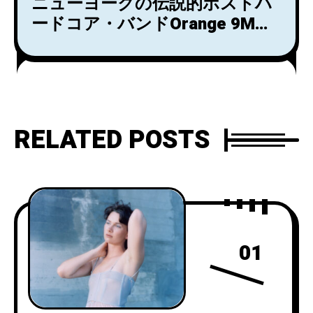
ニューヨークの伝説的ポストハ
ードコア・バンドOrange 9MM
の３rdアルバム『Pretend I'm
Human』がリマスターでストリ
ーミング配信解禁！ヴァイナル
とカセットもリリース！
RELATED POSTS
01