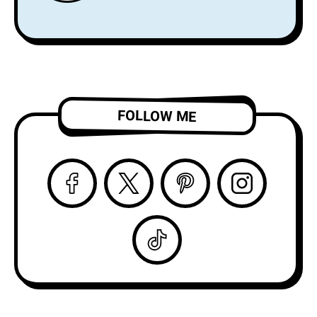
Spartan Recordsよ
アクトを務め、8月
りデビュー
からはSnail Mail の
LP『Alight and
ツアーのオープニン
Resound』をリリー
グアクトを務める注
ス！
目株！
「Complication」の
ビデオを公開！
FOLLOW ME