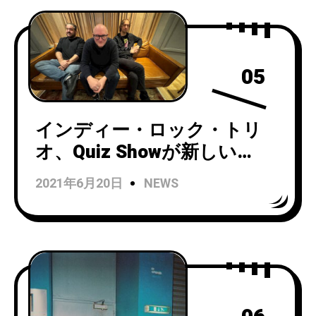
05
インディー・ロック・トリ
オ、Quiz Showが新しい
EP「Flotsam」をリリース！
2021年6月20日
NEWS