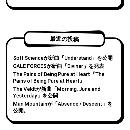
最近の投稿
Soft Scienceが新曲「Understand」を公開
GALE FORCESが新曲「Diviner」を発表
The Pains of Being Pure at Heart『The
Pains of Being Pure at Heart』
The Veldtが新曲「Morning, June and
Yesterday」を公開
Man Mountainが「Absence / Descent」を
公開。