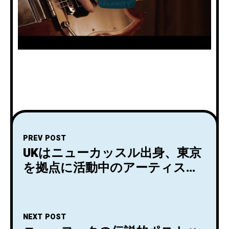
PREV POST
UKはニューカッスル出身、東京
を拠点に活動中のアーティス
ト、S.F. Johnsonがデビュー
EP『Songs from an Empty
Orchestra』をリリース。
NEXT POST