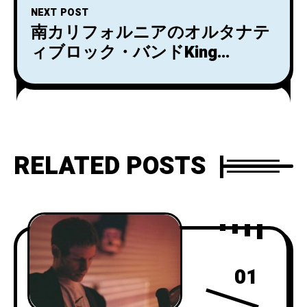
Dog, Bad Dream』の発売も決
NEXT POST
定！
南カリフォルニアのオルタナテ
ィブロック・バンドKing
Shelterが『PATIENCE』EPをリ
リース！「CONCRETE」を先行
で配信開始！
RELATED POSTS
01