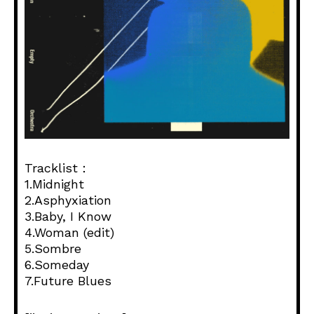
Tracklist：
1.Midnight
2.Asphyxiation
3.Baby, I Know
4.Woman (edit)
5.Sombre
6.Someday
7.Future Blues