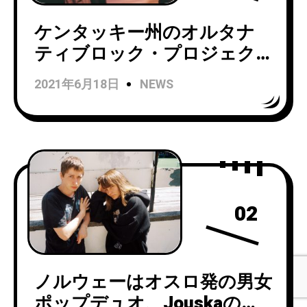
ケンタッキー州のオルタナ
ティブロック・プロジェク
トOutwardがニューアルバム
2021年6月18日
NEWS
「I Will Be Something」を4
月3日にリリース！
02
ノルウェーはオスロ発の男女
ポップデュオ、Jouskaのデ