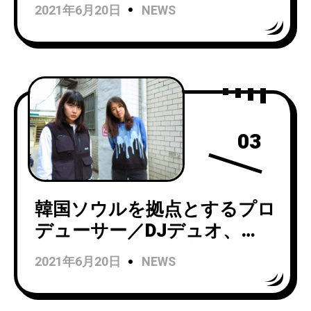
「Bedroom」を7/8にリリー
2021年6月20日
NEWS
ス！
03
韓国ソウルを拠点とするプロ
デューサー／DJデュオ、
SalamandaがNYの新進レー
2021年6月20日
NEWS
ベル、Human Pitchから新曲
「Overdose」をリリース＆