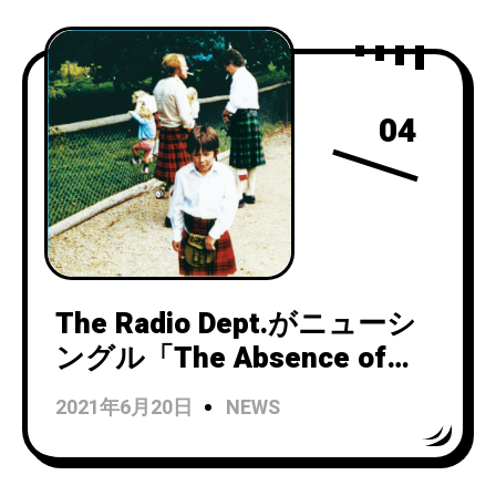
MVを公開。
04
The Radio Dept.がニューシ
ングル「The Absence of
Birds」と名盤「Pet Grief」
2021年6月20日
NEWS
のリイシューを限定ブルーヴ
ァイナル仕様でリリース！