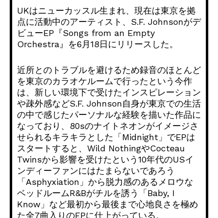
UKはニューカッスル生まれ、現在は東京を拠
点に活動中のアーティスト、S.F. Johnsonがデ
ビューEP『Songs from an Empty
Orchestra』を6月18日にリリースした。
近所とのトラブルを避けるため録音のほとんど
を東京のカラオケルームで行ったという今作
は、新しい環境下で受けたインスピレーション
や疎外感などS.F. Johnson自身が東京での生活
の中で感じたパーソナルな経験を描いた作品に
なっており、80sのナイトネオンがイメージさ
せられるキラキラとした「Midnight」でEPは
スタートすると、Wild NothingやCocteau
Twinsから影響を受けたという10年代のUSイ
ンディーファンにはたまらないであろう
「Asphyxiation」から脱力感のあるメロウな
ベッドルームR&Bがチルを誘う「Baby, I
Know」など最初から最後まで心地良さを極め
た全7曲入りのEPに仕上がっている。