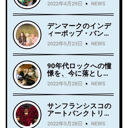
Wild Wild Wets、ニ
2022年4月29日
NEWS
ュー・アルバム
『Love Always』を5
月27日にリリース！
デンマークのインデ
アルバムからニュー
ィーポップ・バンド
シングル
Kindsightが5月25日
2022年5月23日
NEWS
「Holding」のビデオ
にデビュー・アルバ
を公開！
ム『Swedish Punk』
をリリース！
90年代ロックへの憧
憬を、今に落とし込
んだ若き俊英
2022年5月28日
NEWS
Mommaが日本デビ
ューアルバム
『Household
サンフランシスコの
Name』を7月にリリ
アートパンクトリオ
ース！Wet LegのUS
Rip Roomが、
2022年5月28日
NEWS
公演でオープニング