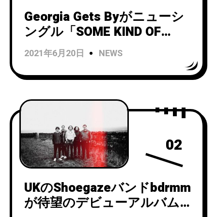
Georgia Gets Byがニューシ
ングル「SOME KIND OF
ANGEL」と「SPLIT LIP」を
2021年6月20日
NEWS
リリース！
02
UKのShoegazeバンドbdrmm
が待望のデビューアルバム