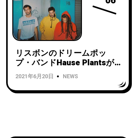
06
リスボンのドリームポッ
プ・バンドHause Plantsが
『City Vocabulary』のMVを
2021年6月20日
NEWS
公開