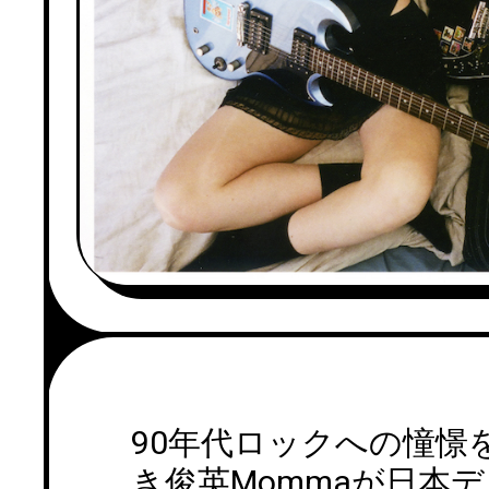
90年代ロックへの憧憬
き俊英Mommaが日本