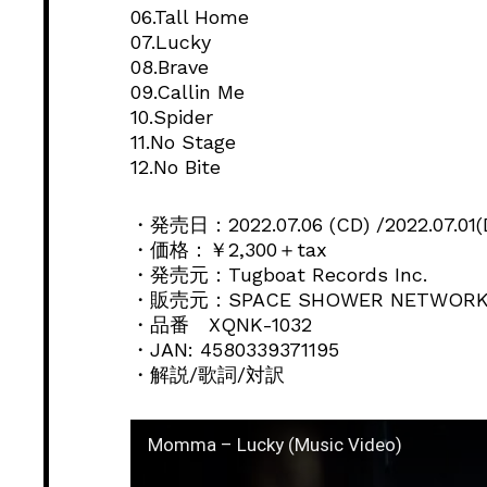
06.Tall Home
07.Lucky
08.Brave
09.Callin Me
10.Spider
11.No Stage
12.No Bite
・発売日：2022.07.06 (CD) /2022.07.01(Di
・価格：￥2,300＋tax
・発売元：Tugboat Records Inc.
・販売元：SPACE SHOWER NETWORKS
・品番 XQNK-1032
・JAN: 4580339371195
・解説/歌詞/対訳
Momma – Lucky (Music Video)