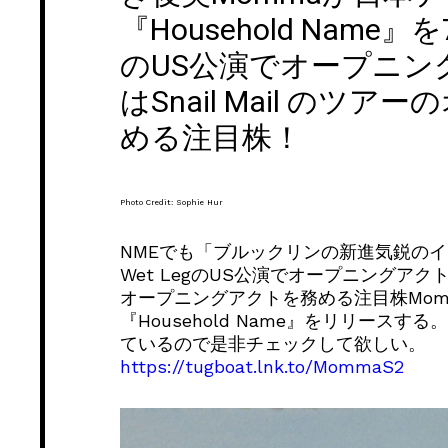
『Household Name
のUS公演でオープニン
はSnail Mail の
める注目株！
Photo Credit: Sophie Hur
NMEでも「ブルックリンの新進気鋭の
Wet LegのUS公演でオープニングアクトを
オープニングアクトを務める注目株Mom
『Household Name』をリリースす
ているので是非チェックして欲しい。
https://tugboat.lnk.to/MommaS2