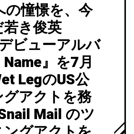
への憧憬を、今
だ若き俊英
本デビューアルバ
d Name』を7月
t LegのUS公
ングアクトを務
il Mail のツ
ニングアクトを