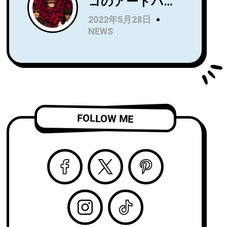
コのアートパン
Name』を7月に
クトリオRip
リリース！Wet
2022年5月28日
Roomが、
LegのUS公演で
NEWS
Spartan Records
オープニングア
よりデビュー
クトを務め、8月
LP『Alight and
からはSnail Mail
Resound』をリ
のツアーのオー
リース！
プニングアクト
「Complication
を務める注目
FOLLOW ME
」のビデオを公
株！
開！