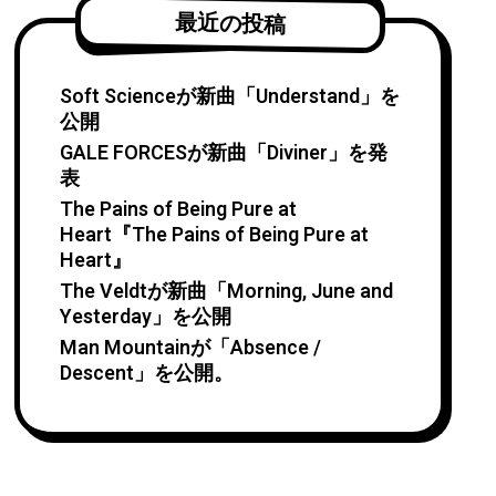
最近の投稿
Soft Scienceが新曲「Understand」を
公開
GALE FORCESが新曲「Diviner」を発
表
The Pains of Being Pure at
Heart『The Pains of Being Pure at
Heart』
The Veldtが新曲「Morning, June and
Yesterday」を公開
Man Mountainが「Absence /
Descent」を公開。