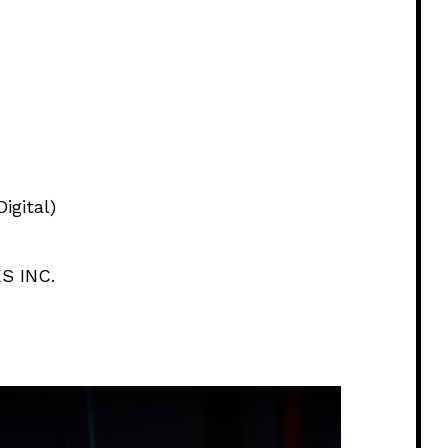
gital)
 INC.