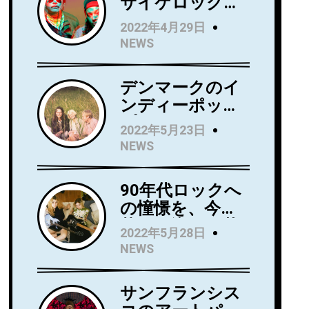
サイケロック・
バンドWild Wild
2022年4月29日
Wets、ニュー・
NEWS
アルバム『Love
Always』を5月
デンマークのイ
27日にリリー
ンディーポッ
ス！アルバムか
プ・バンド
らニューシング
2022年5月23日
Kindsightが5月
ル 「Holding」
NEWS
25日にデビュ
のビデオを公
ー・アルバム
開！
90年代ロックへ
『Swedish
の憧憬を、今に
Punk』をリリー
落とし込んだ若
ス！
2022年5月28日
き俊英Mommaが
NEWS
日本デビューア
ルバム
サンフランシス
『Household