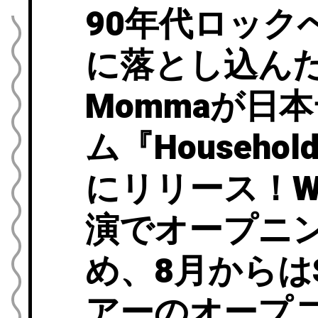
90年代ロック
に落とし込ん
Mommaが日
ム『Househol
にリリース！We
演でオープニ
め、8月からはSna
アーのオープ