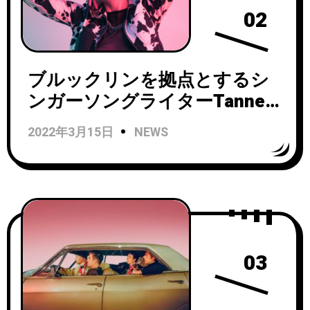
02
ブルックリンを拠点とするシ
ンガーソングライターTanners
が「10,000 Dominos (My Best
2022年3月15日
NEWS
Friend’s Breakup Song)」をリ
リース！
03