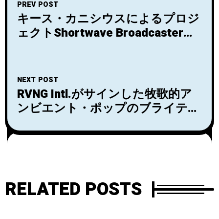
PREV POST
キース・カニシウスによるプロジ
ェクトShortwave Broadcasterが
ニューシングル「Transposing
Memories」をリリース！
NEXT POST
RVNG Intl.がサインした牧歌的ア
ンビエント・ポップのブライテス
ト・ホープIsik Kuralの3/25リリー
スのニュー・アルバム『in
february』から最後の先行シング
ル「coral gables」が配信開始＆
MV公開。
RELATED POSTS