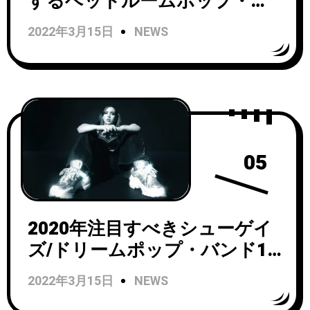
するベッドルームポップ・ア
ーティスト、Kate Bollingerが
2022年3月15日
NEWS
新作EP『Look at it in the
Light』にボーナス・トラック
2曲を追加した日本限定のCDを
リリース！
05
2020年注目すべきシューゲイ
ズ/ドリームポップ・バンド11
選
2022年3月15日
NEWS