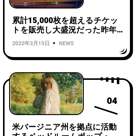
累計15,000枚を超えるチケッ
トを販売し大盛況だった昨年
の東南アジア・ツアーの活躍
2022年3月15日
NEWS
も冷めやらぬPREPが新曲
「One Day at a Time」をリリ
ース！
04
米バージニア州を拠点に活動