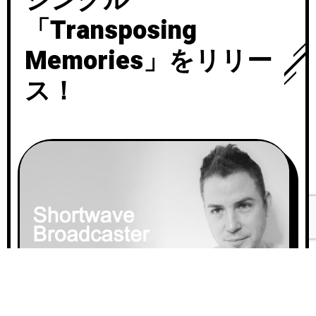
シングル
「Transposing
Memories」をリリー
ス！
A
00:0
u
d