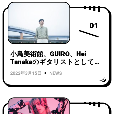
01
小鳥美術館、GUIRO、Hei
Tanakaのギタリストとして活
動する牧野容也、ソロ名義に
2022年3月15日
NEWS
よるファーストアルバムを
7/13にリリース！