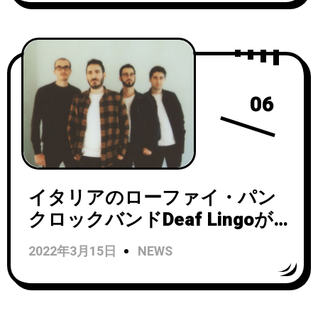
06
イタリアのローファイ・パン
クロックバンドDeaf Lingoが
セカンドアルバム
2022年3月15日
NEWS
『Lingonberry』をリリース！