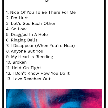
1. Nice Of You To Be There For Me
2. I’m Hurt
3. Let’s See Each Other
4. So Low
5. Dragged In A Hole
6. Ringing Bells
7. I Disappear (When You’re Near)
8. Anyone But You
9. My Head Is Bleeding
10. Broken
11. Hold On Tight
12. I Don’t Know How You Do It
13. Love Reaches Out