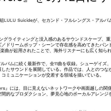
U Suicideが、セカンド・フルレングス・アルバム『Fibe
ックなソングライティングと没入感のあるサウンドスケープ
ドリームポップ・シーンで存在感を高めてきたバンド。ビデ
複数の楽曲が起用されたことで、海外リスナーにも広く知ら
はデビュー・アルバムに続く最新作で、全11曲を収録。シュー
展したサウンドを展開している。作品では、人とのつな
・コミュニケーションが交差する領域を描いている。
c Lovers』には、目に見えないネットワークや画面越し
空間的なプロダクション、夢見心地のボーカルアレンジ