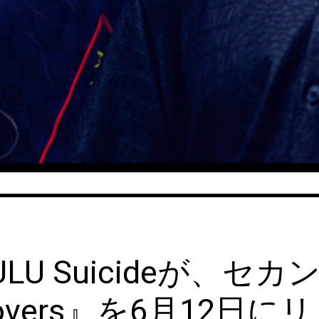
LU Suicideが、セ
ic Lovers』を6月12日