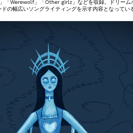
Love」「Werewolf」「Other girlz」などを収
ンドの幅広いソングライティングを示す内容となってい