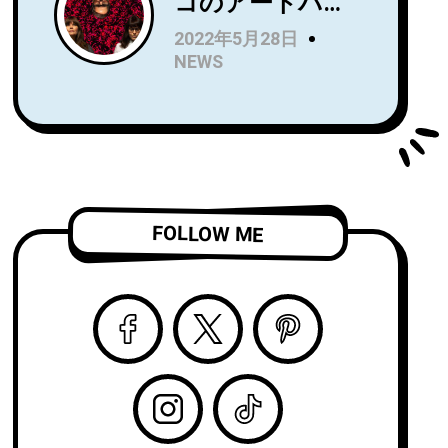
コのアートパン
Name』を7月に
クトリオRip
リリース！Wet
2022年5月28日
Roomが、
LegのUS公演で
NEWS
Spartan Records
オープニングア
よりデビュー
クトを務め、8月
LP『Alight and
からはSnail Mail
Resound』をリ
のツアーのオー
リース！
プニングアクト
「Complication
を務める注目
FOLLOW ME
」のビデオを公
株！
開！