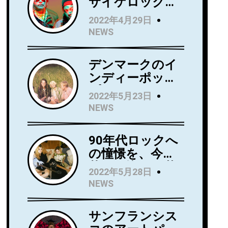
サイケロック・
バンドWild Wild
2022年4月29日
Wets、ニュー・
NEWS
アルバム『Love
Always』を5月
デンマークのイ
27日にリリー
ンディーポッ
ス！アルバムか
プ・バンド
らニューシング
2022年5月23日
Kindsightが5月
ル 「Holding」
NEWS
25日にデビュ
のビデオを公
ー・アルバム
開！
90年代ロックへ
『Swedish
の憧憬を、今に
Punk』をリリー
落とし込んだ若
ス！
2022年5月28日
き俊英Mommaが
NEWS
日本デビューア
ルバム
サンフランシス
『Household