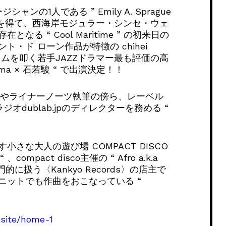
ンの1人である ” Emily A. Sprague
価を得て、西海岸モジュラー・シンセ・ウェ
 “ Cool Maritime ” の初来日の
・ド ローン作品が特徴の chihei
でドラムを叩く若手JAZZドラマー最も評価の高
eyama × 石若駿 “ で出演決定！！
稿やライナーノーツ執筆の傍ら、レーベル
ジオdublab.jpのディレクターを務める “
さな⼤⼈の遊び場 COMPACT DISCO
ompact disco主催の “ Afro a.k.a
的に扱う〈Kankyo Records〉の店主で
どのユニットでも作曲をおこなっている “
.site/home-1