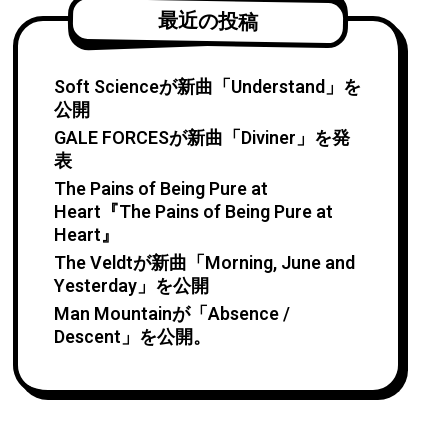
最近の投稿
Soft Scienceが新曲「Understand」を
公開
GALE FORCESが新曲「Diviner」を発
表
The Pains of Being Pure at
Heart『The Pains of Being Pure at
Heart』
The Veldtが新曲「Morning, June and
Yesterday」を公開
Man Mountainが「Absence /
Descent」を公開。