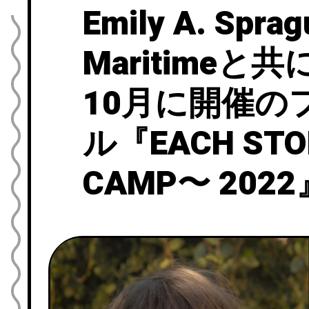
Emily A. Spra
Maritime
10月に開催の
ル『EACH STO
CAMP〜 20