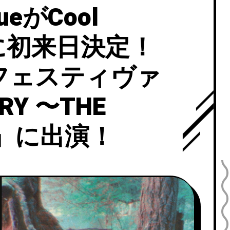
gueがCool
と共に初来日決定！
フェスティヴァ
RY 〜THE
22』に出演！