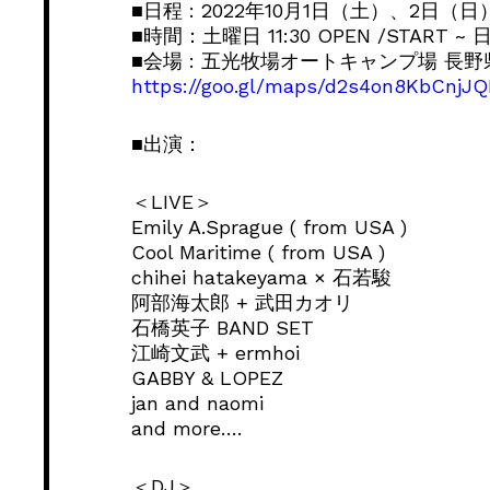
■⽇程 : 2022年10⽉1⽇（⼟）、2⽇（⽇
■時間：⼟曜⽇ 11:30 OPEN /START ~ 日
■会場 : 五光牧場オートキャンプ場 長
https://goo.gl/maps/d2s4on8KbCnjJ
■出演：
＜LIVE＞
Emily A.Sprague ( from USA )
Cool Maritime ( from USA )
chihei hatakeyama × 石若駿
阿部海太郎 + 武田カオリ
石橋英子 BAND SET
江崎文武 + ermhoi
GABBY & LOPEZ
jan and naomi
and more….
＜DJ＞