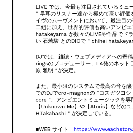
LIVE では、今最も注目されているミュージシャ
” 早耳のリスナー達から極めて高い評
イヴのムーヴメントにおいて、最注目の存在となる
二組に加え、世界的評価も高いアンビエント
hatakeyama が数々のLIVEや作品
い 石若駿 とのDIOで “ chihei hatak
DJでは、雑誌・ウェブメディアへの寄
ringsのプロデューサー、LA発のネットラ
原 雅明 “が決定。
また、最⼩限のシステムで最⾼の⾳を醸す⼩
でのDJでcro-magnonの “コスガツヨシ “ 、c
core “、アンビエントミュージックを専門
【Unknown Me】や【Atoris】な
H.Takahashi “ が決定している。
■WEB サイト：
https://www.eachstory