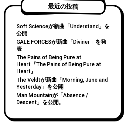
最近の投稿
Soft Scienceが新曲「Understand」を
公開
GALE FORCESが新曲「Diviner」を発
表
The Pains of Being Pure at
Heart『The Pains of Being Pure at
Heart』
The Veldtが新曲「Morning, June and
Yesterday」を公開
Man Mountainが「Absence /
Descent」を公開。