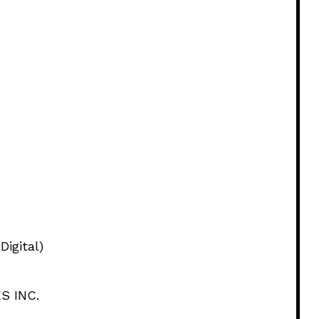
igital)
 INC.