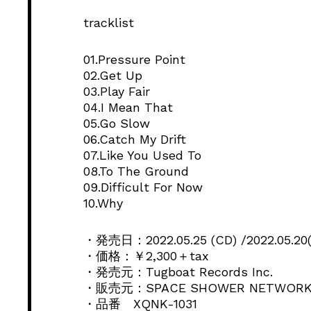
tracklist
01.Pressure Point
02.Get Up
03.Play Fair
04.I Mean That
05.Go Slow
06.Catch My Drift
07.Like You Used To
08.To The Ground
09.Difficult For Now
10.Why
・発売日：2022.05.25 (CD) /2022.05.20(D
・価格：￥2,300＋tax
・発売元：Tugboat Records Inc.
・販売元：SPACE SHOWER NETWORKS
・品番 XQNK-1031