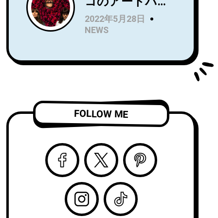
コのアートパン
Name』を7月に
クトリオRip
リリース！Wet
2022年5月28日
Roomが、
LegのUS公演で
NEWS
Spartan Records
オープニングア
よりデビュー
クトを務め、8月
LP『Alight and
からはSnail Mail
Resound』をリ
のツアーのオー
リース！
プニングアクト
「Complication
を務める注目
FOLLOW ME
」のビデオを公
株！
開！