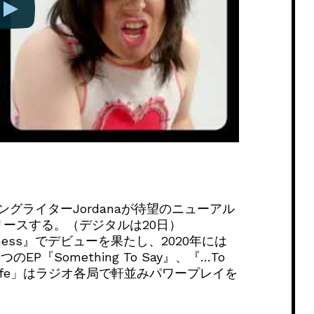
グライターJordanaが待望のニューアル
日にリリースする。（デジタルは20日）
 Happiness』でデビューを果たし、2020年には
P『Something To Say』、『…To
Is Life」はラジオ各局で軒並みパワープレイを