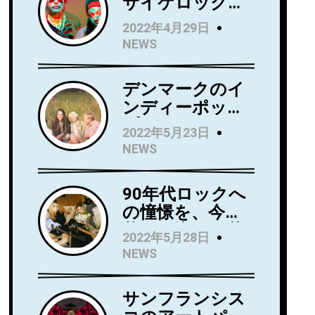
サイケロック・
バンドWild Wild
2022年4月29日
Wets、ニュー・
NEWS
アルバム『Love
Always』を5月
デンマークのイ
27日にリリー
ンディーポッ
ス！アルバムか
プ・バンド
らニューシング
2022年5月23日
Kindsightが5月
ル 「Holding」
NEWS
25日にデビュ
のビデオを公
ー・アルバム
開！
90年代ロックへ
『Swedish
の憧憬を、今に
Punk』をリリー
落とし込んだ若
ス！
2022年5月28日
き俊英Mommaが
NEWS
日本デビューア
ルバム
サンフランシス
『Household