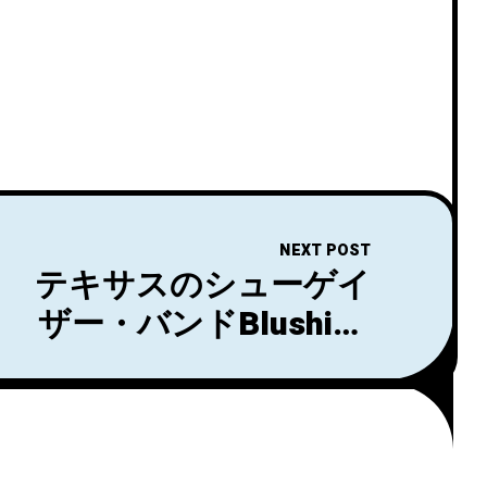
NEXT POST
テキサスのシューゲイ
ザー・バンドBlushing
が18日にリリースさ
れたセカンドアルバム
『Possessions』から
「Ours」のビデオを