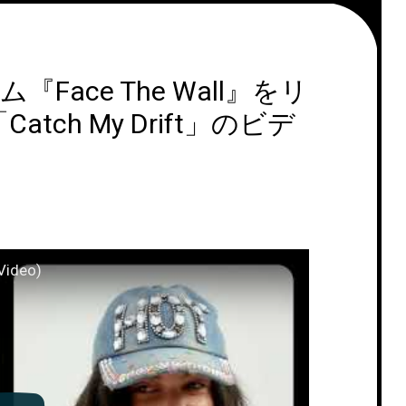
『Face The Wall』をリ
ch My Drift」のビデ
 Video)