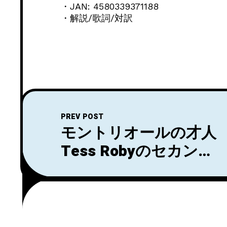
・JAN: 4580339371188
・解説/歌詞/対訳
PREV POST
モントリオールの才人
Tess Robyのセカン
ド・アルバム『Ideas
of Space』が4/22にリ
リース決定。ファース
ト・シングルとしてタ