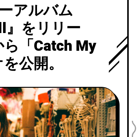
ニューアルバム
Wall』をリリー
「Catch My
デオを公開。