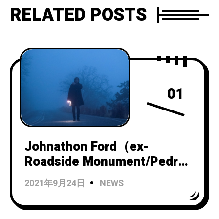
RELATED POSTS
01
Johnathon Ford（ex-
Roadside Monument/Pedro
the Lion）によるインストゥ
2021年9月24日
NEWS
ルメンタルバンドUnwed
Sailorがニューアルバム