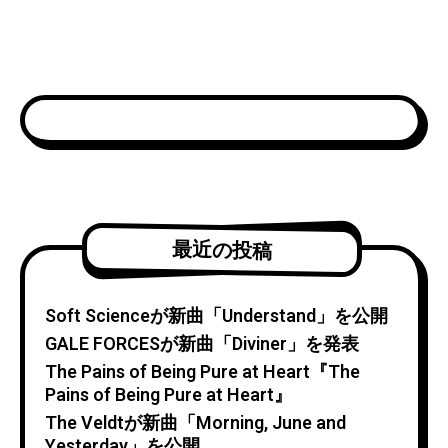
最近の投稿
Soft Scienceが新曲「Understand」を公開
GALE FORCESが新曲「Diviner」を発表
The Pains of Being Pure at Heart『The
Pains of Being Pure at Heart』
The Veldtが新曲「Morning, June and
Yesterday」を公開