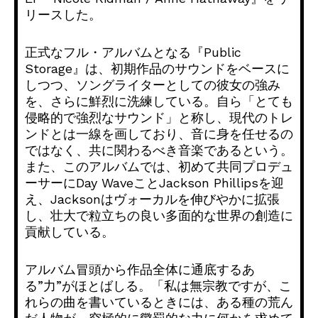
リースした。
正式なフル・アルバムとなる『Public
Storage』は、初期作品のサウンドをベースに
しつつ、
ソングライターとしての彼女の強み
を、
さらに鮮烈に洗練している。自ら「
とても
侵略的で強烈なサウンド」と称し、
現代のトレ
ンドとは一線を画しており、
音に身を任せるの
ではなく、共に関わるべき音楽であるという。
また、このアルバムでは、初めて共同プロデュ
ーサーにDay WaveことJackson Phillipsを迎
え、
Jacksonはヴォーカルを伸びやかに拡張
し、
壮大で粒立ちの良い多面的な世界の創造に
貢献している。
アルバム冒頭から作品全体に通底するあ
る”力”がほとばしる。「
私は無宗教ですが、こ
れらの曲を書いているときには、
ある種の荒ん