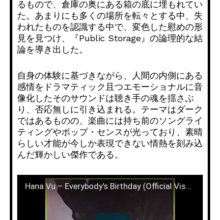
るもので、倉庫の奥にある箱の底に埋もれてい
た。
あまりにも多くの場所を転々とする中、
失
われたものを認識する中で、変色した慰めの形
見を見つけ、『
Public Storage』の論理的な結
論を導き出した。
自身の体験に基づきながら、
人間の内側にある
感情をドラマティック且つエモーショナルに音
像
化したそのサウンドは聴き手の魂を揺さぶ
り、
否応無しに引き込まれる。テーマはダーク
ではあるものの、
楽曲には持ち前のソングライ
ティングやポップ・
センスが光っており、
素晴
らしい才能が今しか表現できない情熱を刻み込
んだ輝かしい傑
作である。
Hana Vu – Everybody's Birthday (Official Visualizer)