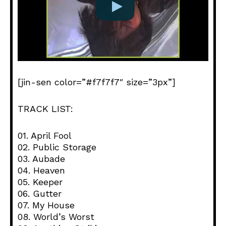
[jin-sen color=”#f7f7f7″ size=”3px”]
TRACK LIST:
01. April Fool
02. Public Storage
03. Aubade
04. Heaven
05. Keeper
06. Gutter
07. My House
08. World’s Worst