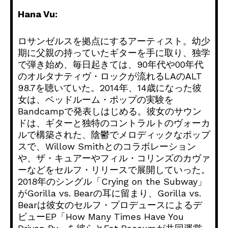
Hana Vu:
ロサンゼルスを拠点にするアーティスト。
幼少
期に父親の持っていたギターを手に取り、独学
で弾き始め、
毎日起きては、90年代や00年代
のオルタナティヴ・
ロックが流れるLAのALT
98.7を聴いていた。2014年、14歳になった彼
女は、
ベッドルーム・
ポップの実験を
Bandcampで発表しはじめる。
彼女のサウン
ドは、
ギターと独特のコントラルトのヴォーカ
ルで構築された、
陰鬱でメロディックなポップ
スで、Willow Smithとのコラボレーション
や、ザ・キュアーやフィル・
コリンズのカヴァ
ーなどをセルフ・リリースで展開していった。
2018年のシングル「Crying on the Subway」
がGorilla vs. Bearの耳に留まり、Gorilla vs.
Bearは彼女のセルフ・プロデュースによるデ
ビューEP「
How Many Times Have You