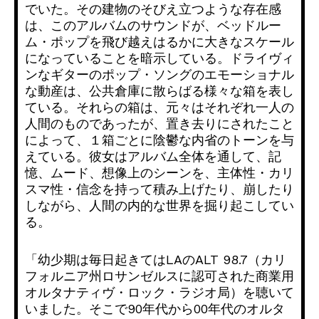
でいた。
その建物のそびえ立つような存在感
は、
このアルバムのサウンドが、ベッドルー
ム・
ポップを飛び越えはるかに大きなスケール
になっていることを暗示
している。ドライヴィ
ンなギターのポップ・
ソングのエモーショナル
な動産は、
公共倉庫に散らばる様々な箱を表し
ている。それらの箱は、
元々はそれぞれ一人の
人間のものであったが、
置き去りにされたこと
によって、
１箱ごとに陰鬱な内省のトーンを与
えている。
彼女はアルバム全体を通して、記
憶、ムード、想像上のシーンを、
主体性・カリ
スマ性・信念を持って積み上げたり、
崩したり
しながら、人間の内的な世界を掘り起こしてい
る。
「幼少期は毎日起きてはLAのALT 98.7（
カリ
フォルニア州ロサンゼルスに認可された商業用
オルタナティヴ
・ロック・ラジオ局）を聴いて
いました。
そこで90年代から00年代のオルタ