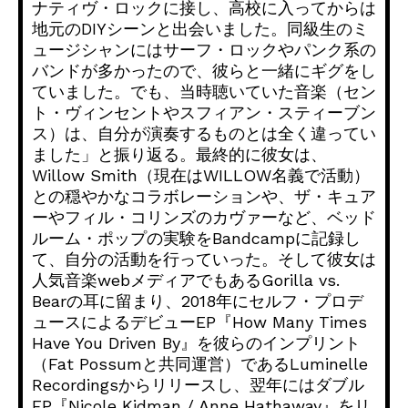
ナティヴ・ロックに接し、
高校に入ってからは
地元のDIYシーンと出会いました。
同級生のミ
ュージシャンにはサーフ・
ロックやパンク系の
バンドが多かったので、
彼らと一緒にギグをし
ていました。でも、当時聴いていた音楽（
セン
ト・ヴィンセントやスフィアン・スティーブン
ス）は、
自分が演奏するものとは全く違ってい
ました」と振り返る。
最終的に彼女は、
Willow Smith（現在はWILLOW名義で活動）
との穏やかなコラボレーションや、ザ・キュア
ーやフィル・
コリンズのカヴァーなど、ベッド
ルーム・
ポップの実験をBandcampに記録し
て、
自分の活動を行っていった。
そして彼女は
人気音楽webメディアでもあるGorilla vs.
Bearの耳に留まり、2018年にセルフ・
プロデ
ュースによるデビューEP『How Many Times
Have You Driven By』を彼らのインプリント
（Fat Possumと共同運営）であるLuminelle
Recordingsからリリースし、翌年にはダブル
EP『
Nicole Kidman / Anne Hathaway』をリ