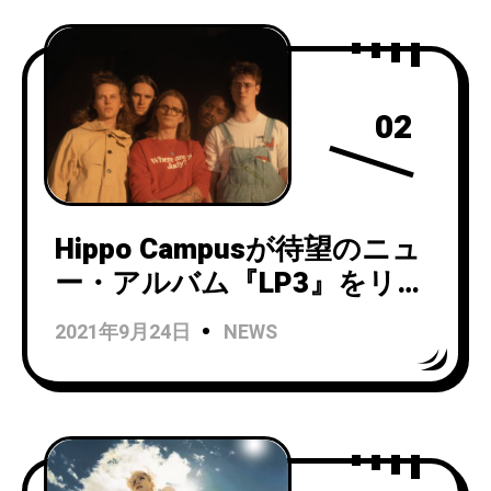
『Truth or Consequences』
をリリース！
02
Hippo Campusが待望のニュ
ー・アルバム『LP3』をリリ
ース！「Ride Or Die」のMV
2021年9月24日
NEWS
が公開され、日本でも限定ソ
ノシートの配布がスタート！