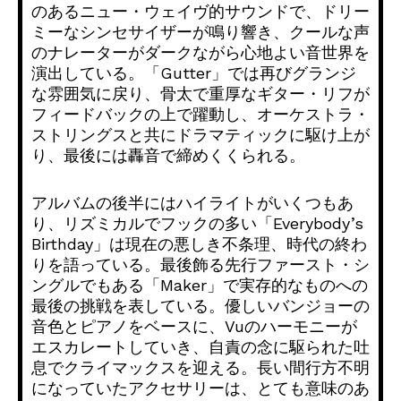
のあるニュー・ウェイヴ的サウンドで、
ドリー
ミーなシンセサイザーが鳴り響き、
クールな声
のナレーターがダークながら心地よい音世界を
演出して
いる。「Gutter」では再びグランジ
な雰囲気に戻り、
骨太で重厚なギター・リフが
フィードバックの上で躍動し、
オーケストラ・
ストリングスと共にドラマティックに駆け上が
り、
最後には轟音で締めくくられる。
アルバムの後半にはハイライトがいくつもあ
り、
リズミカルでフックの多い「Everybody’s
Birthday」は現在の悪しき不条理、
時代の終わ
りを語っている。最後飾る先行ファースト・
シ
ングルでもある「Maker」
で実存的なものへの
最後の挑戦を表している。
優しいバンジョーの
音色とピアノをベースに、
Vuのハーモニーが
エスカレートしていき、
自責の念に駆られた吐
息でクライマックスを迎える。
長い間行方不明
になっていたアクセサリーは、
とても意味のあ