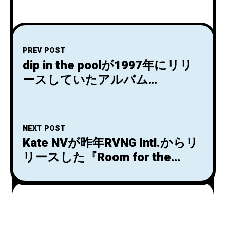
PREV POST
dip in the poolが1997年にリリ
ースしていたアルバム
『Wonder 8』を現代にアップデ
ートした作品『8 red noW』が
10/20リリース決定！ツアー
NEXT POST
『Departures』の初演である、
Kate NVが昨年RVNG Intl.からリ
10月8日Billboard Live TOKYOで
リースした『Room for the
のワンマン・ライヴ会場で先行
Moon』がリリース1周年でイン
発売
ストゥルメンタル版CDのリリー
スが決定！