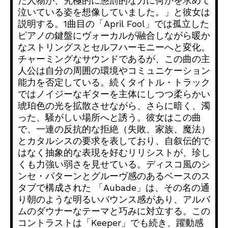
だ人物が、
究極的に懲罰的な力に何かを求めて
泣いている姿を想像していまし
た。」と彼女は
説明する。1曲目の「April Fool」
では孤立した
ピアノの鍵盤にヴォーカルが融合しながら暖か
なスト
リングスとセルフハーモニーへと変化。
チャーミングなサウンドであるが、
この曲の主
人公は自分の周囲の環境やコミュニケーション
能力を否
定している。続くタイトル・
トラック
ではノイジーなギターを主体にしつつ柔らかい
琥珀色の光
を拡散させながら、さらに暗く、濁
った、騒がしい場所へと誘う。
彼女はこの曲
で、一連の反抗的な拒絶（失敗、家族、魔法）
とカタルシスの要求を表しており、
自叙伝的で
はなく抽象的な表現を好むリリシストが、
珍し
くも力強い弱さを見せている。ディスコ風のシ
ンセ・
パターンとグルーヴ感のあるベースのス
タブで構成された 「Aubade」は、
その名の通
り朝のような明るいバウンス感があり、
アルバ
ムのダウナーなテーマと巧みに対立する。
この
コントラストは「Keeper」でも続き、
躍動感