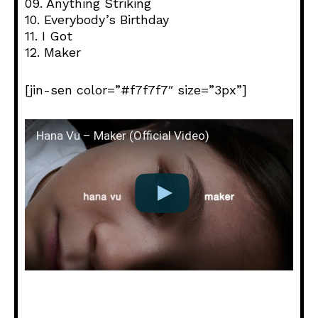
09. Anything Striking
10. Everybody’s Birthday
11. I Got
12. Maker
[jin-sen color=”#f7f7f7″ size=”3px”]
Hana Vu – Maker (Official Video)