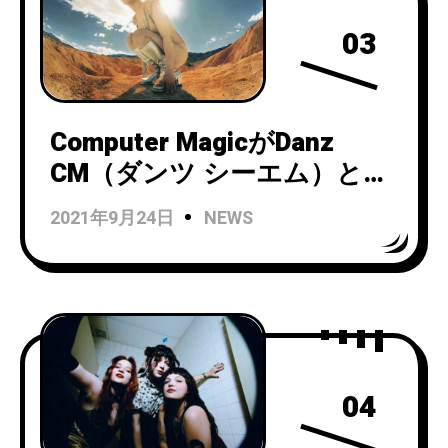
03
Computer MagicがDanz
CM（ダンツ シーエム）と改
名し、ファースト・アルバム
2021年9月24日
NEWS
『The Absurdity of Human
Existence』を2021年3月10
日にリリース！
04