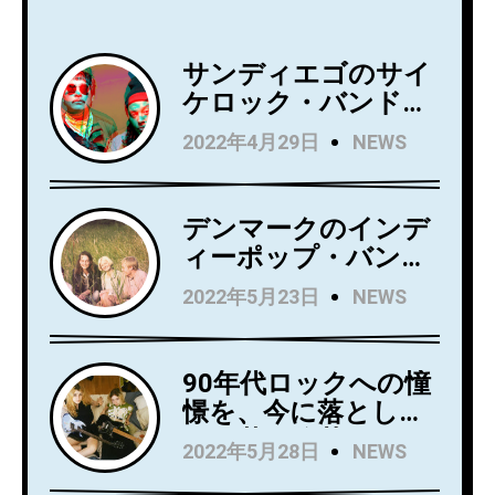
サンディエゴのサイ
ケロック・バンド
Wild Wild Wets、ニ
2022年4月29日
NEWS
ュー・アルバム
『Love Always』を5
月27日にリリース！
デンマークのインデ
アルバムからニュー
ィーポップ・バンド
シングル
Kindsightが5月25日
2022年5月23日
NEWS
「Holding」のビデオ
にデビュー・アルバ
を公開！
ム『Swedish Punk』
をリリース！
90年代ロックへの憧
憬を、今に落とし込
んだ若き俊英
2022年5月28日
NEWS
Mommaが日本デビ