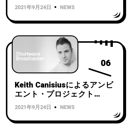
クビデオを公開！
2021年9月24日
NEWS
06
Keith Canisiusによるアンビ
エント・プロジェクト
Shortwave Broadcasterが新
2021年9月24日
NEWS
作『In flow』を7月16日にリ
リース！