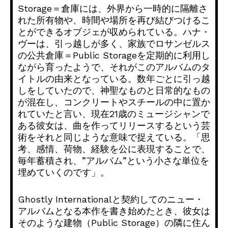
Storage＝倉庫には、
外界から一時的に隔離さ
れた所有物や、
時間や場所を再び結びつけるこ
とができるオブジェが収められてい
る。ハナ・
ヴーは、引っ越しが多く、
家族でロサンゼルス
の公共倉庫＝Public Storageを定期的に利用し
ながら育ったようで、
それがこのアルバムのタ
イトルの由来となっている。
数年ごとに引っ越
しをしていたので、
神聖なものと日常的なもの
が混在し、
コンクリートやスチールの中に置か
れていたと言い、
現在21歳のミュージシャンで
ある彼女は、
曲を作ってリリースするという芸
術をそれと同じような意味で捉え
ている。「思
考、感情、荷物、経験を公に表現することで、
毎年蓄積され、”アルバム”
という小さな単位を
埋めていくのです」。
Ghostly Internationalと契約してのニュー・
アルバムとなる本作を書き始めたとき、彼女は
そのような建物（
Public Storage）の隣に住ん