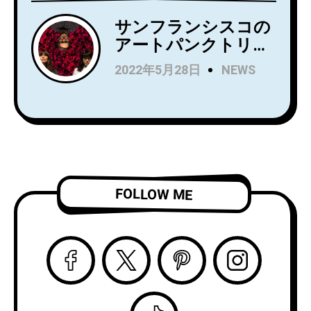
ューアルバム
『Household
サンフランシスコの
Name』を7月にリリ
アートパンクトリオ
ース！Wet LegのUS
Rip Roomが、
2022年5月28日
NEWS
公演でオープニング
Spartan Recordsよ
アクトを務め、8月
りデビュー
からはSnail Mail の
LP『Alight and
ツアーのオープニン
Resound』をリリー
グアクトを務める注
ス！
目株！
「Complication」の
ビデオを公開！
FOLLOW ME