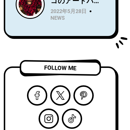
コのアートパン
Name』を7月に
クトリオRip
リリース！Wet
2022年5月28日
Roomが、
LegのUS公演で
NEWS
Spartan Records
オープニングア
よりデビュー
クトを務め、8月
LP『Alight and
からはSnail Mail
Resound』をリ
のツアーのオー
リース！
プニングアクト
「Complication
を務める注目
FOLLOW ME
」のビデオを公
株！
開！