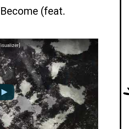
“Become (feat.
isualizer]