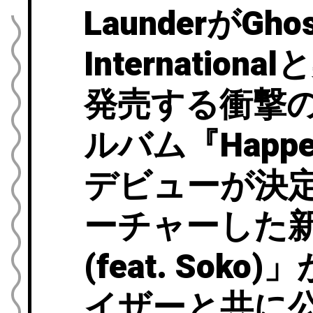
LaunderがGhos
Internation
発売する衝撃
ルバム『Happ
デビューが決定
ーチャーした新曲
(feat. Sok
イザーと共に