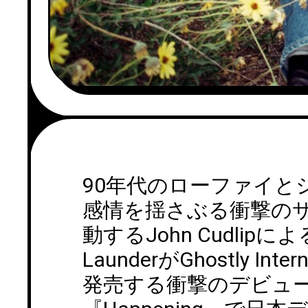
90年代のローファイと
感情を揺さぶる衝撃のサ
動するJohn Cudlip
LaunderがGhostly Int
発売する衝撃のデビュ