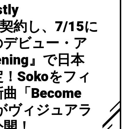
tly
alと契約し、7/15に
のデビュー・ア
ening』で日本
！Sokoをフィ
「Become
o)」がヴィジュアラ
公開！