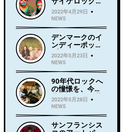
サイケロック・
バンドWild Wild
2022年4月29日
Wets、ニュー・
NEWS
アルバム『Love
Always』を5月
デンマークのイ
27日にリリー
ンディーポッ
ス！アルバムか
プ・バンド
らニューシング
2022年5月23日
Kindsightが5月
ル 「Holding」
NEWS
25日にデビュ
のビデオを公
ー・アルバム
開！
90年代ロックへ
『Swedish
の憧憬を、今に
Punk』をリリー
落とし込んだ若
ス！
2022年5月28日
き俊英Mommaが
NEWS
日本デビューア
ルバム
サンフランシス
『Household