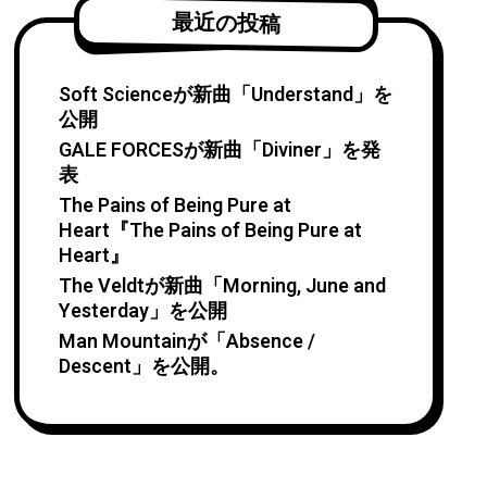
最近の投稿
Soft Scienceが新曲「Understand」を
公開
GALE FORCESが新曲「Diviner」を発
表
The Pains of Being Pure at
Heart『The Pains of Being Pure at
Heart』
The Veldtが新曲「Morning, June and
Yesterday」を公開
Man Mountainが「Absence /
Descent」を公開。