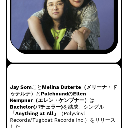
Jay Som
こと
Melina Duterte（メリーナ・ド
ゥテルテ）
と
Palehound
の
Ellen
Kempner（エレン・ケンプナー）
は
Bachelor(バチェラー)
を結成。シングル
「Anything at All」
（Polyvinyl
Records/Tugboat Records Inc.）をリリース
した。