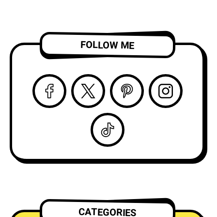
Resound』をリリー
グアクトを務める注
ス！
目株！
「Complication」の
ビデオを公開！
FOLLOW ME
CATEGORIES