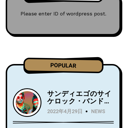
Please enter ID of wordpress post.
POPULAR
サンディエゴのサイ
ケロック・バンド
Wild Wild Wets、ニ
2022年4月29日
NEWS
ュー・アルバム
『Love Always』を5