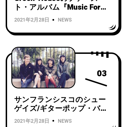
ト・アルバム『Music For
Livings Spaces』5/7に発
2021年2月28日
NEWS
売・日本デビューが決定！昨
年リリースしたEPもCD化・
同時発売。
03
サンフランシスコのシュー
ゲイズ/ギターポップ・バン
ドSeabliteが日本デビュー・
2021年2月28日
NEWS
アルバムを3月25日にリリー