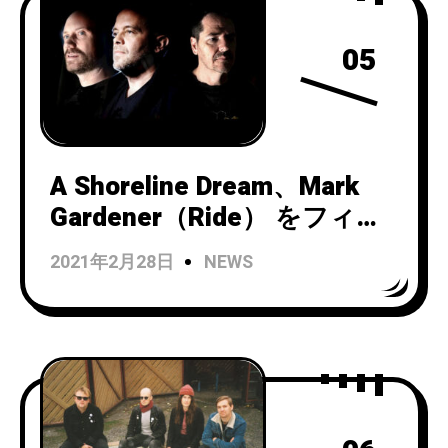
05
A Shoreline Dream、Mark
Gardener（Ride） をフィー
チャーした「Everything
2021年2月28日
NEWS
Turns」でカムバック。