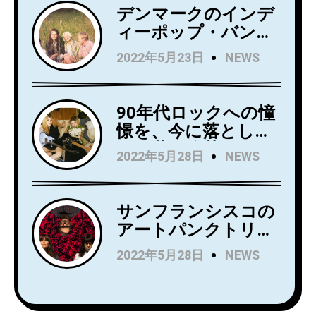
月27日にリリース！
デンマークのインデ
アルバムからニュー
ィーポップ・バンド
シングル
Kindsightが5月25日
2022年5月23日
NEWS
「Holding」のビデオ
にデビュー・アルバ
を公開！
ム『Swedish Punk』
をリリース！
90年代ロックへの憧
憬を、今に落とし込
んだ若き俊英
2022年5月28日
NEWS
Mommaが日本デビ
ューアルバム
『Household
サンフランシスコの
Name』を7月にリリ
アートパンクトリオ
ース！Wet LegのUS
Rip Roomが、
2022年5月28日
NEWS
公演でオープニング
Spartan Recordsよ
アクトを務め、8月
りデビュー
からはSnail Mail の
LP『Alight and
ツアーのオープニン