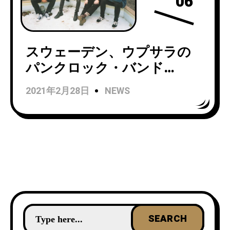
06
スウェーデン、ウプサラの
パンクロック・バンド
Rotten Mindが5thアルバム
2021年2月28日
NEWS
『Unflavored』からシングル
「Drifter」をリリース！