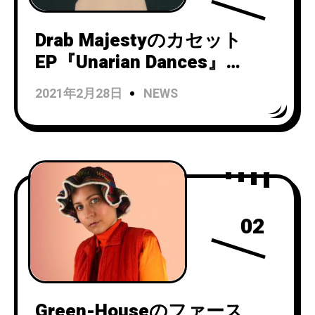
Drab Majestyのカセット
EP『Unarian Dances』
（2012）『Unknown To The
2021年2月28日
NEWS
I』（2015）がヴァイナルで
リイシュー決定！
02
Green-Houseのファース