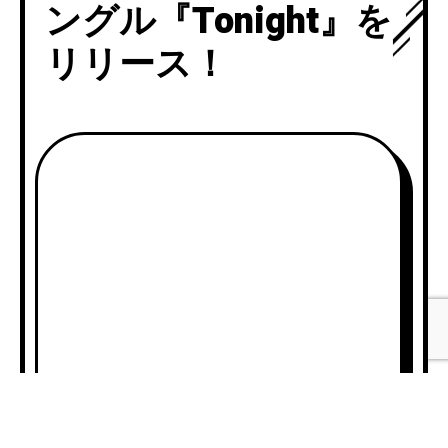
ングル『Tonight』を
リリース！
A
00:0
u