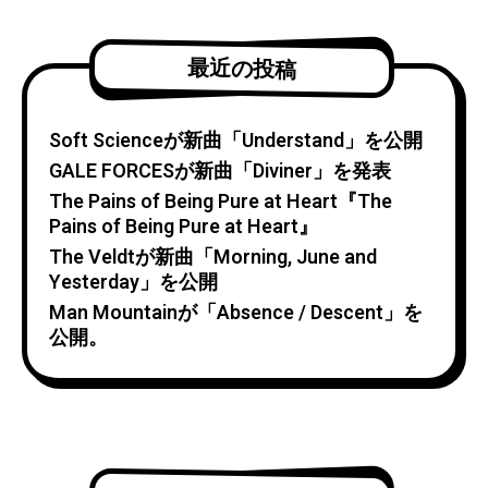
最近の投稿
Soft Scienceが新曲「Understand」を公開
GALE FORCESが新曲「Diviner」を発表
The Pains of Being Pure at Heart『The
Pains of Being Pure at Heart』
The Veldtが新曲「Morning, June and
Yesterday」を公開
Man Mountainが「Absence / Descent」を
公開。