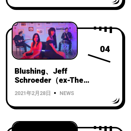
ス！
04
Blushing、Jeff
Schroeder（ex-The
Smashing Pumpkins）が参
2021年2月28日
NEWS
加したシングル「Seafoam」
のMV公開！