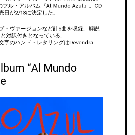
フル・アルバム『Al Mundo Azul』。CD
日が2/18に決定した。
ブ・ヴァージョンなど計5曲を収録。解説
ードと対訳付きとなっている。
のハンド・レタリングはDevendra
album “Al Mundo
se