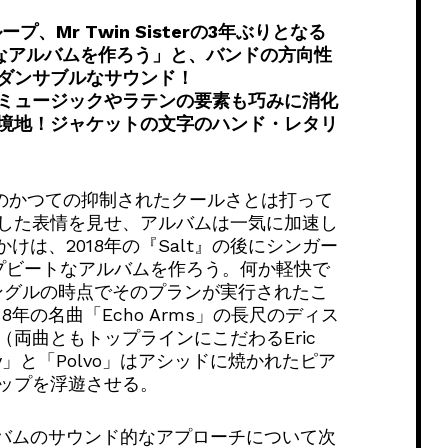
Mr Twin Sisterの3年ぶりとなる
なアルバムを作ろう」と、
バンドの方向性
ダンサブルなサウンド！
ミュージックやラテンの要素も巧みに消化
境地！
ジャケットの文字のハン
ド・レタリ
のかつての抑制されたクールさとは打って
した表情を見せ、
アルバムは一気に加速し
かけは、2018年の『Salt』
の後にシンガー
プビートなアルバムを作ろう。
何か軽快で
ングルの時点でそのプランが実行されたこ
018年の名曲「Echo Arms」
の長尺のディス
（
両曲ともトップラインにこだわるEric
y」と「
Polvo」はアシッドに焼かれたピア
ップを浮遊させる。
バムのサウンド的なアプローチについて次