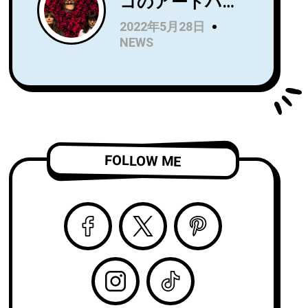
コのアートパン
Name』を7月に
クトリオRip
リリース！Wet
2022年5月28日
Roomが、
LegのUS公演で
NEWS
Spartan Records
オープニングア
よりデビュー
クトを務め、8月
LP『Alight and
からはSnail Mail
Resound』をリ
のツアーのオー
リース！
プニングアクト
「Complication
を務める注目
FOLLOW ME
」のビデオを公
株！
開！