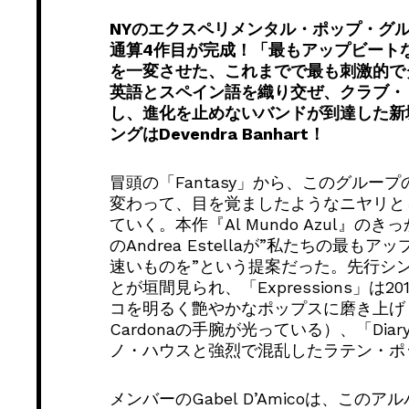
NYのエクスペリメンタル・ポップ・グループ、
通算4作目が完成！「
最もアップビート
を一変させた、
これまでで最も刺激的で
英語とスペイン語を織り交ぜ、クラブ・
し、
進化を止めないバンドが到達した新
ングはDevendra Banhart！
冒頭の「Fantasy」から、
このグループ
変わって、
目を覚ましたようなニヤリと
ていく。本作『Al Mundo Azul』のきっ
のAndrea Estellaが”
私たちの最もアッ
速いものを”という提案だった。
先行シ
とが垣間見られ、
「Expressions」は2
コを明るく艶やかなポップスに磨き上げ
Cardonaの手腕が光っている）、「Diar
ノ・
ハウスと強烈で混乱したラテン・ポ
メンバーのGabel D’Amicoは、
このアル