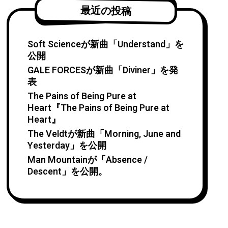
最近の投稿
Soft Scienceが新曲「Understand」を
公開
GALE FORCESが新曲「Diviner」を発
表
The Pains of Being Pure at
Heart『The Pains of Being Pure at
Heart』
The Veldtが新曲「Morning, June and
Yesterday」を公開
Man Mountainが「Absence /
Descent」を公開。