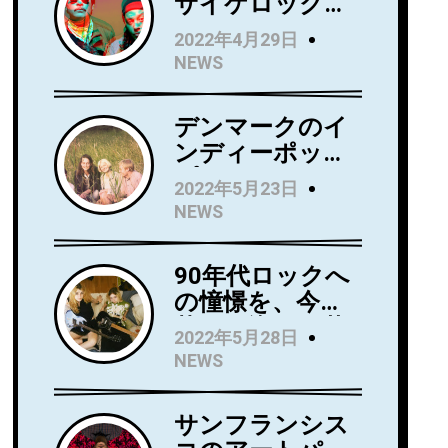
サイケロック・
バンドWild Wild
2022年4月29日
Wets、ニュー・
NEWS
アルバム『Love
Always』を5月
デンマークのイ
27日にリリー
ンディーポッ
ス！アルバムか
プ・バンド
らニューシング
2022年5月23日
Kindsightが5月
ル 「Holding」
NEWS
25日にデビュ
のビデオを公
ー・アルバム
開！
90年代ロックへ
『Swedish
の憧憬を、今に
Punk』をリリー
落とし込んだ若
ス！
2022年5月28日
き俊英Mommaが
NEWS
日本デビューア
ルバム
サンフランシス
『Household