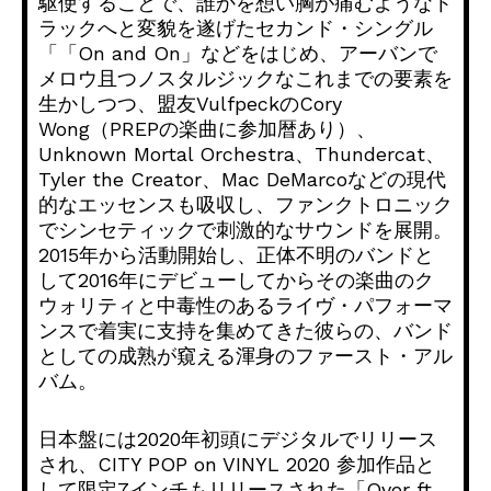
駆使することで、誰かを想い胸が痛むようなト
ラックへと変貌を遂げたセカンド・シングル
「「On and On」などをはじめ、アーバンで
メロウ且つノスタルジックなこれまでの要素を
生かしつつ、盟友VulfpeckのCory
Wong（PREPの楽曲に参加暦あり）、
Unknown Mortal Orchestra、Thundercat、
Tyler the Creator、Mac DeMarcoなどの現代
的なエッセンスも吸収し、ファンクトロニック
でシンセティックで刺激的なサウンドを展開。
2015年から活動開始し、正体不明のバンドと
して2016年にデビューしてからその楽曲のク
ウォリティと中毒性のあるライヴ・パフォーマ
ンスで着実に支持を集めてきた彼らの、バンド
としての成熟が窺える渾身のファースト・アル
バム。
日本盤には2020年初頭にデジタルでリリース
され、CITY POP on VINYL 2020 参加作品と
して限定7インチもリリースされた「Over ft.