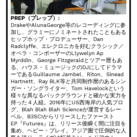
PREP（プレップ）:
DrakeやAlunaGeorge等のレコーディングに参
加し、グラミーにノミネートされたこともある
ヒップホップ・プロデューサー、Dan
Radclyffe、エレクロニカを好むクラシック／
オペラ・コンポーザーのLlywelyn Ap
Myrddin、George Fitzgeraldとツアー暦もあ
る、ハウス・ミュージックのDJにしてドラマ
ーであるGuillaume Jambel、Riton、Sinead
Hartnett、Ray BLK等と共同制作暦のあるシン
ガー・ソングライター、Tom Havelockという
様々な異なるバックグラウンドと確かな実力を
持った４人組。2016年にUS西海岸の人気ブロ
グ、Blah Blah Blah Scienceが運営するレー
ベル、B3SCIからリリースしたファースト
EP『Futures』は、リリース後瞬く間に注目を
集め、ヘビー・プレイ。アジア圏で圧倒的な人