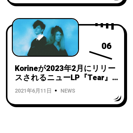
ャーした「hell (Feat.
Chastity)」のMVを公開！
06
Korineが2023年2月にリリー
スされるニューLP『Tear』
より「Train to Harlem 」の
2021年6月11日
NEWS
ミュージックビデオを公開！