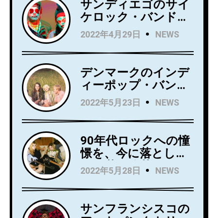
サンディエゴのサイ
ケロック・バンド
Wild Wild Wets、ニ
2022年4月29日
NEWS
ュー・アルバム
『Love Always』を5
月27日にリリース！
デンマークのインデ
アルバムからニュー
ィーポップ・バンド
シングル
Kindsightが5月25日
2022年5月23日
NEWS
「Holding」のビデオ
にデビュー・アルバ
を公開！
ム『Swedish Punk』
をリリース！
90年代ロックへの憧
憬を、今に落とし込
んだ若き俊英
2022年5月28日
NEWS
Mommaが日本デビ
ューアルバム
『Household
サンフランシスコの
Name』を7月にリリ