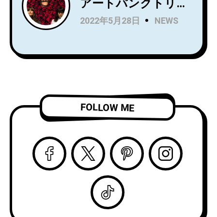
アートパンクトリオ
ース！Wet LegのUS
Rip Roomが、
2022年5月28日
NEWS
公演でオープニング
Spartan Recordsよ
アクトを務め、8月
りデビュー
からはSnail Mail の
LP『Alight and
ツアーのオープニン
Resound』をリリー
グアクトを務める注
ス！
目株！
「Complication」の
ビデオを公開！
FOLLOW ME