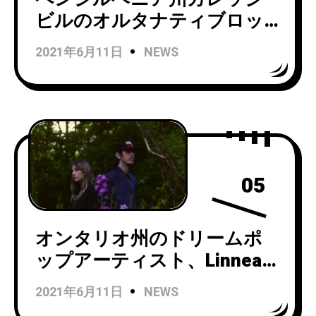
ビルのオルタナティブロッ
ク・バンドSleep Cyclesが、
2021年6月11日
NEWS
Taking Back SundayやThe
Color Fredでの活動で知られ
るフレッド・マシェリーノ
をフィーチャーしたニューシ
ングル「Come On and Say
It」をリリース！
05
オンタリオ州のドリームポ
ップアーティスト、Linnea
Siggelkowによるプロジェク
2021年6月11日
NEWS
トEllisがChastityをフィーチ