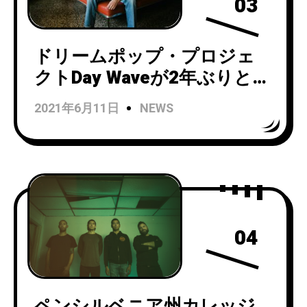
03
ドリームポップ・プロジェ
クトDay Waveが2年ぶりとな
る新曲「Starting Again」の
2021年6月11日
NEWS
リリックビデオを公開！
04
ペンシルベニア州カレッジ