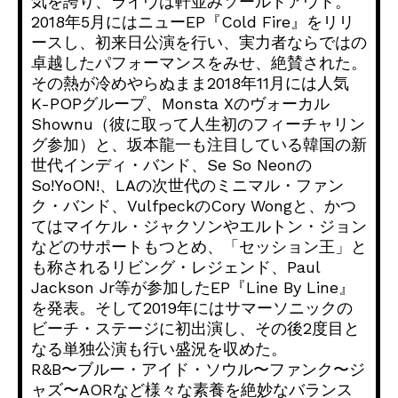
気を誇り、ライヴは軒並みソールドアウト。
2018年5月にはニューEP『Cold Fire』をリリ
ースし、初来日公演を行い、実力者ならではの
卓越したパフォーマンスをみせ、絶賛された。
その熱が冷めやらぬまま2018年11月には人気
K-POPグループ、Monsta Xのヴォーカル
Shownu（彼に取って人生初のフィーチャリン
グ参加）と、坂本龍一も注目している韓国の新
世代インディ・バンド、Se So Neonの
So!YoON!、LAの次世代のミニマル・ファン
ク・バンド、VulfpeckのCory Wongと、かつ
てはマイケル・ジャクソンやエルトン・ジョン
などのサポートもつとめ、「セッション王」と
も称されるリビング・レジェンド、Paul
Jackson Jr等が参加したEP『Line By Line』
を発表。そして2019年にはサマーソニックの
ビーチ・ステージに初出演し、その後2度目と
なる単独公演も行い盛況を収めた。
R&B〜ブルー・アイド・ソウル〜ファンク〜ジ
ャズ〜AORなど様々な素養を絶妙なバランス