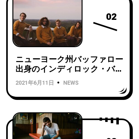
02
ニューヨーク州バッファロー
出身のインディロック・バン
ドThe Burkhartsがニュー
2021年6月11日
NEWS
EP『Who Are The
Burkharts?』をリリース！