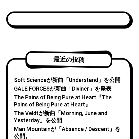
最近の投稿
Soft Scienceが新曲「Understand」を公開
GALE FORCESが新曲「Diviner」を発表
The Pains of Being Pure at Heart『The
Pains of Being Pure at Heart』
The Veldtが新曲「Morning, June and
Yesterday」を公開
Man Mountainが「Absence / Descent」を
公開。