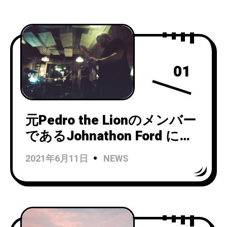
01
元Pedro the Lionのメンバー
であるJohnathon Ford によ
るプロジェクトUnwed Sailor
2021年6月11日
NEWS
がライブセッション
EP「Live at CommVess」を
リリース！