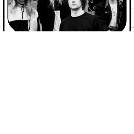
A
00:0
u
d
i
ニューヨークを拠点とする
00:
o
P
ドリームポップ・バンド
l
a
Punchloveが9月23日にダブ
y
ルシングル「Solstice //
e
r
Ghost」をリリース！
2021年のデビューEP『Terminal』はWFUV、