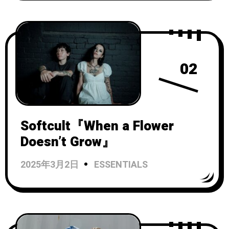
02
Softcult『When a Flower
Doesn’t Grow』
2025年3月2日
ESSENTIALS