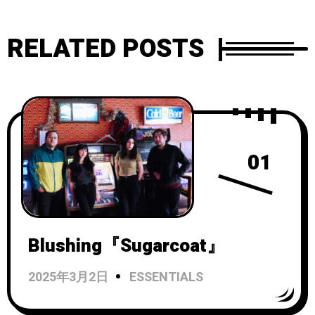
RELATED POSTS
01
Blushing『Sugarcoat』
2025年3月2日
ESSENTIALS