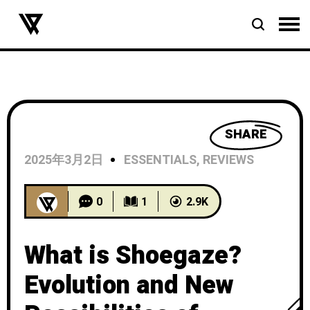
SHARE
2025年3月2日
ESSENTIALS
,
REVIEWS
0
1
2.9K
What is Shoegaze?
Evolution and New