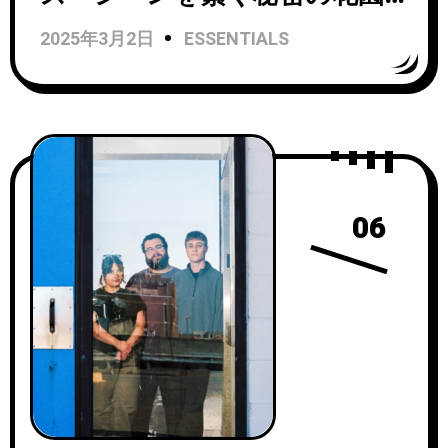
『Secret Garden Vol.1』
2025年3月2日
ESSENTIALS
06