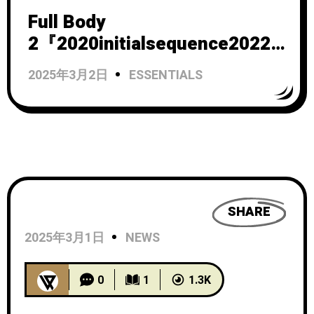
Full Body
2『2020initialsequence2022
』
2025年3月2日
ESSENTIALS
SHARE
2025年3月1日
NEWS
0
1
1.3K