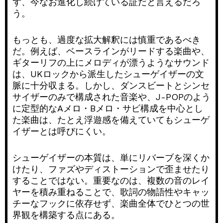
ず、今なお進化し続けている証だと言えるだろ
う。
もっとも、過度な拡大解釈には慎重であるべき
だ。例えば、ベースラインがリードする楽曲や、
ギターリフの上にメロディが漂うようなサウンド
は、UKロックから派生したシューゲイザーの文
脈に十分収まる。しかし、ダンスビートとシンセ
サイザーのみで構成された音楽や、J-POPのよう
に定型的なAメロ・Bメロ・サビ構成を中心とし
た楽曲は、たとえ浮遊感を備えていてもシューゲ
イザーとは呼びにくい。
シューゲイザーの本質は、単にリバーブを深くか
けたり、ファズやディストーションで歪ませたり
することではない。重要なのは、複数の音のレイ
ヤーを積み重ねることで、歌詞の物語性やキャッ
チーなフックに依存せず、楽曲全体でひとつの世
界観を構築する点にある。