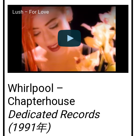
Lush – For Love
Whirlpool –
Chapterhouse
Dedicated Records
(1991年)