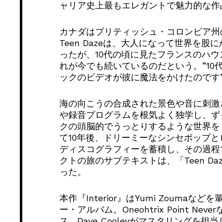
ャリア史上最もエレガントで魅力的な作
カナダはブリティッシュ・コロンビア州のプロ
Teen Dazeは、大人になって世界を
ったが、10代の頃に見たフランスのハ
れが今でも続いているのだという。”10
ックのビデオが彼に魔法をかけたのです
海の向こうの合成された景色や音に刺激
や録音プログラムを根気よく独学し、ず
クの頭脳的でうっとりするような世界を
て10年後、ドリーミーなシンセポップ
ディスコグラフィーを蓄積し、その過程
クトの旅のサブテキストは、「Teen D
った。
本作『Interior』はYumi Zoumaな
ー・アルバム。Oneohtrix Point Ne
ス、Dave Cooleyがマスタリング