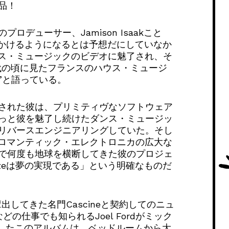
品！
デューサー、Jamison Isaakこと
股にかけるようになるとは予想だにしていなか
ウス・ミュージックのビデオに魅了され、そ
代の頃に見たフランスのハウス・ミュージ
”と語っている。
された彼は、プリミティヴなソフトウェア
っと彼を魅了し続けたダンス・ミュージッ
リバースエンジニアリングしていた。そし
とロマンティック・エレクトロニカの広大な
で何度も地球を横断してきた彼のプロジェ
azeは夢の実現である」という明確なものだ
どを輩出してきた名門Cascineと契約してのニュ
verなどの仕事でも知られるJoel Fordがミック
を担当したこのアルバムは、ベッドルームから大