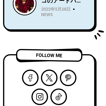
コのアートパン
Name』を7月に
クトリオRip
リリース！Wet
2022年5月28日
Roomが、
LegのUS公演で
NEWS
Spartan Records
オープニングア
よりデビュー
クトを務め、8月
LP『Alight and
からはSnail Mail
Resound』をリ
のツアーのオー
リース！
プニングアクト
「Complication
を務める注目
FOLLOW ME
」のビデオを公
株！
開！