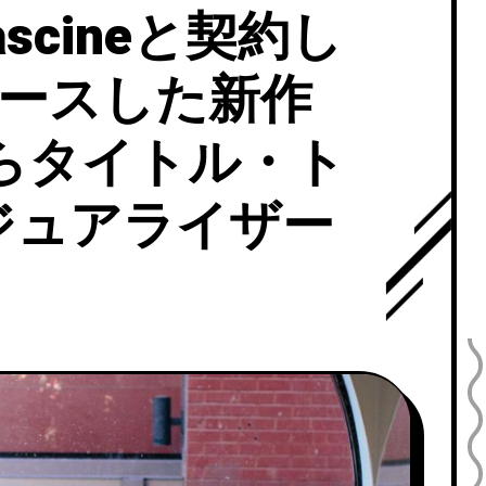
Cascineと契約し
リリースした新作
』からタイトル・ト
ジュアライザー