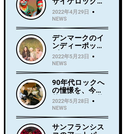
サイケロック・
バンドWild Wild
2022年4月29日
Wets、ニュー・
NEWS
アルバム『Love
Always』を5月
デンマークのイ
27日にリリー
ンディーポッ
ス！アルバムか
プ・バンド
らニューシング
2022年5月23日
Kindsightが5月
ル 「Holding」
NEWS
25日にデビュ
のビデオを公
ー・アルバム
開！
90年代ロックへ
『Swedish
の憧憬を、今に
Punk』をリリー
落とし込んだ若
ス！
2022年5月28日
き俊英Mommaが
NEWS
日本デビューア
ルバム
サンフランシス
『Household