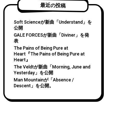
最近の投稿
Soft Scienceが新曲「Understand」を
公開
GALE FORCESが新曲「Diviner」を発
表
The Pains of Being Pure at
Heart『The Pains of Being Pure at
Heart』
The Veldtが新曲「Morning, June and
Yesterday」を公開
Man Mountainが「Absence /
Descent」を公開。