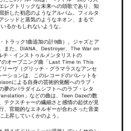
エレクトリックな未来への頌歌であり、知
屈折した初恋のようなアルバム。フィルタ
アシッドと蒸気のようなネオン、まるで
いているかもしれないような。
ナス・トラック1曲追加の計9曲）。ジャズとア
IANA、Destroyer、The War on
マルチ・インストゥルメンタリストの
のオープニング曲「Last Time In This
・ビリーヴ（グリッチ・グラマラスなアンセ
るコラボレーションは、このレコードのパレットを
amisonによる自身の芸術的覚醒へのラブ・
の夢のパラダイムシフトへのラブ・レタ
anslation」などの曲は、Teen Dazeの数
、テクスチャーの繊細さと感情の起伏が見
行、官能的なエネルギーが合わさった音楽
に上昇していくかのよう。