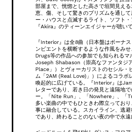
部屋まで、恍惚とした高さで垣間見える
恵、傷、そして驚きのプリズムを通して
ー・ハウスと点滅するライト、ソフト・
『Akira』のティーンエイジャーが聴
『Interior』は全8曲（日本盤はボー
ンビエントを横断するような作風をみせ、また、D
Drugs等の作品への参加でも知られる
Joseph Shabason（崇高なファンタジア
Place」）とヴォーカリストのセシル
ム「2AM (Real Love)」）によ
喚起的に広げている。『Interior』はJ
レターであり、若き日の発見と遠隔地で
ー。「Nite Run」、「Nowhere」、「Tr
多い楽曲の中でもひときわ際立っており
事に融合している。スカイライン、逃避
であり、終わることのない夜の中で永遠