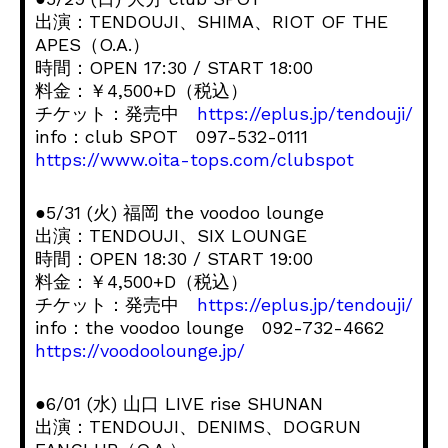
出演：TENDOUJI、SHIMA、RIOT OF THE
APES（O.A.）
時間：OPEN 17:30 / START 18:00
料金：￥4,500+D（税込）
チケット：発売中
https://eplus.jp/tendouji/
info：club SPOT 097-532-0111
https://www.oita-tops.com/clubspot
●5/31 (火) 福岡 the voodoo lounge
出演：TENDOUJI、SIX LOUNGE
時間：OPEN 18:30 / START 19:00
料金：￥4,500+D（税込）
チケット：発売中
https://eplus.jp/tendouji/
info：the voodoo lounge 092-732-4662
https://voodoolounge.jp/
●6/01 (水) 山口 LIVE rise SHUNAN
出演：TENDOUJI、DENIMS、DOGRUN