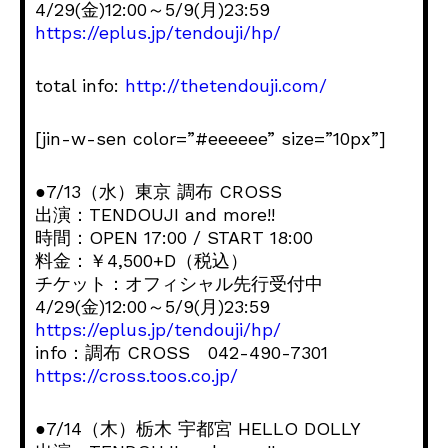
4/29(金)12:00～5/9(月)23:59
https://eplus.jp/tendouji/hp/
total info:
http://thetendouji.com/
[jin-w-sen color=”#eeeeee” size=”10px”]
●7/13（水）東京 調布 CROSS
出演：TENDOUJI and more!!
時間：OPEN 17:00 / START 18:00
料金：￥4,500+D（税込）
チケット：オフィシャル先行受付中
4/29(金)12:00～5/9(月)23:59
https://eplus.jp/tendouji/hp/
info：調布 CROSS 042-490-7301
https://cross.toos.co.jp/
●7/14（木）栃木 宇都宮 HELLO DOLLY