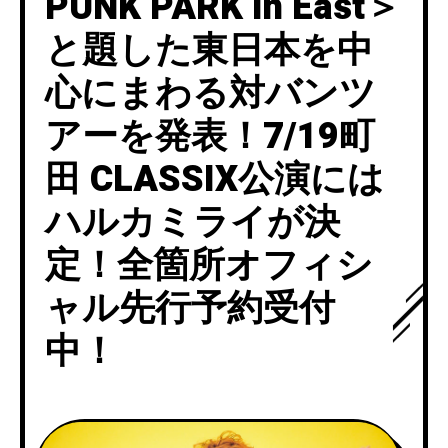
PUNK PARK in East＞
と題した東日本を中
心にまわる対バンツ
アーを発表！7/19町
田 CLASSIX公演には
ハルカミライが決
定！全箇所オフィシ
ャル先行予約受付
中！