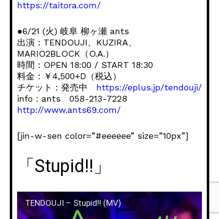
https://taitora.com/
●6/21 (火) 岐阜 柳ヶ瀬 ants
出演：TENDOUJI、KUZIRA、
MARIO2BLOCK（O.A.）
時間：OPEN 18:00 / START 18:30
料金：￥4,500+D（税込）
チケット：発売中
https://eplus.jp/tendouji/
info：ants 058-213-7228
http://www.ants69.com/
[jin-w-sen color=”#eeeeee” size=”10px”]
「Stupid!!」
TENDOUJI – Stupid!! (MV)