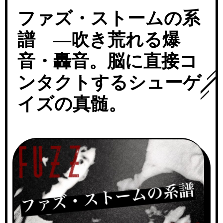
ファズ・ストームの系
譜 ―吹き荒れる爆
音・轟音。脳に直接コ
ンタクトするシューゲ
イズの真髄。