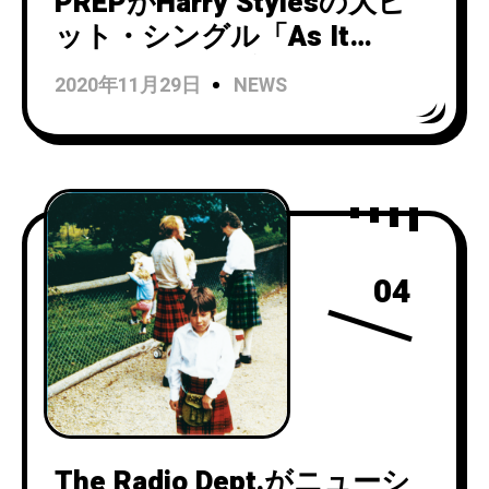
PREPがHarry Stylesの大ヒ
ット・シングル「As It
Was」のPREP流のスムース
2020年11月29日
NEWS
なカバーを発表！ヴィジュア
ライザーも公開！
04
The Radio Dept.がニューシ