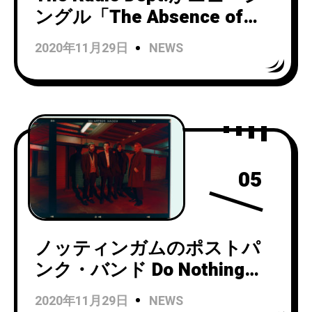
ングル「The Absence of
Birds」と名盤「Pet Grief」
2020年11月29日
NEWS
のリイシューを限定ブルーヴ
ァイナル仕様でリリース！
05
ノッティンガムのポストパ
ンク・バンド Do Nothingが
『Zero Dollar Bill』と
2020年11月29日
NEWS