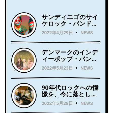
サンディエゴのサイ
ケロック・バンド
Wild Wild Wets、ニ
2022年4月29日
NEWS
ュー・アルバム
『Love Always』を5
月27日にリリース！
デンマークのインデ
アルバムからニュー
ィーポップ・バンド
シングル
Kindsightが5月25日
2022年5月23日
NEWS
「Holding」のビデオ
にデビュー・アルバ
を公開！
ム『Swedish Punk』
をリリース！
90年代ロックへの憧
憬を、今に落とし込
んだ若き俊英
2022年5月28日
NEWS
Mommaが日本デビ