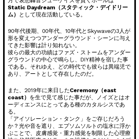
方で哀愁轟音シューゲイズを貫くポールは
Static Daydream（スタティック・デイドリー
ム）
として現在活動している。
90年代後期、00年代、10年代とSkywaveの3人が
形を変えつつアンダーグラウンド・シーンに与え
てきた影響は計り知れない。
彼らの最大の功績はファズ・ストームをアンダー
グラウンドの中心で鳴らし、DIY精神を宿した事
である。それゆえ、どの時代でも彼らは異端児で
あり、アートとして存在したのだ。
また、2019年に来日した
Ceremony（east
coast）
を生で見て感じた事だが、ノイズとはオ
ーディエンスにとってある種のカタルシスであ
る。
「アイソレーション・タンク」をご存じだろう
か？光や音を遮り、エプソムソルトの塩水に浮か
ぶことで、皮膚感覚・重力感覚を制限した心理療