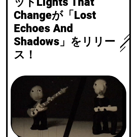
ットLights That
Changeが「Lost
Echoes And
Shadows」をリリー
ス！