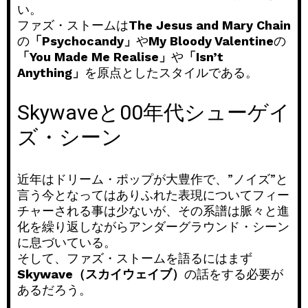
い。
ファズ・ストームは
The Jesus and Mary Chain
の
「Psychocandy」
や
My Bloody Valentine
の
「You Made Me Realise」
や
「Isn’t
Anything」
を原点としたスタイルである。
Skywaveと00年代シューゲイ
ズ・シーン
近年はドリーム・ポップが大豊作で、”ノイズ”と
言う今となってはありふれた表現についてフィー
チャーされる事は少ないが、その系譜は脈々と進
化を繰り返しながらアンダーグラウンド・シーン
に息づいている。
そして、ファズ・ストームを語るにはまず
Skywave（スカイウェイブ）
の話をする必要が
あるだろう。