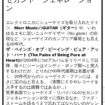
セカンド・ジェネレーショ
ン
エレクトロニカにシューゲイズを取り入れたドイ
ツ、
Morr Music
の
GUITAR（ギター）
や、いわ
ゆるエモに近いニューゲイザー（Nu gaze）の出
現など、シューゲイズのカンブリア爆発とも言え
る00年代。
ザ・ペインズ・オブ・ビーイング・ピュア・アッ
ト・ハート (The Pains of Being Pure at
Heart)
が2008年に1stアルバムをリリースして以
降、徐々にシーンはインディ・ポップ期へと突入
するわけだが、とりわけ00年代後期は名盤が多
く、20年代からのシューゲイズ・ファンには、ま
さに宝の山と言える。（実際にＣＤやレコードを
入手するのは困難ではあるが…）
世界各国でシューゲイズ・リバイバルのセカンド
ジェネレーションが次々に現れるなか、ファズ・
ストームを語るうえで忘れてはならないのがシン