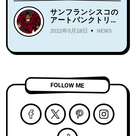
ューアルバム
『Household
サンフランシスコの
Name』を7月にリリ
アートパンクトリオ
ース！Wet LegのUS
Rip Roomが、
2022年5月28日
NEWS
公演でオープニング
Spartan Recordsよ
アクトを務め、8月
りデビュー
からはSnail Mail の
LP『Alight and
ツアーのオープニン
Resound』をリリー
グアクトを務める注
ス！
目株！
「Complication」の
ビデオを公開！
FOLLOW ME