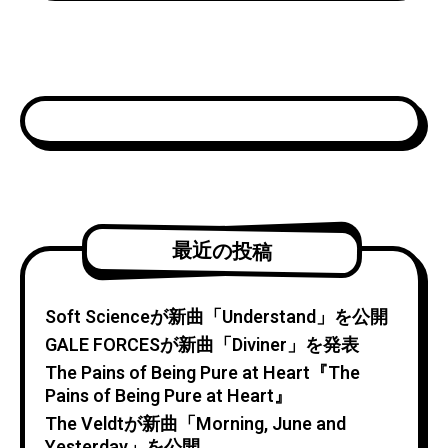
最近の投稿
Soft Scienceが新曲「Understand」を公開
GALE FORCESが新曲「Diviner」を発表
The Pains of Being Pure at Heart『The
Pains of Being Pure at Heart』
The Veldtが新曲「Morning, June and
Yesterday」を公開