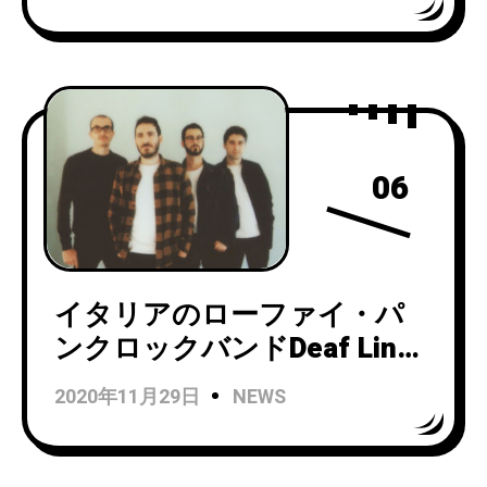
『Glueland 』をまとめた
『THE EP’S』を9/22にリリ
ース！
06
イタリアのローファイ・パ
ンクロックバンドDeaf Lingo
がセカンドアルバム
2020年11月29日
NEWS
『Lingonberry』をリリー
ス！