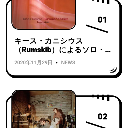
01
キース・カニシウス
（Rumskib）によるソロ・プ
ロジェクトShortwave
2020年11月29日
NEWS
Broadcasterが2ndアルバム
「Intuition」をリリース！
02