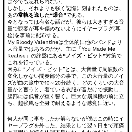
は今でも忘れられない。
しかし、それよりも強く記憶に刻まれたものは、
あの
常軌を逸した“爆音”
である。
今となっては有名な話だが、彼らは大きすぎる音
量で観客が耳を傷めないようにイヤープラグ(耳
栓)を事前に配布する。
My Bloody Valentineは全体的に他のバンドより
大音量ではあるのだが、主に「You Made Me
Realise」の終盤にある
“ノイズ・ビット”
対策で
これを行っている。
因みに“ノイズ・ビット”とは、大音量で周波数の
変化しかない間奏部分の事で、この大音量のノイ
ズが曲の途中で10～20分続く。どのくらいの大音
量かと言うと、着ている衣服が音だけで振動し、
腹部には低音が重く響く。巨大な扇風機の前に立
ち、超強風を全身で耐えるような感覚に近い。
何人が同じ事をしたか解らないが僕はこの時にイ
ヤープラグを外した。結果として翌々日まで頭痛