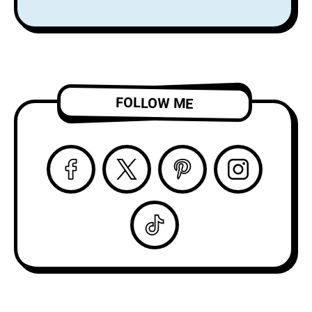
アクトを務め、8月
りデビュー
からはSnail Mail の
LP『Alight and
ツアーのオープニン
Resound』をリリー
グアクトを務める注
ス！
目株！
「Complication」の
ビデオを公開！
FOLLOW ME