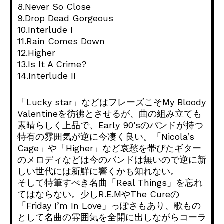
8.Never So Close
9.Drop Dead Gorgeous
10.Interlude I
11.Rain Comes Down
12.Higher
13.Is It A Crime?
14.Interlude II
「Lucky star」などはフレーズこそMy Bloody
Valentineを彷彿とさせるが、曲の組み立ても
素晴らしく上品で、Early 90’sのバンドが持つ
特有の雰囲気が逆に今凄く良い。「Nicola’s
Cage」や「Higher」など哀愁を帯びたギター
のメロディなどは今のバンドは無いので逆に新
しい世代には新鮮に響くかも知れない。
そして特筆すべき名曲「Real Things」を忘れ
てはならない。少しR.E.MやThe Cureの
「Friday I’m In Love」っぽさもあり、歌もの
として名曲の雰囲気を全開に出しながらコーラ