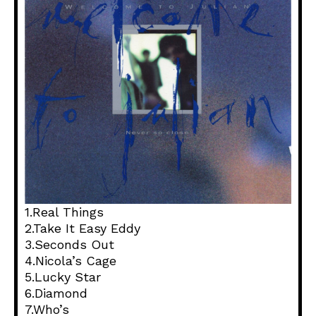
1.Real Things
2.Take It Easy Eddy
3.Seconds Out
4.Nicola’s Cage
5.Lucky Star
6.Diamond
7.Who’s