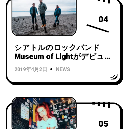
ス！
04
シアトルのロックバンド
Museum of Lightがデビュー
アルバム『Horizon』を
2019年4月2日
NEWS
Spartan Recordsからリリー
ス！
05