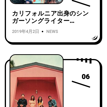
カリフォルニア出身のシン
ガーソングライター
Poutyfaceがニューシングル
2019年4月2日
NEWS
「Cherry Picking」のMVを公
開！
06