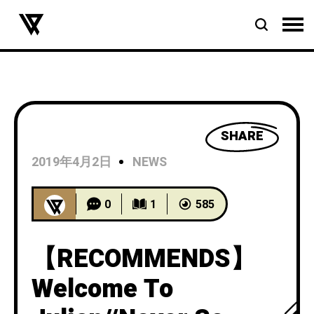
SHARE
2019年4月2日
NEWS
0
1
585
【RECOMMENDS】
Welcome To