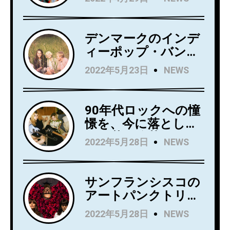
ュー・アルバム
『Love Always』を5
月27日にリリース！
デンマークのインデ
アルバムからニュー
ィーポップ・バンド
シングル
Kindsightが5月25日
2022年5月23日
NEWS
「Holding」のビデオ
にデビュー・アルバ
を公開！
ム『Swedish Punk』
をリリース！
90年代ロックへの憧
憬を、今に落とし込
んだ若き俊英
2022年5月28日
NEWS
Mommaが日本デビ
ューアルバム
『Household
サンフランシスコの
Name』を7月にリリ
アートパンクトリオ
ース！Wet LegのUS
Rip Roomが、
2022年5月28日
NEWS
公演でオープニング
Spartan Recordsよ