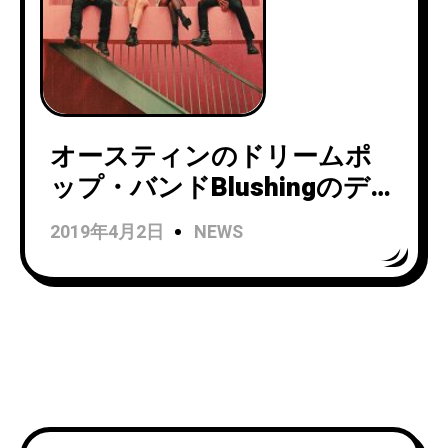
オースティンのドリームポ
ップ・バンドBlushingのデビ
ュー・アルバム『Blushing』
2019年4月2日
NEWS
が日米同時リリース！