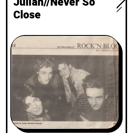
Julian//Never So
Close