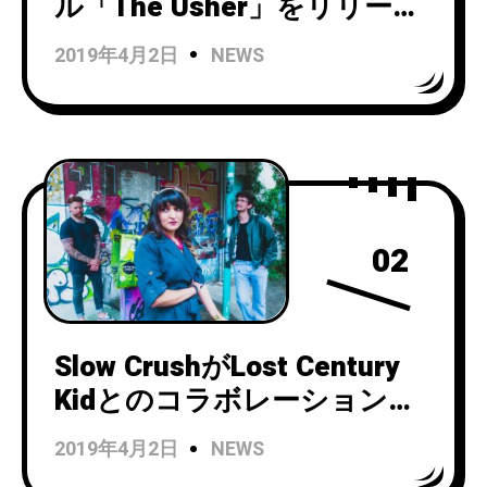
ル「The Usher」をリリー
ス！
2019年4月2日
NEWS
02
Slow CrushがLost Century
Kidとのコラボレーションで
シングル「Aurora Redux」
2019年4月2日
NEWS
をリリース！