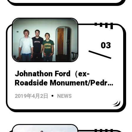
03
Johnathon Ford（ex-
Roadside Monument/Pedro
the Lion）によるポストロッ
2019年4月2日
NEWS
ク・インストゥルメンタル
バンドUnwed Sailorが『The
Faithful Anchor』の20th
Anniversary Editionをリリー