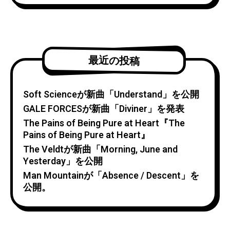
最近の投稿
Soft Scienceが新曲「Understand」を公開
GALE FORCESが新曲「Diviner」を発表
The Pains of Being Pure at Heart『The
Pains of Being Pure at Heart』
The Veldtが新曲「Morning, June and
Yesterday」を公開
Man Mountainが「Absence / Descent」を
公開。