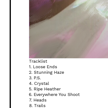
Tracklist
1. Loose Ends
2. Stunning Haze
3. P.S.
4. Crystal
5. Ripe Heather
6. Everywhere You Shoot
7. Heads
8. Trails