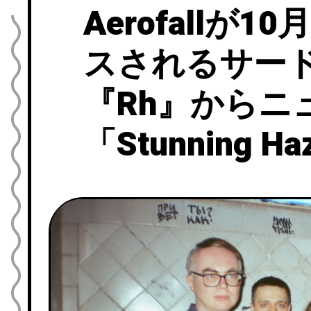
Aerofallが
スされるサー
『Rh』からニ
「Stunning 