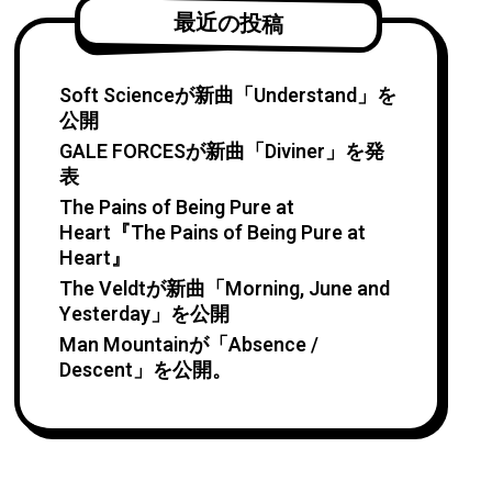
最近の投稿
Soft Scienceが新曲「Understand」を
公開
GALE FORCESが新曲「Diviner」を発
表
The Pains of Being Pure at
Heart『The Pains of Being Pure at
Heart』
The Veldtが新曲「Morning, June and
Yesterday」を公開
Man Mountainが「Absence /
Descent」を公開。