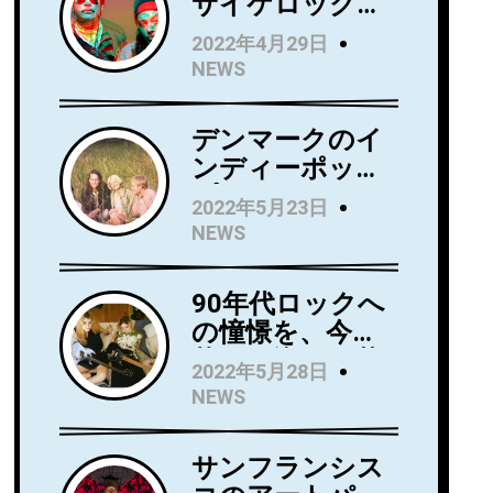
サイケロック・
バンドWild Wild
2022年4月29日
Wets、ニュー・
NEWS
アルバム『Love
Always』を5月
デンマークのイ
27日にリリー
ンディーポッ
ス！アルバムか
プ・バンド
らニューシング
2022年5月23日
Kindsightが5月
ル 「Holding」
NEWS
25日にデビュ
のビデオを公
ー・アルバム
開！
90年代ロックへ
『Swedish
の憧憬を、今に
Punk』をリリー
落とし込んだ若
ス！
2022年5月28日
き俊英Mommaが
NEWS
日本デビューア
ルバム
サンフランシス
『Household