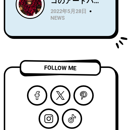
コのアートパン
Name』を7月に
クトリオRip
リリース！Wet
2022年5月28日
Roomが、
LegのUS公演で
NEWS
Spartan Records
オープニングア
よりデビュー
クトを務め、8月
LP『Alight and
からはSnail Mail
Resound』をリ
のツアーのオー
リース！
プニングアクト
「Complication
を務める注目
FOLLOW ME
」のビデオを公
株！
開！