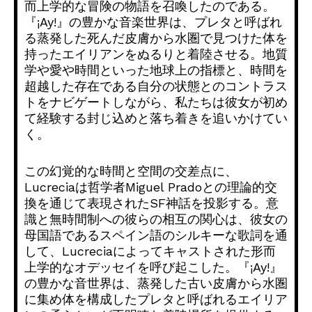
而上学的な冒険の物語を召喚したのである。
『¡Ay!』
の豊かな音楽世界は、
プレタと呼ばれ
る蒸発した死んだ皮膚から水圏で見つけた体を
持っ
たエイリアンをぬるりと着陸させる。
地質
学や愛や時間といった地球上の指標と、
時間を
超越した存在である自分の状態とのコントラス
トをナビゲー
トしながら、
私たちは彼女が初め
て経験する封じ込めと落ち着きを追いかけてい
く。
この幻覚的な時間と空間の交差点に、
Lucreciaは哲学者Miguel Pradoとの理論的交
換を通じて表現されたSF神話を投影する
。意
識と無時間制への彼らの相互の関心は、
彼女の
母国語であるスペイン語のシルキーな歌詞を通
して、
Lucreciaによってキャストされた形而
上学的なオデッセイ
を呼び起こした。『¡Ay!』
の豊かな音世界は、
蒸発した古い皮膚から水圏
に集め体を構成したプレタと呼ばれるエ
イリア