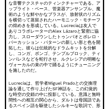
な音響テクスチャのティンクチャーである。ア
ップライト・
ベース、管楽器アンサンブル、魔
術のような鮮やかなブラスが、
放射状のリズム
を横切って蒸留されたハーモニック・
モチーフ
の煌めきを形成している。
Lucreciaは友人で
ありコラボレーターのAlex Lázaroと緊密に協
力し、
スローダウンしたトゥンバオとボレロ・
パーカッション・
パターンの新しい形と色を開
拓した。
彼らは伝統的なドラムキットを分解
し、コンガ、ボンゴ、
テンプルブロック、ティ
ンバレスなどを蛇行させ、
ルクレシアの明晰な
ヴォーカルの束の中で踊るようにチューニング
を施したのだ。
Lucreciaは、哲学者Miguel Pradoとの交換理
論を通して作り上げたSF神話を、
この幻覚的
な時空の交錯の中に投影している。
意識と無時
間性への相互の関心から、
ダルトは母国語であ
るスペイン語を駆使したシルキーな歌詞で、
形