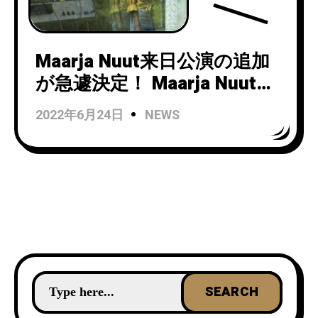
Maarja Nuut来日公演の追加
が急遽決定！ Maarja Nuut
Japan Show 2022 –
2022年6月24日
NEWS
Additional Show –