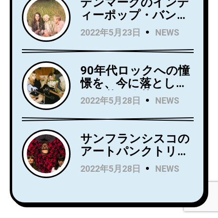
デンマークのインデ
アルバムからニュー
ィーポップ・バンド
シングル
Kindsightが5月25日
2022年5月23日
NEWS
「Holding」のビデオ
にデビュー・アルバ
を公開！
ム『Swedish Punk』
をリリース！
90年代ロックへの憧
憬を、今に落とし込
んだ若き俊英
2022年5月28日
NEWS
Mommaが日本デビ
ューアルバム
『Household
サンフランシスコの
Name』を7月にリリ
アートパンクトリオ
ース！Wet LegのUS
Rip Roomが、
2022年5月28日
NEWS
公演でオープニング
Spartan Recordsよ
アクトを務め、8月
りデビュー
からはSnail Mail の
LP『Alight and
ツアーのオープニン
Resound』をリリー