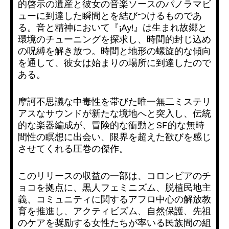
的啓示の遺産と彼女の音楽ソースのパノラマビ
ュ
ーに到達した瞬間とを結びつけるものであ
る。音と精神において『
¡Ay!』は生まれ故郷と
環境のチューニングを探求し、
時間的封じ込め
の呪縛を解き放つ。
時間と地形の螺旋的な傾向
を通して、
彼女は始まりの場所に到達したので
ある。
摩訶不思議な中毒性を帯びた唯一無二ミステリ
アスなサウンドが新
たな境地へと突入し、伝統
的な楽器編成が、
冒険的な衝動とSF的な無時
間性の瞑想に出会い、
限界を超えた歓びを感じ
させてくれる圧巻の傑作。
このリリースの収益の一部は、コロンビアのチ
ョコを拠点に、
黒人フェミニズム、脱植民地主
義、
コミュニティに関するアフロ中心の解放教
育を推進し、
アクティビズム、自然保護、
先祖
のケアを奨励する女性たちが率いる民族間の組