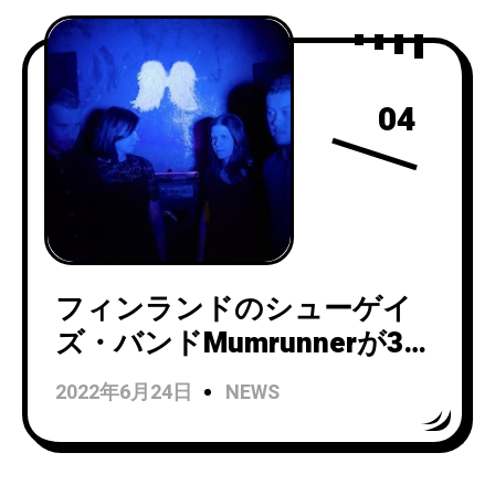
04
フィンランドのシューゲイ
ズ・バンドMumrunnerが3月
27日にリリースされるアル
2022年6月24日
NEWS
バム「Valeriana」から
「Foe」のMVを公開！