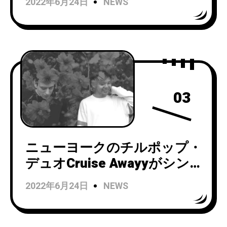
2022年6月24日
NEWS
Thing」をリリース。MVも公
開！
03
ニューヨークのチルポップ・
デュオCruise Awayyがシン
グル「Cherry」をリリース！
2022年6月24日
NEWS