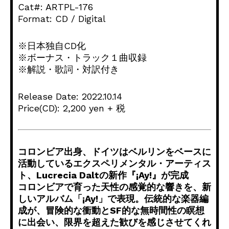
Cat#: ARTPL-176
Format: CD / Digital
※日本独自CD化
※ボーナス・トラック１曲収録
※解説・歌詞・対訳付き
Release Date: 2022.10.14
Price(CD): 2,200 yen + 税
コロンビア出身、
ドイツはベルリンをベースに
活動しているエクスペリメンタル・
アーティス
ト、Lucrecia Daltの新作『¡Ay!』が完成
コロンビアで育った天性の感覚的な響きを、新
しいアルバム「¡
Ay!」で表現。伝統的な楽器編
成が、
冒険的な衝動とSF的な無時間性の瞑想
に出会い、
限界を超えた歓びを感じさせてくれ