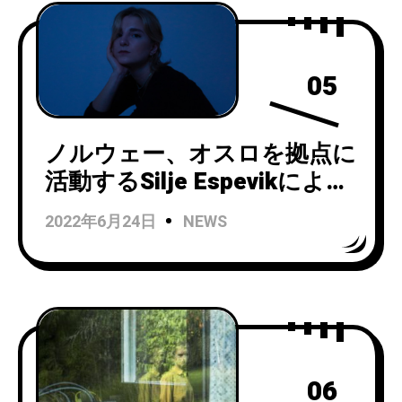
05
ノルウェー、オスロを拠点に
活動するSilje Espevikによる
ドリームポップ・プロジェ
2022年6月24日
NEWS
クト Yndlingがデビュー
EP『Yndling』から「Like
Love is Real」のビデオを公
開！
06