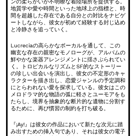
ンの柔らかいが不明瞭な着陸場所を提供する。
地質学や愛や時間といった地球上の指標と、
時
間を超越した存在である自分との対比をナビゲ
ートしながら、
彼女が初めて経験する封じ込め
と冷静さを追っていく。
Lucreciaの高らかなボーカルを通して、
この
幽玄な存在の親密なモノローグが、
アルバムの
鮮やかな楽器アレンジメントに揺さぶられてい
く。
トロピカルなリズムとSF的なストーリー
の珍しい出会いを演出し
、彼女の不定形のキャ
ラクターを描き出し、
恋愛ジャンルの予定調和
にとらわれない愛を探求している。
彼女はこの
メロドラマ的な物語の弧に軽さとユーモアをも
たらし、
境界を抽象的な断片的な遺物に分割す
るために、
再び慣習の制約を打ち破る。
『¡Ay!』
は彼女の作品において新たな次元に踏
み出すための挿入句であり、
それは彼女の電子