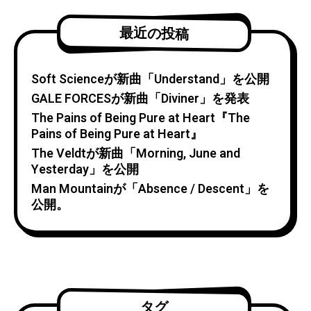
最近の投稿
Soft Scienceが新曲「Understand」を公開
GALE FORCESが新曲「Diviner」を発表
The Pains of Being Pure at Heart『The
Pains of Being Pure at Heart』
The Veldtが新曲「Morning, June and
Yesterday」を公開
Man Mountainが「Absence / Descent」を
公開。
タグ