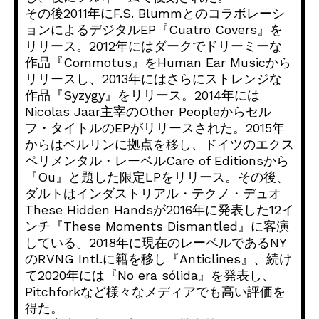
その後2011年にF.S. Blummとのコラボレーシ
ョンによるデジタルEP『
Cuatro Covers』を
リリース。
2012年にはダークでドリーミーな
作品『Commotus』
をHuman Ear Musicから
リリースし、
2013年にはさらにストレンジな
作品『Syzygy』
をリリース。2014年には
Nicolas Jaar主宰のOther Peopleからセル
フ・タイトルのEPがリリースされた。
2015年
からはベルリンに拠点を移し、
ドイツのエクス
ペリメンタル・レーベルCare of Editionsから
『Ou』と題した限定LPをリリース。
その後、
ダルトはインダストリアル・テクノ・デュオ
These Hidden Handsが2016年に発表した12イ
ンチ『These Moments Dismantled』に客演
している。
2018年に現在のレーベルであるNY
のRVNG Intl.に籍を移し『Anticlines』、
続け
て2020年には『No era sólida』を発表し、
Pitchforkなど様々なメディアでも高い評価を
得た。