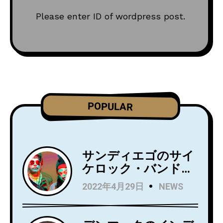
Please enter ID of wordpress post.
POPULAR
サンディエゴのサイ
ケロック・バンド
Wild Wild Wets、ニ
2022年4月29日
NEWS
ュー・アルバム
『Love Always』を5
月27日にリリース！