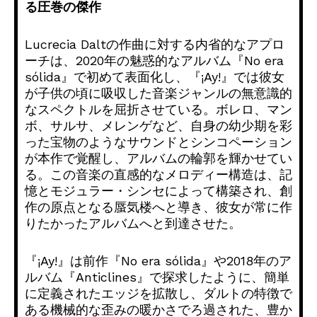
る圧巻の傑作
Lucrecia Daltの作曲に対する内省的なアプロ
ーチは、
2020年の魅惑的なアルバム『No era
sólida』で初めて表面化し、『¡Ay!』
では彼女
が子供の頃に吸収した音楽ジャンルの無意識的
なスペクト
ルを屈折させている。ボレロ、マン
ボ、サルサ、メレンゲなど、
自身の幼少期を彩
った宝物のようなサウンドとシンコペーション
が
本作で覚醒し、アルバムの輪郭を輝かせてい
る。
この音楽の直感的なメロディー構造は、記
憶とモジュラー・
シンセによって構築され、創
作の原点となる蜃気楼へと導き、
彼女が常に作
りたかったアルバムへと到達させた。
『¡Ay!』は前作『No era sólida』や2018年のア
ルバム『Anticlines』
で探求したように、簡単
に定義されたエッジを拡散し、
ダルトの特徴で
ある機械的な歪みの暖かさでろ過された、
豊か