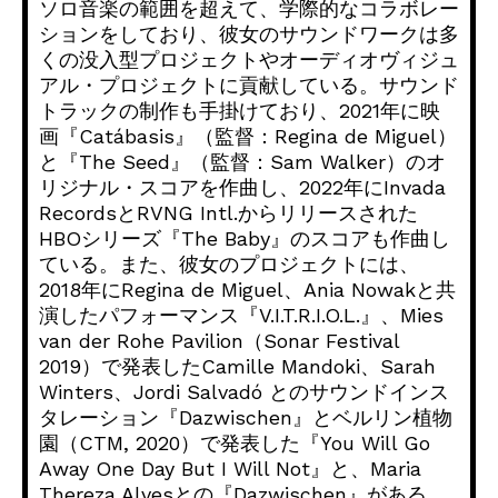
ソロ音楽の範囲を超えて、学際的なコラボレー
ションをしており、
彼女のサウンドワークは多
くの没入型プロジェクトやオーディオヴ
ィジュ
アル・プロジェクトに貢献している。
サウンド
トラックの制作も手掛けており、2021年に映
画『
Catábasis』（監督：Regina de Miguel）
と『The Seed』（監督：Sam Walker）のオ
リジナル・スコアを作曲し、
2022年にInvada
RecordsとRVNG Intl.からリリースされた
HBOシリーズ『The Baby』のスコアも作曲し
ている。また、
彼女のプロジェクトには、
2018年にRegina de Miguel、Ania Nowakと共
演したパフォーマンス『V.I.T.R.I.O.
L.』、Mies
van der Rohe Pavilion（Sonar Festival
2019）で発表したCamille Mandoki、Sarah
Winters、Jordi Salvadó とのサウンドインス
タレーション『Dazwischen』
とベルリン植物
園（CTM, 2020）で発表した『You Will Go
Away One Day But I Will Not』と、Maria
Thereza Alvesとの『Dazwischen』がある。