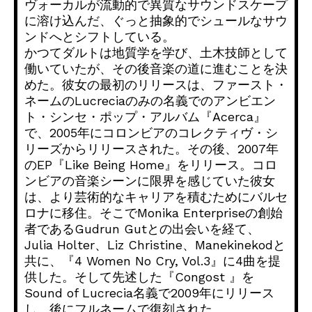
ヴォーカルが流動的で異質なサウンドスケープ
に溶け
込んだ、ぐっと抽象的でシュールなサウ
ンドへとシフトしている。
かつてダルトは地質学を学び、土木技師として
働いていたが、
その後音楽の道に進むことを決
めた。彼女の最初のリリースは、
ファースト・
ネームのLucreciaのみの名義でのアンビエン
ト・シンセ・
ポップ・アルバム『Acerca』
で、
2005年にコロンビアのコレクティヴ・
シ
リーズからリリースされた。その後、2007年
のEP『
Like Being Home』をリリース。
コロ
ンビアの音楽シーンに限界を感じていた彼女
は、
より芸術的なキャリアを積むためにバルセ
ロナに移住。
そこでMonika Enterpriseの創始
者であるGudrun Gutとの出会いを経て、
Julia Holter、Liz Christine、Manekinekodと
共に、『4 Women No Cry, Vol.3』に4曲を提
供した。そして先述した『Congost 』を
Sound of Lucrecia名義で2009年にリリース
し、
後にフルネームで復刻された。