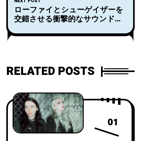
NEXT POST
ローファイとシューゲイザーを
交錯させる衝撃的なサウンドで
注目を集めるLaunderがGhostly
から7/15リリースするデビュ
ー・アルバムから新曲
「Intake」を公開！日本盤の解
説・歌詞対訳はLuby Sparksの加
RELATED POSTS
藤夏樹が担当している。
01