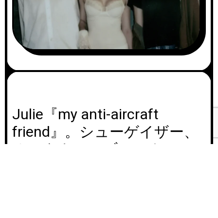
Julie『my anti-aircraft
friend』。シューゲイザー、
オルタナティブロック、ノ
A
イズロックを横断。新世代ギ
00:0
u
ターバンドの感覚を提示した
d
i
デビューアルバム。
00:
o
P