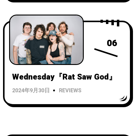
06
Wednesday『Rat Saw God』
2024年9月30日
REVIEWS