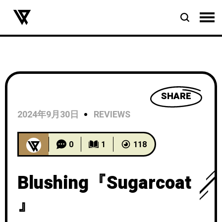
SHARE
2024年9月30日
REVIEWS
0
1
118
Blushing『Sugarcoat
』