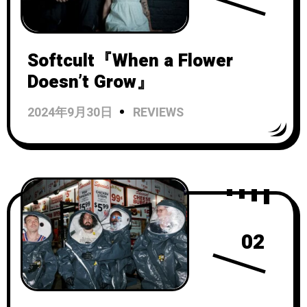
Softcult『When a Flower
Doesn’t Grow』
2024年9月30日
REVIEWS
02