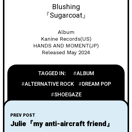
Blushing
『Sugarcoat』
Album
Kanine Records(US)
HANDS AND MOMENT(JP)
Released May 2024
TAGGED IN:
ALBUM
ALTERNATIVE ROCK
DREAM POP
SHOEGAZE
PREV POST
Julie『my anti-aircraft friend』