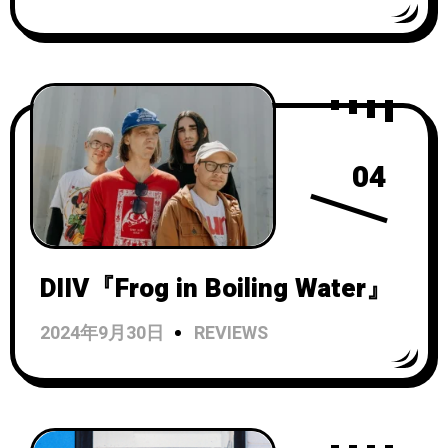
04
DIIV『Frog in Boiling Water』
2024年9月30日
REVIEWS