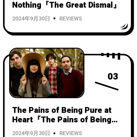
Nothing『The Great Dismal』
2024年9月30日
REVIEWS
03
The Pains of Being Pure at
Heart『The Pains of Being
Pure at Heart』
2024年9月30日
REVIEWS