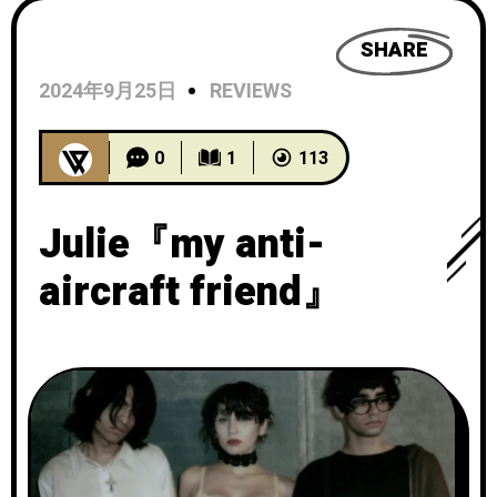
SHARE
2024年9月25日
REVIEWS
0
1
113
Julie『my anti-
aircraft friend』